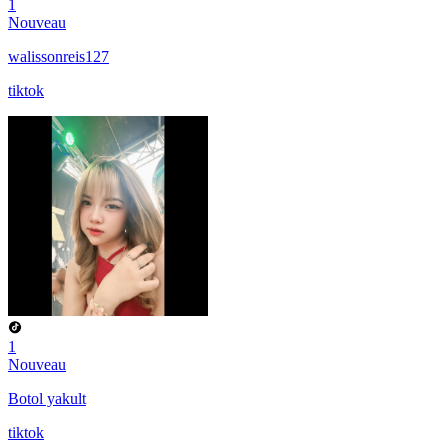
1
Nouveau
walissonreis127
tiktok
1
Nouveau
Botol yakult
tiktok