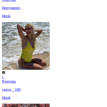
jhonygames
tiktok
1
Nouveau
vanya__160
tiktok