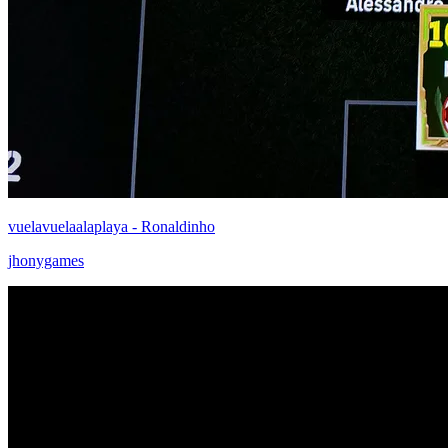
vuelavuelaalaplaya - Ronaldinho
jhonygames