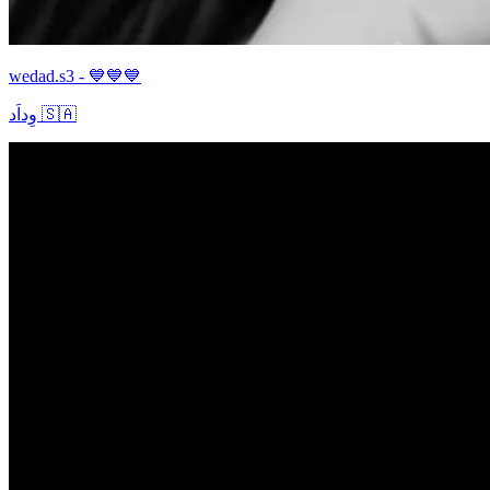
wedad.s3 - 💙💙💙
وِداَد 🇸🇦