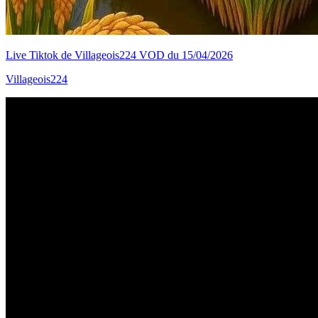
Live Tiktok de Villageois224 VOD du 15/04/2026
Villageois224