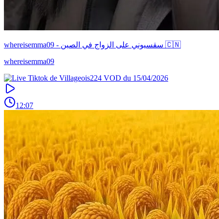
whereisemma09 - سقسيوني على الزواج في الصين 🇨🇳
whereisemma09
12:07