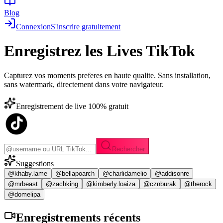
Blog
Connexion
S'inscrire gratuitement
Enregistrez les
Lives TikTok
Capturez vos moments preferes en haute qualite. Sans installation,
sans watermark, directement dans votre navigateur.
Enregistrement de live 100% gratuit
Rechercher
Suggestions
@khaby.lame
@bellapoarch
@charlidamelio
@addisonre
@mrbeast
@zachking
@kimberly.loaiza
@cznburak
@therock
@domelipa
Enregistrements
récents