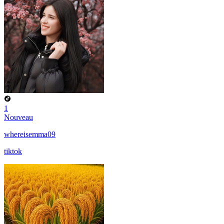
1
Nouveau
whereisemma09
tiktok