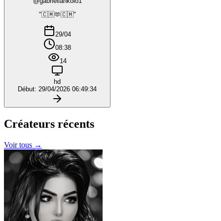
@gabriellankolo1
"🇨🇲🫶🇨🇲"
29/04
08:38
14
hd
Début: 29/04/2026 06:49:34
Créateurs
récents
Voir tous →