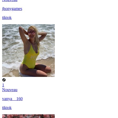
jhonygames
tiktok
1
Nouveau
vanya__160
tiktok