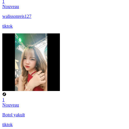
1
Nouveau
walissonreis127
tiktok
1
Nouveau
Botol yakult
tiktok