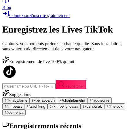
Blog
Connexion
S'inscrire gratuitement
Enregistrez les
Lives TikTok
Capturez vos moments preferes en haute qualite. Sans installation,
sans watermark, directement dans votre navigateur.
Enregistrement de live 100% gratuit
Rechercher
Suggestions
@khaby.lame
@bellapoarch
@charlidamelio
@addisonre
@mrbeast
@zachking
@kimberly.loaiza
@cznburak
@therock
@domelipa
Enregistrements
récents