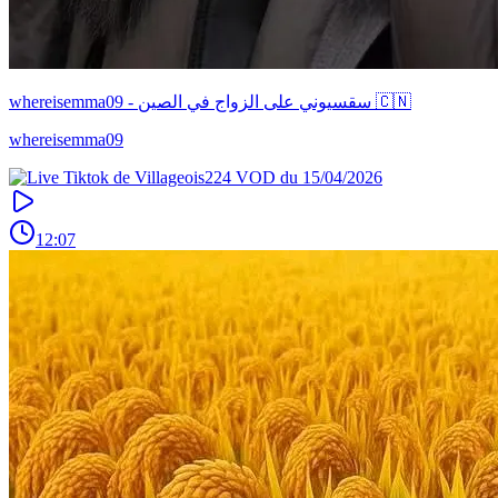
whereisemma09 - سقسيوني على الزواج في الصين 🇨🇳
whereisemma09
12:07