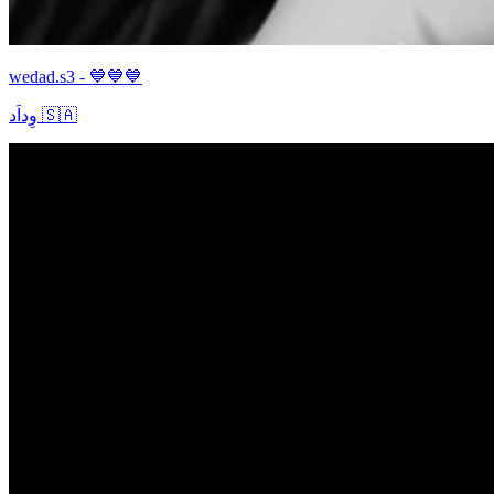
wedad.s3 - 💙💙💙
وِداَد 🇸🇦