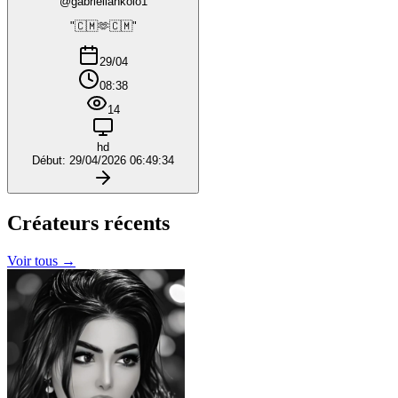
@gabriellankolo1
"🇨🇲🫶🇨🇲"
29/04
08:38
14
hd
Début: 29/04/2026 06:49:34
Créateurs
récents
Voir tous →