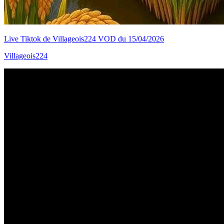
Live Tiktok de Villageois224 VOD du 15/04/2026
Villageois224