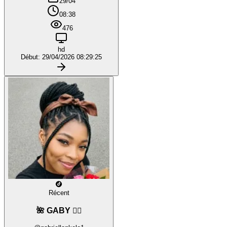
29/04
08:38
476
hd
Début: 29/04/2026 08:29:25
Récent
🌺 GABY ❤️‍🔥