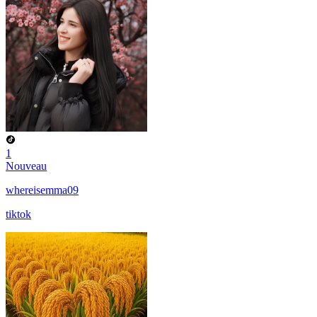
1
Nouveau
whereisemma09
tiktok