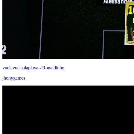
vuelavuelaalaplaya - Ronaldinho
jhonygames