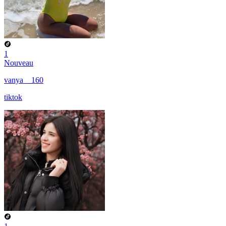
1
Nouveau
vanya__160
tiktok