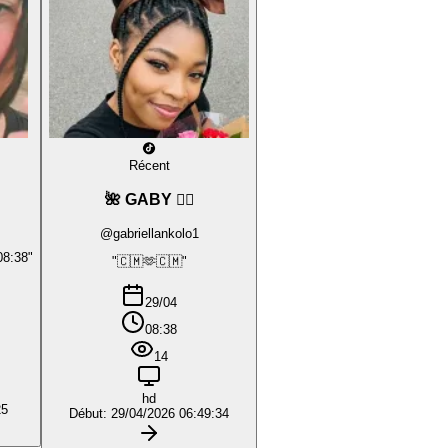
Récent
🌺 GABY ❤️‍🔥
@gabriellankolo1
08:38"
"🇨🇲🫶🇨🇲"
29/04
08:38
14
hd
25
Début: 29/04/2026 06:49:34