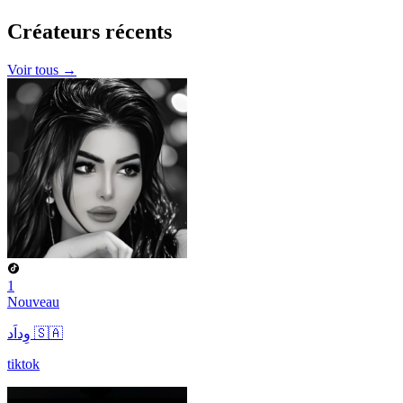
Créateurs
récents
Voir tous →
1
Nouveau
وِداَد 🇸🇦
tiktok