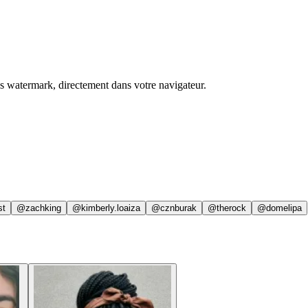
ns watermark, directement dans votre navigateur.
st
@zachking
@kimberly.loaiza
@cznburak
@therock
@domelipa