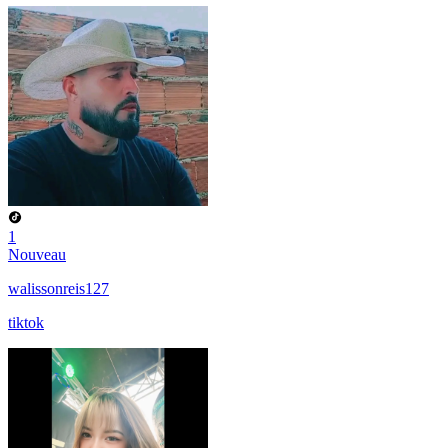
1
Nouveau
walissonreis127
tiktok