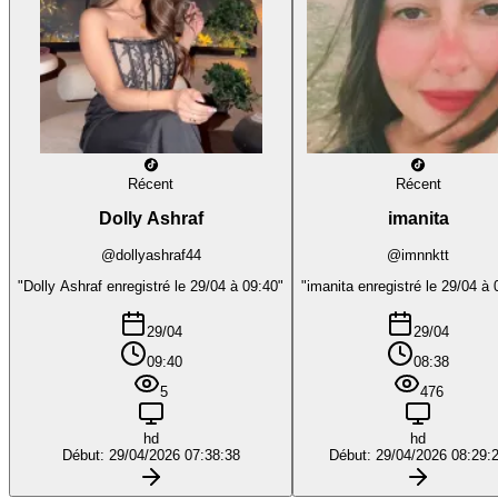
Récent
Récent
Dolly Ashraf
imanita
@dollyashraf44
@imnnktt
"Dolly Ashraf enregistré le 29/04 à 09:40"
"imanita enregistré le 29/04 à 
29/04
29/04
09:40
08:38
5
476
hd
hd
Début: 29/04/2026 07:38:38
Début: 29/04/2026 08:29: