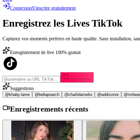
Connexion
S'inscrire gratuitement
Enregistrez les
Lives TikTok
Capturez vos moments preferes en haute qualite. Sans installation, sa
Enregistrement de live 100% gratuit
Rechercher
Suggestions
@khaby.lame
@bellapoarch
@charlidamelio
@addisonre
@mrbea
Enregistrements
récents