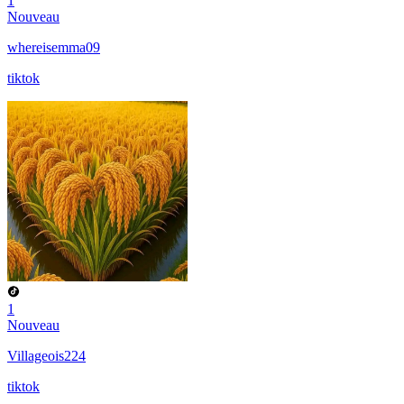
1
Nouveau
whereisemma09
tiktok
1
Nouveau
Villageois224
tiktok