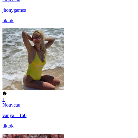
jhonygames
tiktok
1
Nouveau
vanya__160
tiktok