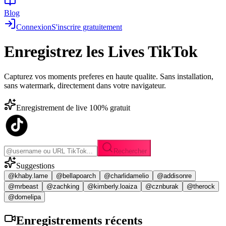
Blog
Connexion
S'inscrire gratuitement
Enregistrez les
Lives TikTok
Capturez vos moments preferes en haute qualite. Sans installation,
sans watermark, directement dans votre navigateur.
Enregistrement de live 100% gratuit
Rechercher
Suggestions
@khaby.lame
@bellapoarch
@charlidamelio
@addisonre
@mrbeast
@zachking
@kimberly.loaiza
@cznburak
@therock
@domelipa
Enregistrements
récents