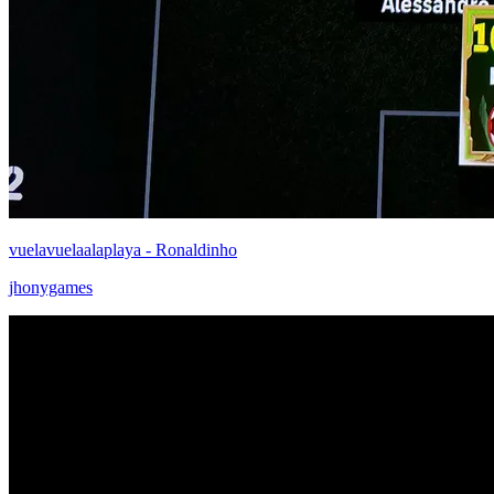
vuelavuelaalaplaya - Ronaldinho
jhonygames