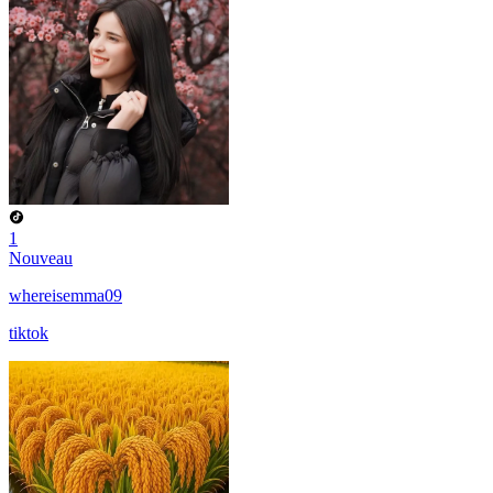
1
Nouveau
whereisemma09
tiktok