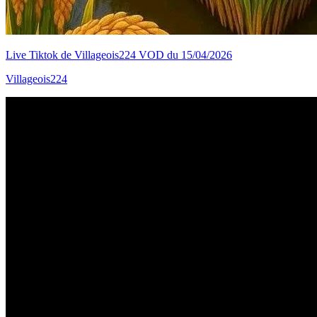
Live Tiktok de Villageois224 VOD du 15/04/2026
Villageois224