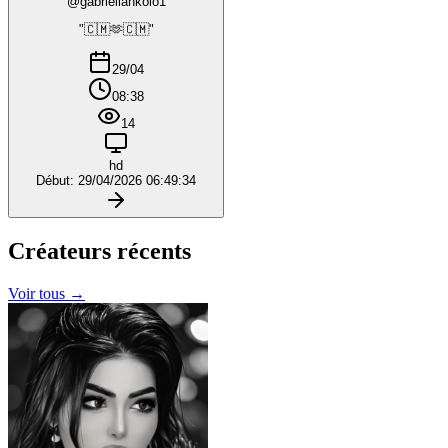
@gabriellankolo1
"🇨🇲🫶🇨🇲"
29/04
08:38
14
hd
Début: 29/04/2026 06:49:34
Créateurs
récents
Voir tous →