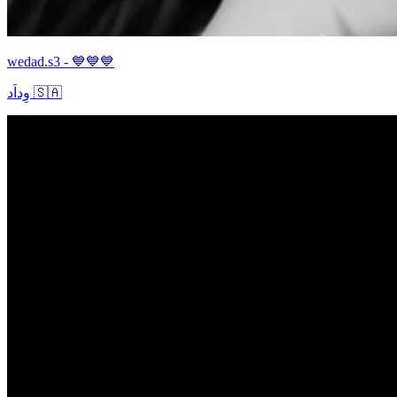
wedad.s3 - 💙💙💙
وِداَد 🇸🇦