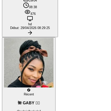
29/04
08:38
476
hd
Début: 29/04/2026 08:29:25
Récent
🌺 GABY ❤️‍🔥