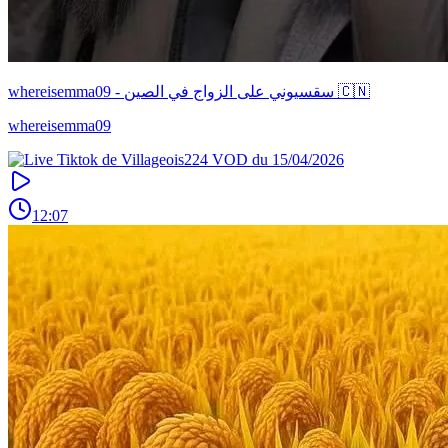
whereisemma09 - سقسيوني على الزواج في الصين 🇨🇳
whereisemma09
12:07