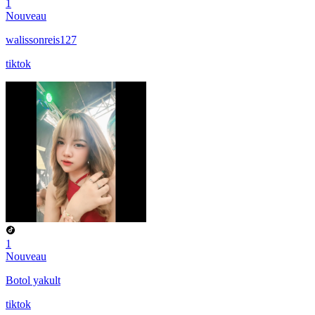
1
Nouveau
walissonreis127
tiktok
1
Nouveau
Botol yakult
tiktok