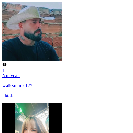
1
Nouveau
walissonreis127
tiktok