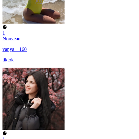
1
Nouveau
vanya__160
tiktok