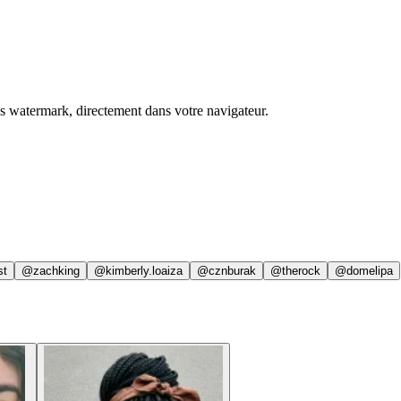
ns watermark, directement dans votre navigateur.
st
@zachking
@kimberly.loaiza
@cznburak
@therock
@domelipa