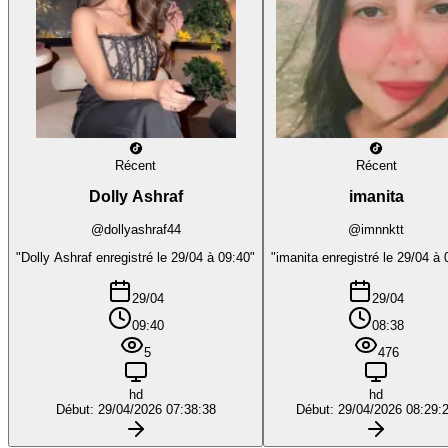
Récent
Récent
Dolly Ashraf
imanita
@dollyashraf44
@imnnktt
"Dolly Ashraf enregistré le 29/04 à 09:40"
"imanita enregistré le 29/04 à 
29/04
29/04
09:40
08:38
5
476
hd
hd
Début: 29/04/2026 07:38:38
Début: 29/04/2026 08:29: