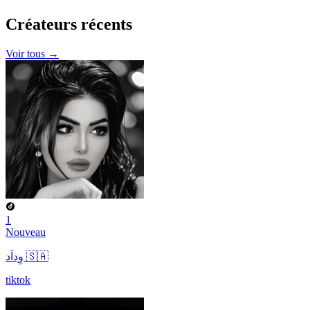
Créateurs
récents
Voir tous →
1
Nouveau
وِداَد 🇸🇦
tiktok