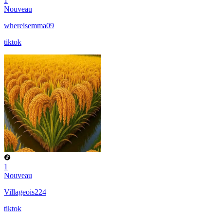
1
Nouveau
whereisemma09
tiktok
1
Nouveau
Villageois224
tiktok