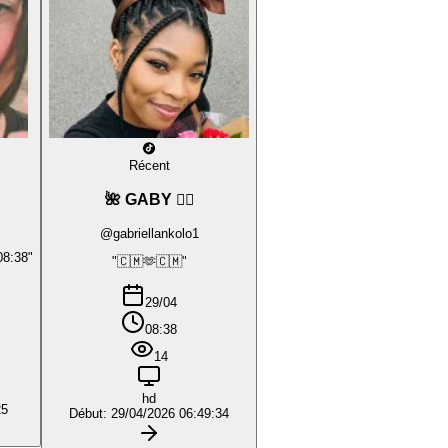
Récent
🌺 GABY ❤️‍🔥
@gabriellankolo1
08:38"
"🇨🇲🫶🇨🇲"
29/04
08:38
14
hd
25
Début: 29/04/2026 06:49:34