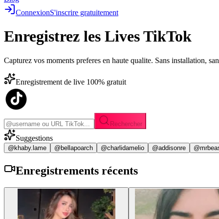
Connexion
S'inscrire gratuitement
Enregistrez les
Lives TikTok
Capturez vos moments preferes en haute qualite. Sans installation, sa
Enregistrement de live 100% gratuit
Rechercher
Suggestions
@khaby.lame
@bellapoarch
@charlidamelio
@addisonre
@mrbea
Enregistrements
récents