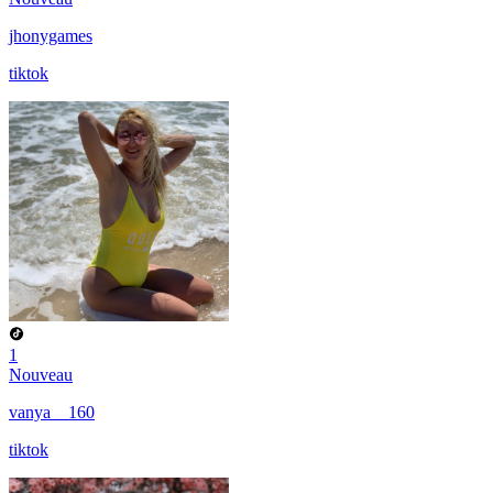
jhonygames
tiktok
1
Nouveau
vanya__160
tiktok