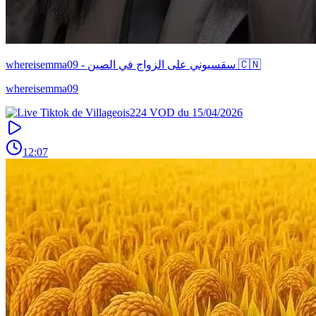
whereisemma09 - سقسيوني على الزواج في الصين 🇨🇳
whereisemma09
12:07