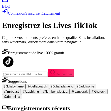
Blog
Connexion
S'inscrire gratuitement
Enregistrez les
Lives TikTok
Capturez vos moments preferes en haute qualite. Sans installation,
sans watermark, directement dans votre navigateur.
Enregistrement de live 100% gratuit
Rechercher
Suggestions
@khaby.lame
@bellapoarch
@charlidamelio
@addisonre
@mrbeast
@zachking
@kimberly.loaiza
@cznburak
@therock
@domelipa
Enregistrements
récents