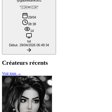
@gabriellankolo1
"🇨🇲🫶🇨🇲"
29/04
08:38
14
hd
Début: 29/04/2026 06:49:34
Créateurs
récents
Voir tous →