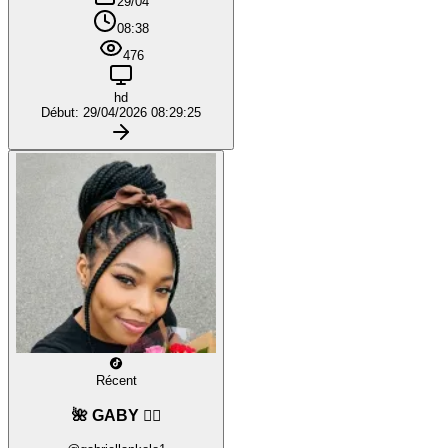
29/04
08:38
476
hd
Début: 29/04/2026 08:29:25
Récent
🌺 GABY ❤️‍🔥