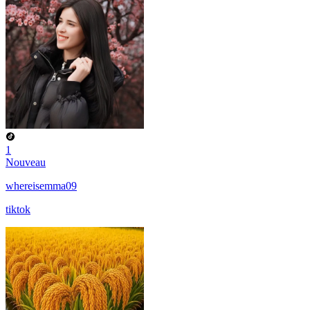
1
Nouveau
whereisemma09
tiktok