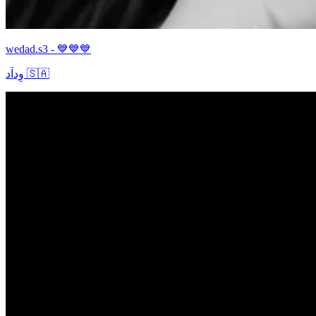
wedad.s3 - 💙💙💙
وِداَد 🇸🇦