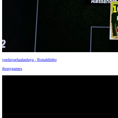
vuelavuelaalaplaya - Ronaldinho
jhonygames