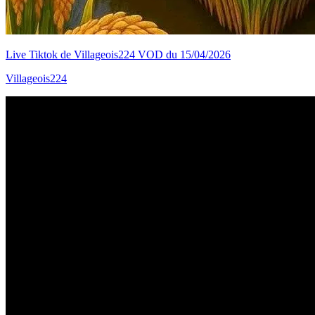
Live Tiktok de Villageois224 VOD du 15/04/2026
Villageois224