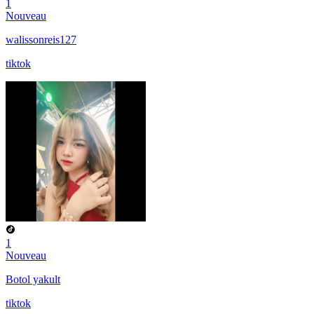
1
Nouveau
walissonreis127
tiktok
1
Nouveau
Botol yakult
tiktok