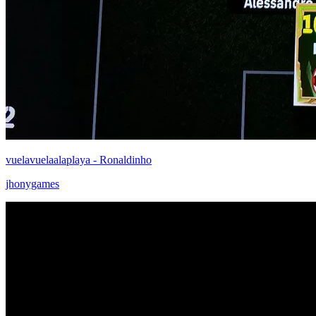
vuelavuelaalaplaya - Ronaldinho
jhonygames