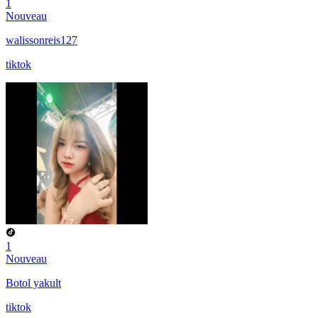
1
Nouveau
walissonreis127
tiktok
1
Nouveau
Botol yakult
tiktok