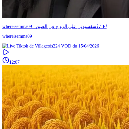
whereisemma09 - سقسيوني على الزواج في الصين 🇨🇳
whereisemma09
12:07