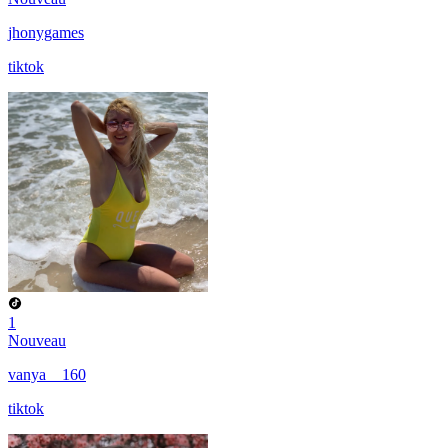
jhonygames
tiktok
1
Nouveau
vanya__160
tiktok