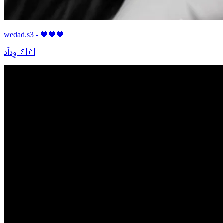
wedad.s3 - 💙💙💙
وِداَد 🇸🇦