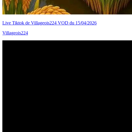
Live Tiktok de Villageois224 VOD du 15/04/2026
Villageois224