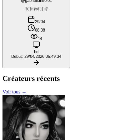
@gabriellankolo1
"🇨🇲🫶🇨🇲"
29/04
08:38
14
hd
Début: 29/04/2026 06:49:34
Créateurs
récents
Voir tous →