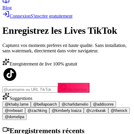
Blog
Connexion
S'inscrire gratuitement
Enregistrez les
Lives TikTok
Capturez vos moments preferes en haute qualite. Sans installation,
sans watermark, directement dans votre navigateur.
Enregistrement de live 100% gratuit
Rechercher
Suggestions
@khaby.lame
@bellapoarch
@charlidamelio
@addisonre
@mrbeast
@zachking
@kimberly.loaiza
@cznburak
@therock
@domelipa
Enregistrements
récents