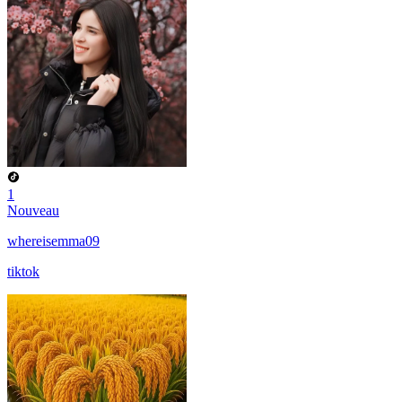
1
Nouveau
whereisemma09
tiktok