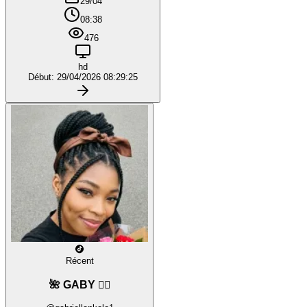
29/04
08:38
476
hd
Début: 29/04/2026 08:29:25
Récent
🌺 GABY ❤️‍🔥