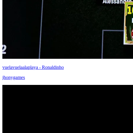
vuelavuelaalaplaya - Ronaldinho
jhonygames