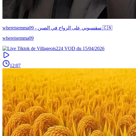
whereisemma09 - سقسيوني على الزواج في الصين 🇨🇳
whereisemma09
12:07