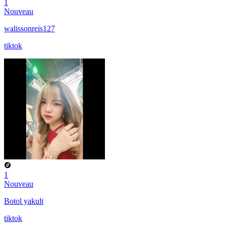
1
Nouveau
walissonreis127
tiktok
1
Nouveau
Botol yakult
tiktok