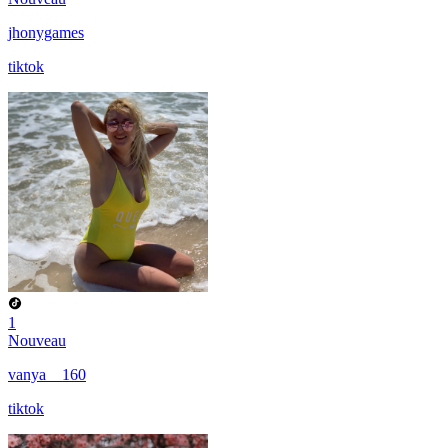
jhonygames
tiktok
1
Nouveau
vanya__160
tiktok