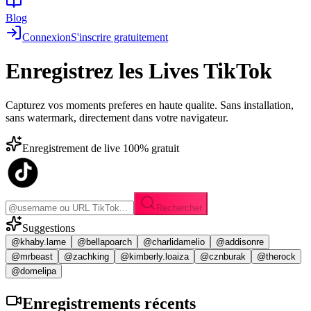
Blog
Connexion
S'inscrire gratuitement
Enregistrez les
Lives TikTok
Capturez vos moments preferes en haute qualite. Sans installation,
sans watermark, directement dans votre navigateur.
Enregistrement de live 100% gratuit
Rechercher
Suggestions
@khaby.lame
@bellapoarch
@charlidamelio
@addisonre
@mrbeast
@zachking
@kimberly.loaiza
@cznburak
@therock
@domelipa
Enregistrements
récents