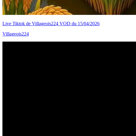
Live Tiktok de Villageois224 VOD du 15/04/2026
Villageois224