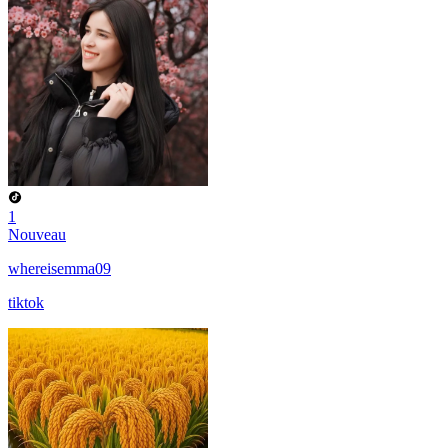
1
Nouveau
whereisemma09
tiktok