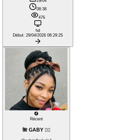
29/04
08:38
476
hd
Début: 29/04/2026 08:29:25
Récent
🌺 GABY ❤️‍🔥