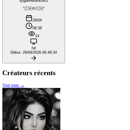
@gabriellankolo1
"🇨🇲🫶🇨🇲"
29/04
08:38
14
hd
Début: 29/04/2026 06:49:34
Créateurs
récents
Voir tous →