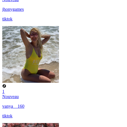
jhonygames
tiktok
1
Nouveau
vanya__160
tiktok