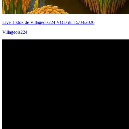
Live Tiktok de Villageois224 VOD du 15/04/2026
Villageois224