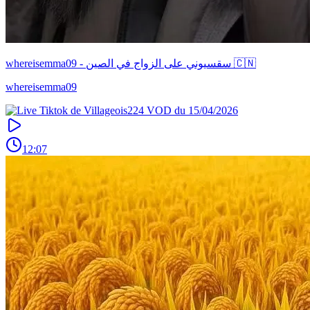
whereisemma09 - سقسيوني على الزواج في الصين 🇨🇳
whereisemma09
12:07