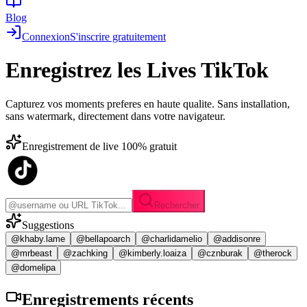
Blog
Connexion
S'inscrire gratuitement
Enregistrez les
Lives TikTok
Capturez vos moments preferes en haute qualite. Sans installation,
sans watermark, directement dans votre navigateur.
Enregistrement de live 100% gratuit
Rechercher
Suggestions
@khaby.lame
@bellapoarch
@charlidamelio
@addisonre
@mrbeast
@zachking
@kimberly.loaiza
@cznburak
@therock
@domelipa
Enregistrements
récents