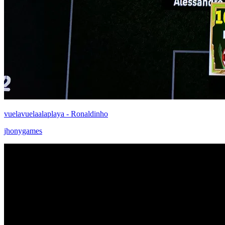
vuelavuelaalaplaya - Ronaldinho
jhonygames