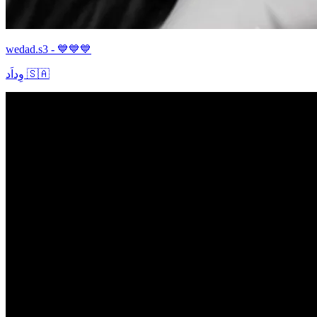
wedad.s3 - 💙💙💙
وِداَد 🇸🇦