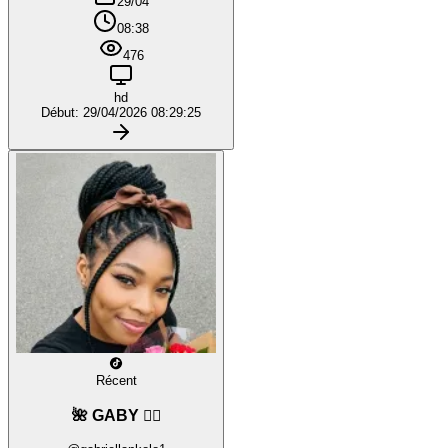
29/04
08:38
476
hd
Début: 29/04/2026 08:29:25
Récent
🌺 GABY ❤️‍🔥