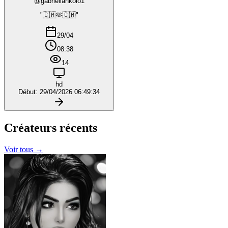
@gabriellankolo1
"🇨🇲🫶🇨🇲"
29/04
08:38
14
hd
Début: 29/04/2026 06:49:34
Créateurs
récents
Voir tous →