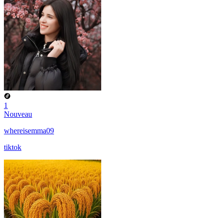
1
Nouveau
whereisemma09
tiktok