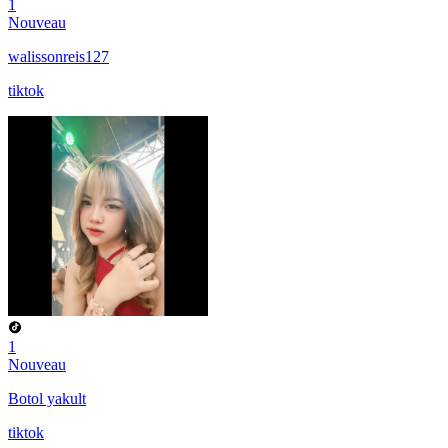
1
Nouveau
walissonreis127
tiktok
1
Nouveau
Botol yakult
tiktok