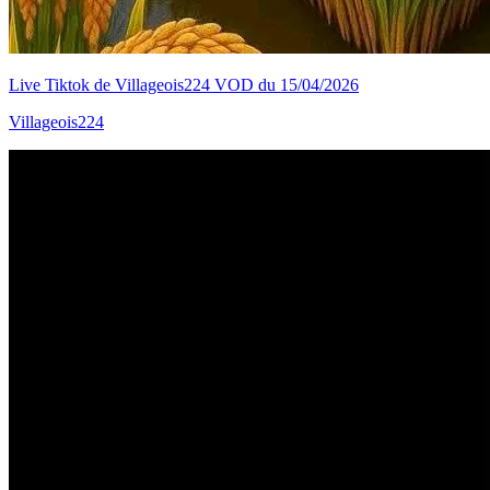
Live Tiktok de Villageois224 VOD du 15/04/2026
Villageois224