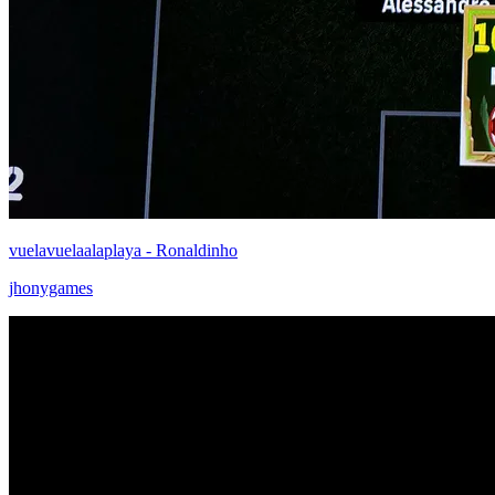
vuelavuelaalaplaya - Ronaldinho
jhonygames