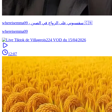
whereisemma09 - سقسيوني على الزواج في الصين 🇨🇳
whereisemma09
12:07