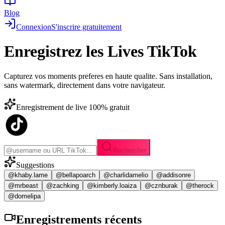
Blog
Connexion
S'inscrire gratuitement
Enregistrez les
Lives TikTok
Capturez vos moments preferes en haute qualite. Sans installation,
sans watermark, directement dans votre navigateur.
Enregistrement de live 100% gratuit
Rechercher
Suggestions
@khaby.lame
@bellapoarch
@charlidamelio
@addisonre
@mrbeast
@zachking
@kimberly.loaiza
@cznburak
@therock
@domelipa
Enregistrements
récents