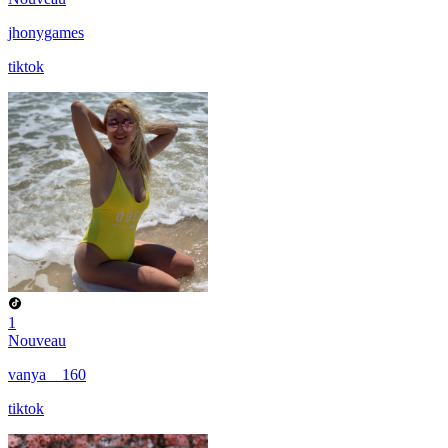
jhonygames
tiktok
1
Nouveau
vanya__160
tiktok