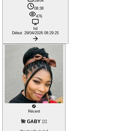
29/04
08:38
476
hd
Début: 29/04/2026 08:29:25
Récent
🌺 GABY ❤️‍🔥