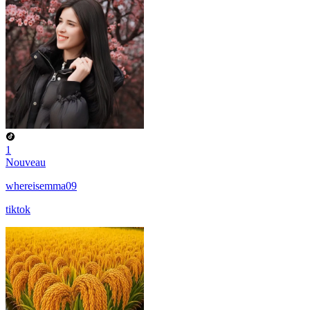
1
Nouveau
whereisemma09
tiktok