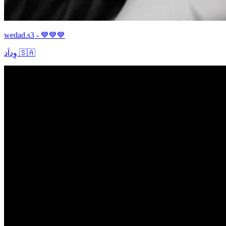
wedad.s3 - 💙💙💙
وِداَد 🇸🇦