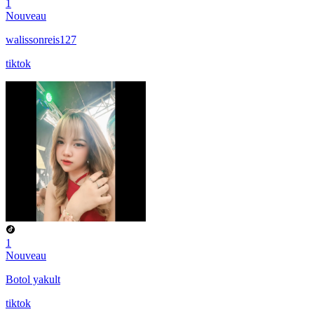
1
Nouveau
walissonreis127
tiktok
1
Nouveau
Botol yakult
tiktok