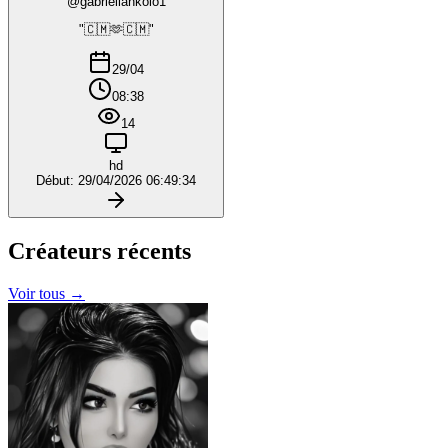
@gabriellankolo1
"🇨🇲🫶🇨🇲"
29/04
08:38
14
hd
Début: 29/04/2026 06:49:34
Créateurs
récents
Voir tous →