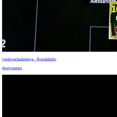
vuelavuelaalaplaya - Ronaldinho
jhonygames