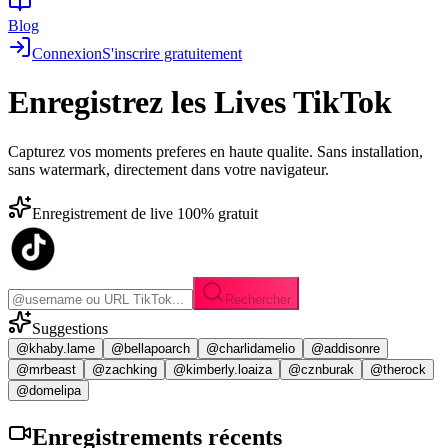
Blog
Connexion
S'inscrire gratuitement
Enregistrez les
Lives TikTok
Capturez vos moments preferes en haute qualite. Sans installation,
sans watermark, directement dans votre navigateur.
Enregistrement de live 100% gratuit
Rechercher
Suggestions
@khaby.lame
@bellapoarch
@charlidamelio
@addisonre
@mrbeast
@zachking
@kimberly.loaiza
@cznburak
@therock
@domelipa
Enregistrements
récents