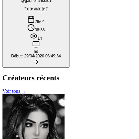
@gabriellankolo1
"🇨🇲🫶🇨🇲"
29/04
08:38
14
hd
Début: 29/04/2026 06:49:34
Créateurs
récents
Voir tous →