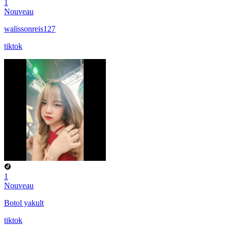
1
Nouveau
walissonreis127
tiktok
1
Nouveau
Botol yakult
tiktok