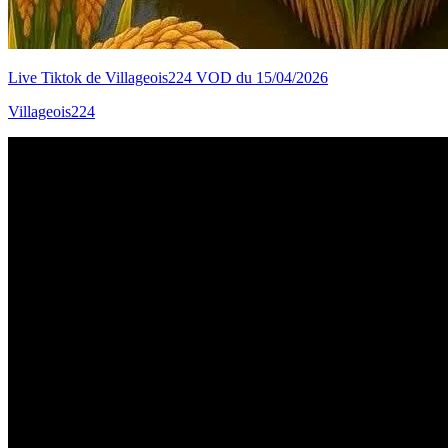
Live Tiktok de Villageois224 VOD du 15/04/2026
Villageois224