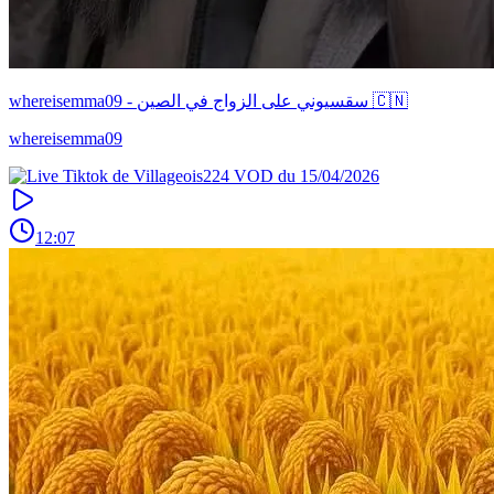
whereisemma09 - سقسيوني على الزواج في الصين 🇨🇳
whereisemma09
12:07