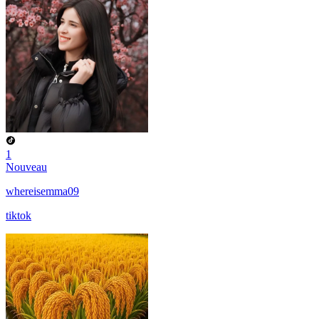
1
Nouveau
whereisemma09
tiktok