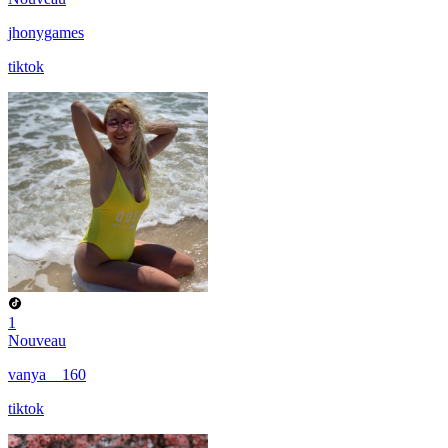
jhonygames
tiktok
1
Nouveau
vanya__160
tiktok