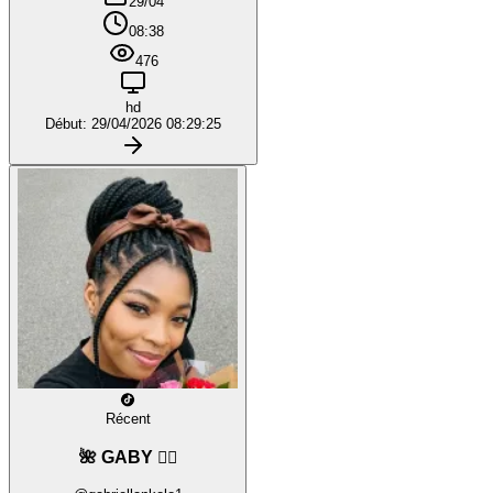
29/04
08:38
476
hd
Début: 29/04/2026 08:29:25
Récent
🌺 GABY ❤️‍🔥