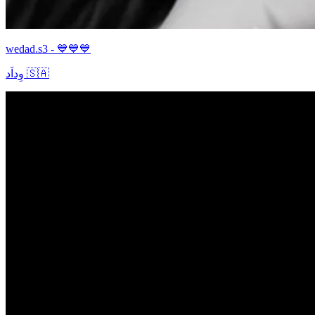
wedad.s3 - 💙💙💙
وِداَد 🇸🇦