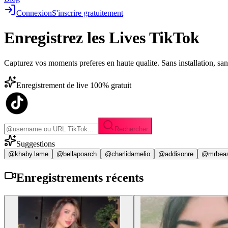
Connexion
S'inscrire gratuitement
Enregistrez les
Lives TikTok
Capturez vos moments preferes en haute qualite. Sans installation, sa
Enregistrement de live 100% gratuit
Rechercher
Suggestions
@khaby.lame
@bellapoarch
@charlidamelio
@addisonre
@mrbea
Enregistrements
récents