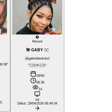
Récent
🌺 GABY ❤️‍🔥
@gabriellankolo1
08:38"
"🇨🇲🫶🇨🇲"
29/04
08:38
14
hd
25
Début: 29/04/2026 06:49:34