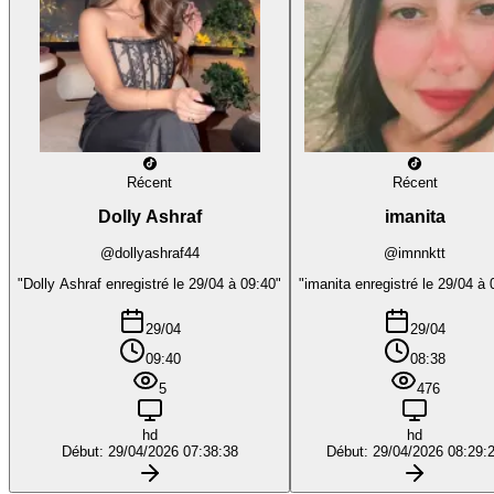
Récent
Récent
Dolly Ashraf
imanita
@dollyashraf44
@imnnktt
"Dolly Ashraf enregistré le 29/04 à 09:40"
"imanita enregistré le 29/04 à 
29/04
29/04
09:40
08:38
5
476
hd
hd
Début: 29/04/2026 07:38:38
Début: 29/04/2026 08:29: