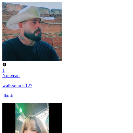
1
Nouveau
walissonreis127
tiktok