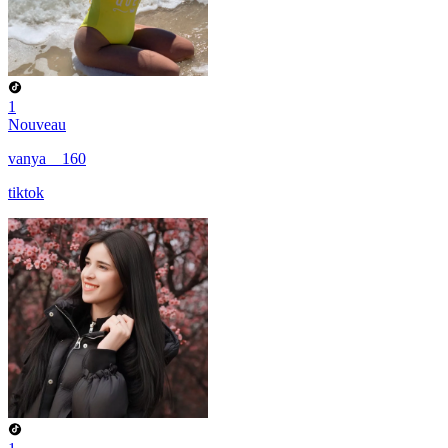
1
Nouveau
vanya__160
tiktok