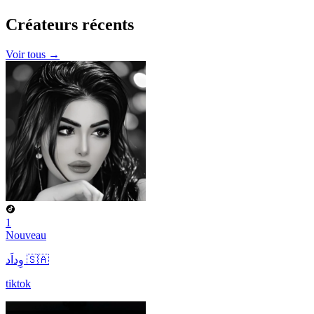
Créateurs
récents
Voir tous →
1
Nouveau
وِداَد 🇸🇦
tiktok