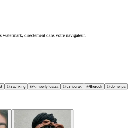
ns watermark, directement dans votre navigateur.
st
@zachking
@kimberly.loaiza
@cznburak
@therock
@domelipa