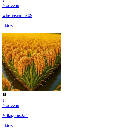
1
Nouveau
whereisemma09
tiktok
1
Nouveau
Villageois224
tiktok