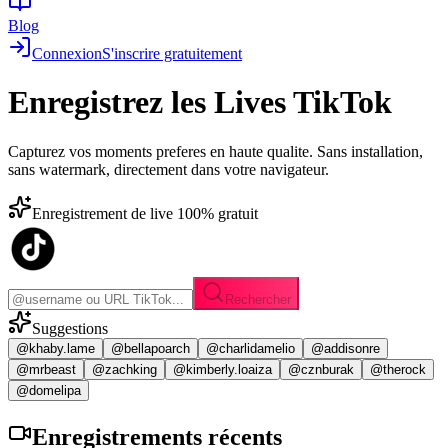
Blog
Connexion
S'inscrire gratuitement
Enregistrez les
Lives TikTok
Capturez vos moments preferes en haute qualite. Sans installation,
sans watermark, directement dans votre navigateur.
Enregistrement de live 100% gratuit
Rechercher
Suggestions
@khaby.lame
@bellapoarch
@charlidamelio
@addisonre
@mrbeast
@zachking
@kimberly.loaiza
@cznburak
@therock
@domelipa
Enregistrements
récents