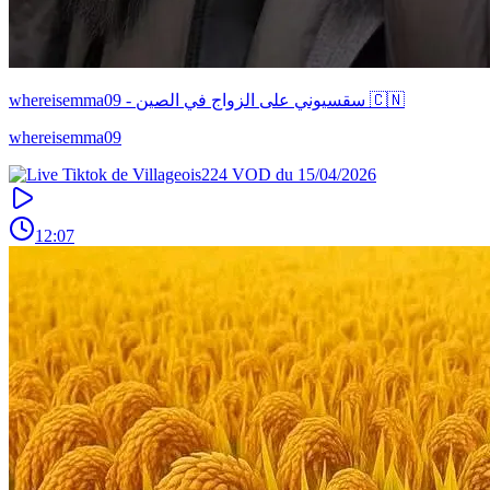
whereisemma09 - سقسيوني على الزواج في الصين 🇨🇳
whereisemma09
12:07