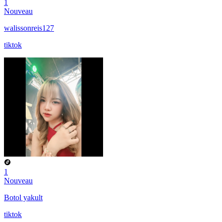
1
Nouveau
walissonreis127
tiktok
1
Nouveau
Botol yakult
tiktok