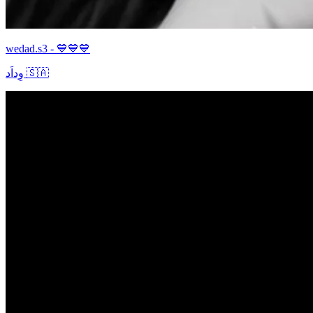
wedad.s3 - 💙💙💙
وِداَد 🇸🇦