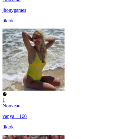
jhonygames
tiktok
1
Nouveau
vanya__160
tiktok