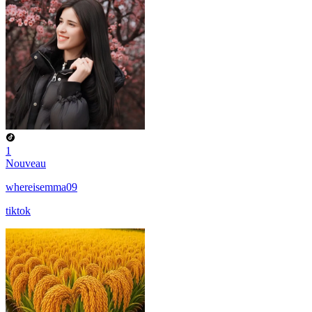
1
Nouveau
whereisemma09
tiktok