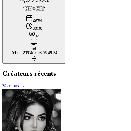
@gabriellankolo1
"🇨🇲🫶🇨🇲"
29/04
08:38
14
hd
Début: 29/04/2026 06:49:34
Créateurs
récents
Voir tous →