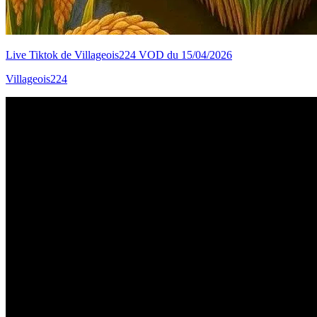
Live Tiktok de Villageois224 VOD du 15/04/2026
Villageois224