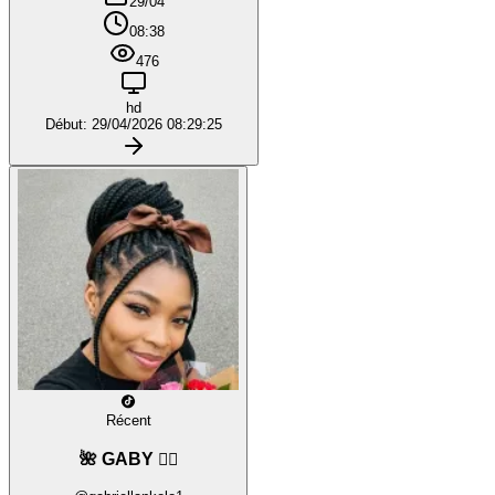
29/04
08:38
476
hd
Début: 29/04/2026 08:29:25
Récent
🌺 GABY ❤️‍🔥