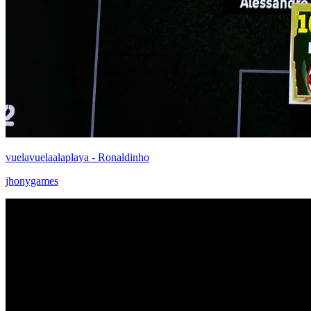
vuelavuelaalaplaya - Ronaldinho
jhonygames