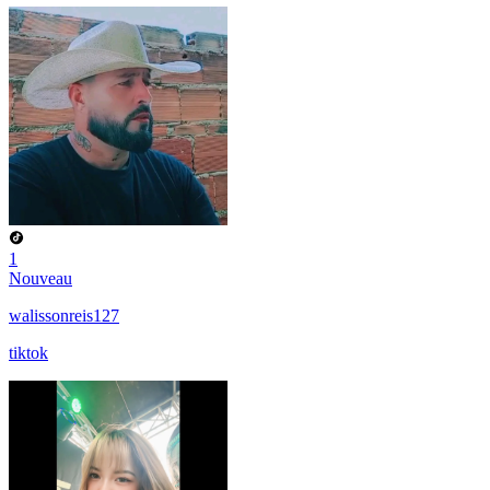
1
Nouveau
walissonreis127
tiktok