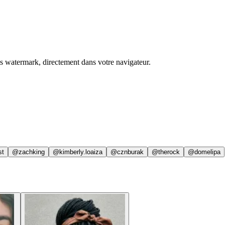
ns watermark, directement dans votre navigateur.
st
@zachking
@kimberly.loaiza
@cznburak
@therock
@domelipa