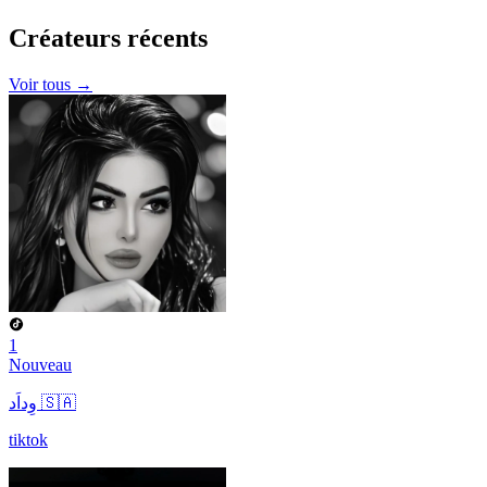
Créateurs
récents
Voir tous →
1
Nouveau
وِداَد 🇸🇦
tiktok