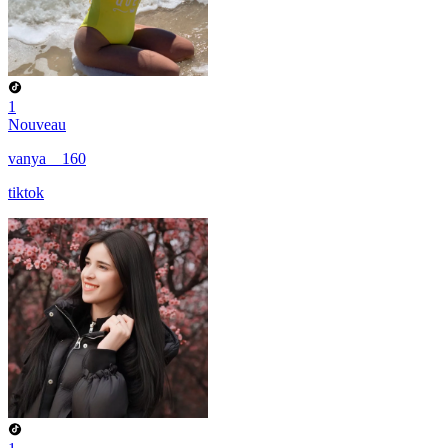
1
Nouveau
vanya__160
tiktok