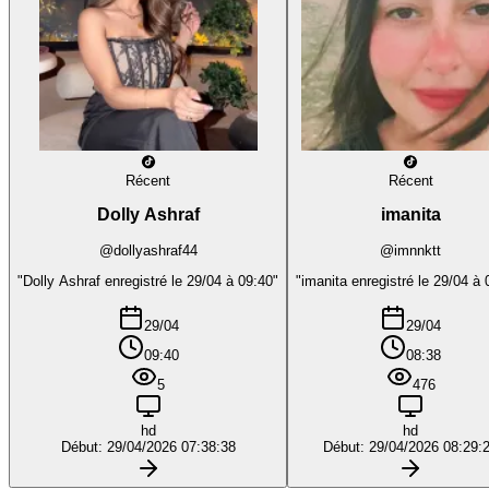
Récent
Récent
Dolly Ashraf
imanita
@dollyashraf44
@imnnktt
"Dolly Ashraf enregistré le 29/04 à 09:40"
"imanita enregistré le 29/04 à 
29/04
29/04
09:40
08:38
5
476
hd
hd
Début: 29/04/2026 07:38:38
Début: 29/04/2026 08:29: