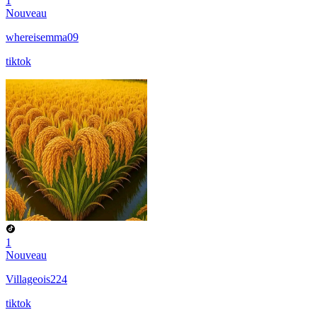
1
Nouveau
whereisemma09
tiktok
1
Nouveau
Villageois224
tiktok