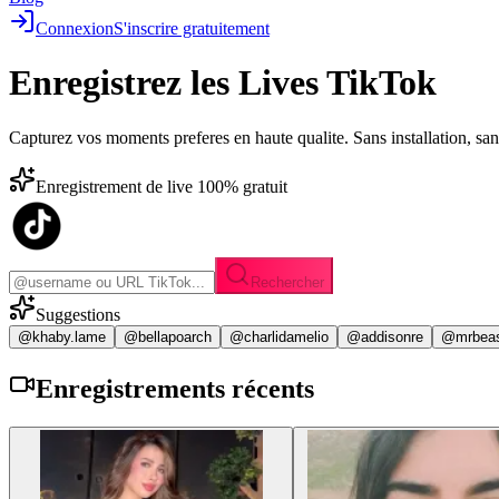
Connexion
S'inscrire gratuitement
Enregistrez les
Lives TikTok
Capturez vos moments preferes en haute qualite. Sans installation, sa
Enregistrement de live 100% gratuit
Rechercher
Suggestions
@khaby.lame
@bellapoarch
@charlidamelio
@addisonre
@mrbea
Enregistrements
récents