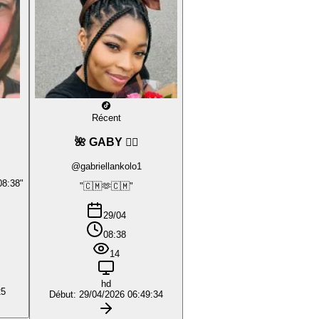
Récent
🌺 GABY ❤️‍🔥
@gabriellankolo1
08:38"
"🇨🇲🫶🇨🇲"
29/04
08:38
14
hd
25
Début: 29/04/2026 06:49:34