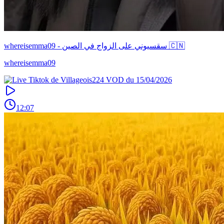
whereisemma09 - سقسيوني على الزواج في الصين 🇨🇳
whereisemma09
12:07