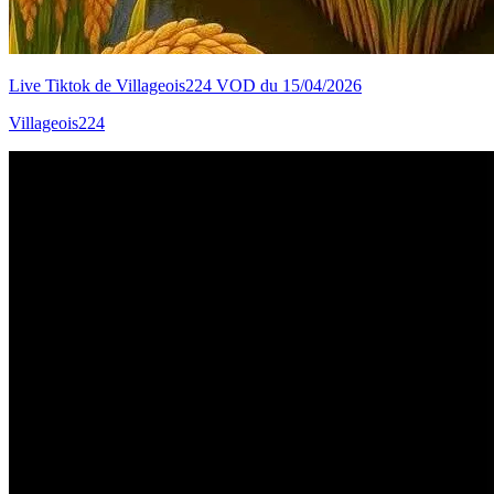
Live Tiktok de Villageois224 VOD du 15/04/2026
Villageois224