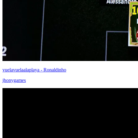
vuelavuelaalaplaya - Ronaldinho
jhonygames