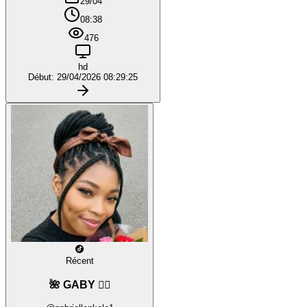
29/04
08:38
476
hd
Début: 29/04/2026 08:29:25
Récent
🌺 GABY ❤️‍🔥