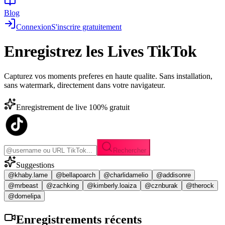
Blog
Connexion
S'inscrire gratuitement
Enregistrez les
Lives TikTok
Capturez vos moments preferes en haute qualite. Sans installation,
sans watermark, directement dans votre navigateur.
Enregistrement de live 100% gratuit
Rechercher
Suggestions
@khaby.lame
@bellapoarch
@charlidamelio
@addisonre
@mrbeast
@zachking
@kimberly.loaiza
@cznburak
@therock
@domelipa
Enregistrements
récents