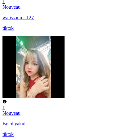
1
Nouveau
walissonreis127
tiktok
1
Nouveau
Botol yakult
tiktok