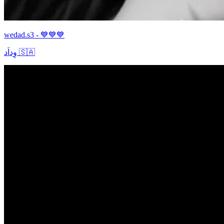
wedad.s3 - 💙💙💙
وِداَد 🇸🇦