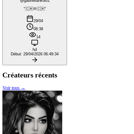
@gabriellankolo1
"🇨🇲🫶🇨🇲"
29/04
08:38
14
hd
Début: 29/04/2026 06:49:34
Créateurs
récents
Voir tous →