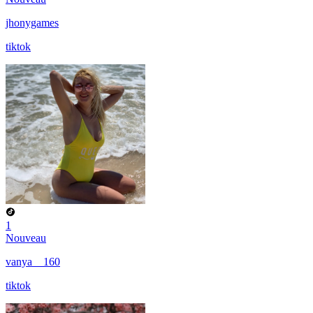
jhonygames
tiktok
1
Nouveau
vanya__160
tiktok