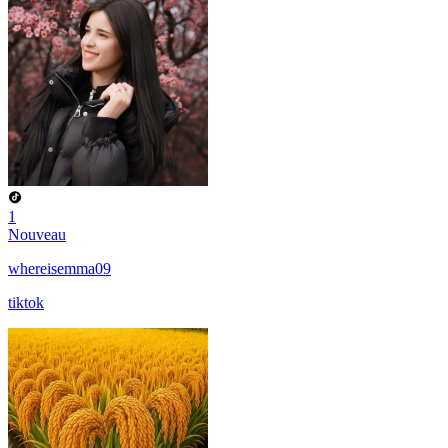
1
Nouveau
whereisemma09
tiktok