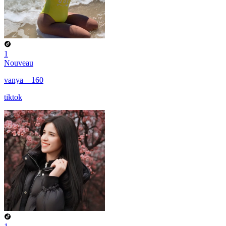
1
Nouveau
vanya__160
tiktok