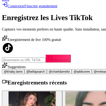
Connexion
S'inscrire gratuitement
Enregistrez les
Lives TikTok
Capturez vos moments preferes en haute qualite. Sans installation, sa
Enregistrement de live 100% gratuit
Rechercher
Suggestions
@khaby.lame
@bellapoarch
@charlidamelio
@addisonre
@mrbea
Enregistrements
récents