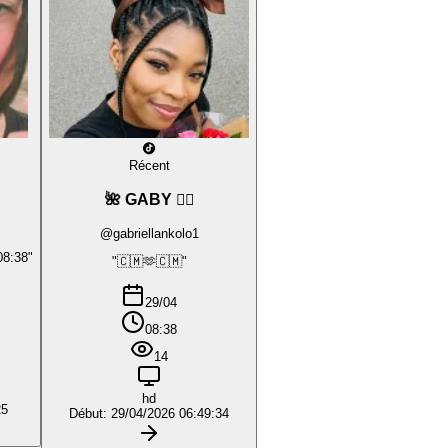
Récent
🌺 GABY ❤️‍🔥
@gabriellankolo1
08:38"
"🇨🇲🫶🇨🇲"
29/04
08:38
14
hd
25
Début: 29/04/2026 06:49:34