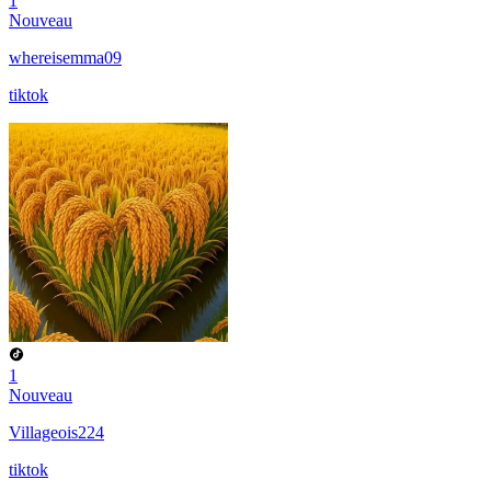
1
Nouveau
whereisemma09
tiktok
1
Nouveau
Villageois224
tiktok