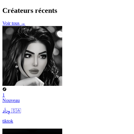
Créateurs
récents
Voir tous →
1
Nouveau
وِداَد 🇸🇦
tiktok