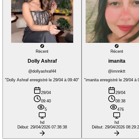
Récent
Récent
Dolly Ashraf
imanita
@dollyashraf44
@imnnktt
"Dolly Ashraf enregistré le 29/04 à 09:40"
"imanita enregistré le 29/04 à 
29/04
29/04
09:40
08:38
5
476
hd
hd
Début: 29/04/2026 07:38:38
Début: 29/04/2026 08:29: