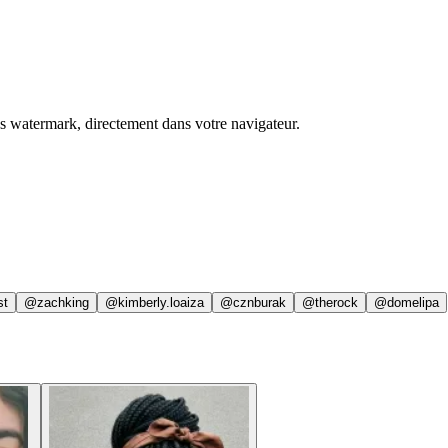
ns watermark, directement dans votre navigateur.
st
@zachking
@kimberly.loaiza
@cznburak
@therock
@domelipa