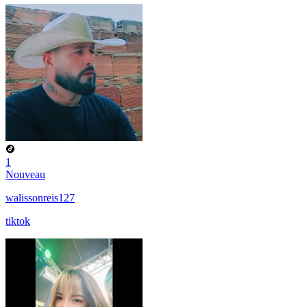
1
Nouveau
walissonreis127
tiktok