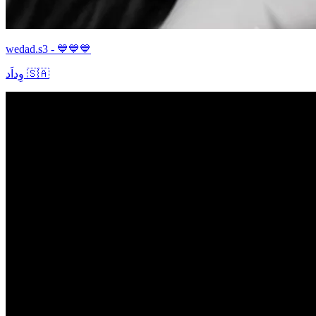
wedad.s3 - 💙💙💙
وِداَد 🇸🇦