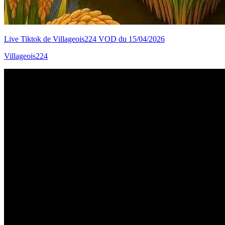
Live Tiktok de Villageois224 VOD du 15/04/2026
Villageois224