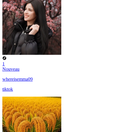
1
Nouveau
whereisemma09
tiktok