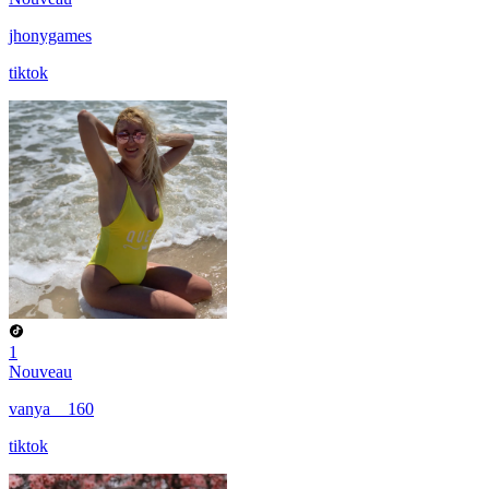
jhonygames
tiktok
1
Nouveau
vanya__160
tiktok