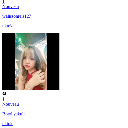
1
Nouveau
walissonreis127
tiktok
1
Nouveau
Botol yakult
tiktok