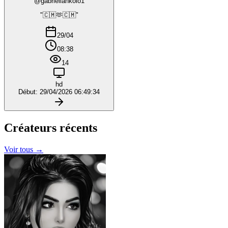
@gabriellankolo1
"🇨🇲🫶🇨🇲"
29/04
08:38
14
hd
Début: 29/04/2026 06:49:34
Créateurs
récents
Voir tous →