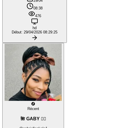
29/04
08:38
476
hd
Début: 29/04/2026 08:29:25
Récent
🌺 GABY ❤️‍🔥