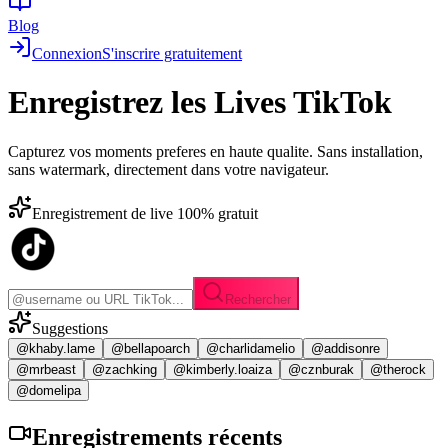
Blog
Connexion
S'inscrire gratuitement
Enregistrez les
Lives TikTok
Capturez vos moments preferes en haute qualite. Sans installation,
sans watermark, directement dans votre navigateur.
Enregistrement de live 100% gratuit
Rechercher
Suggestions
@khaby.lame
@bellapoarch
@charlidamelio
@addisonre
@mrbeast
@zachking
@kimberly.loaiza
@cznburak
@therock
@domelipa
Enregistrements
récents