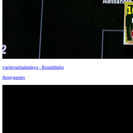
vuelavuelaalaplaya - Ronaldinho
jhonygames