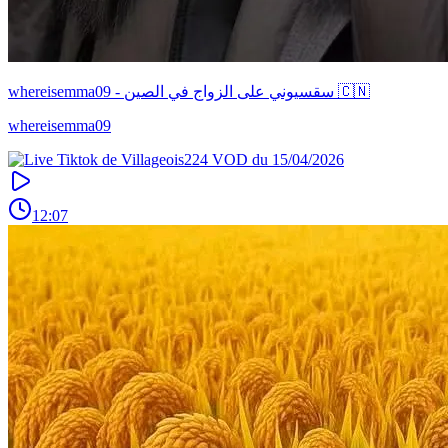
whereisemma09 - سقسيوني على الزواج في الصين 🇨🇳
whereisemma09
12:07