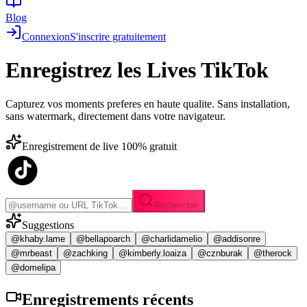
Blog
Connexion
S'inscrire gratuitement
Enregistrez les
Lives TikTok
Capturez vos moments preferes en haute qualite. Sans installation,
sans watermark, directement dans votre navigateur.
Enregistrement de live 100% gratuit
Rechercher
Suggestions
@khaby.lame
@bellapoarch
@charlidamelio
@addisonre
@mrbeast
@zachking
@kimberly.loaiza
@cznburak
@therock
@domelipa
Enregistrements
récents