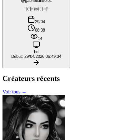
@gabriellankolo1
"🇨🇲🫶🇨🇲"
29/04
08:38
14
hd
Début: 29/04/2026 06:49:34
Créateurs
récents
Voir tous →