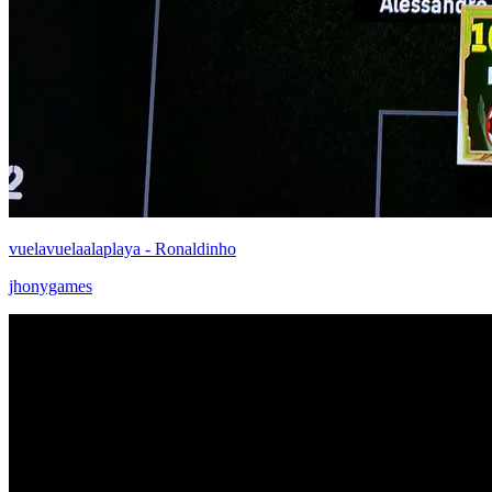
vuelavuelaalaplaya - Ronaldinho
jhonygames