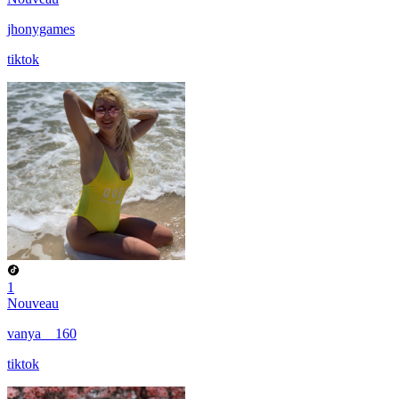
jhonygames
tiktok
1
Nouveau
vanya__160
tiktok