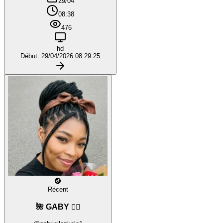
29/04
08:38
476
hd
Début: 29/04/2026 08:29:25
Récent
🌺 GABY ❤️‍🔥