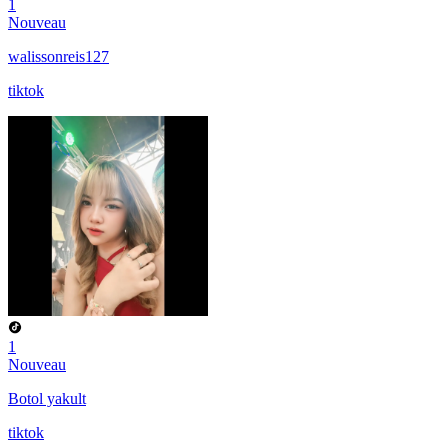
1
Nouveau
walissonreis127
tiktok
1
Nouveau
Botol yakult
tiktok