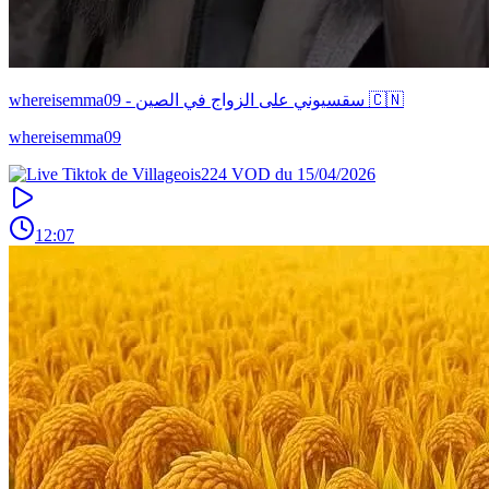
whereisemma09 - سقسيوني على الزواج في الصين 🇨🇳
whereisemma09
12:07