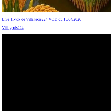
Live Tiktok de Villageois224 VOD du 15/04/2026
Villageois224