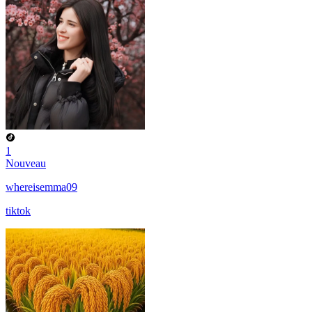
1
Nouveau
whereisemma09
tiktok