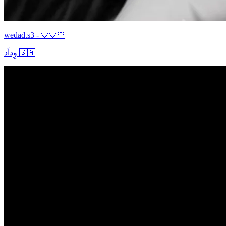
wedad.s3 - 💙💙💙
وِداَد 🇸🇦