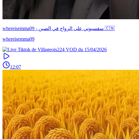
whereisemma09 - سقسيوني على الزواج في الصين 🇨🇳
whereisemma09
12:07