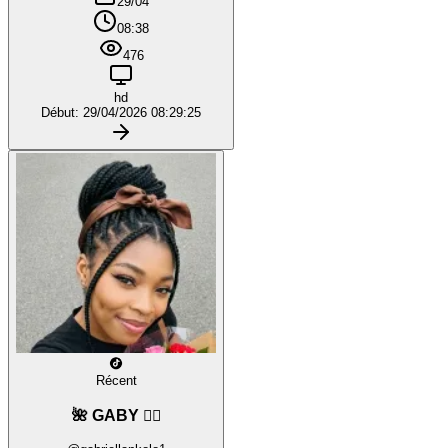
29/04
08:38
476
hd
Début: 29/04/2026 08:29:25
Récent
🌺 GABY ❤️‍🔥