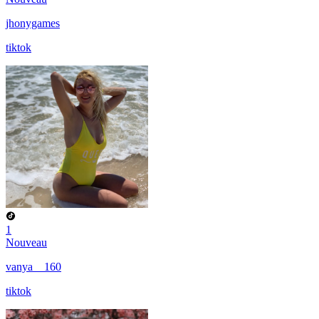
jhonygames
tiktok
1
Nouveau
vanya__160
tiktok