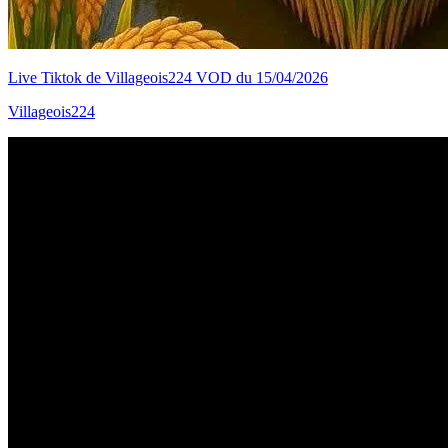
Live Tiktok de Villageois224 VOD du 15/04/2026
Villageois224