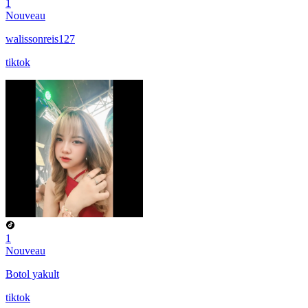
1
Nouveau
walissonreis127
tiktok
1
Nouveau
Botol yakult
tiktok