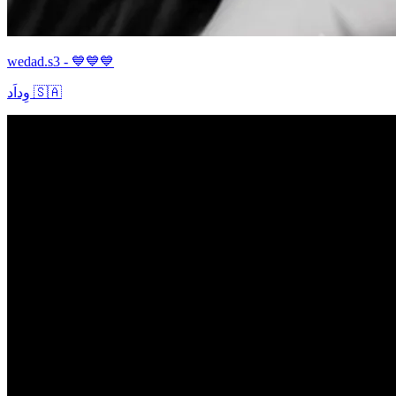
wedad.s3 - 💙💙💙
وِداَد 🇸🇦