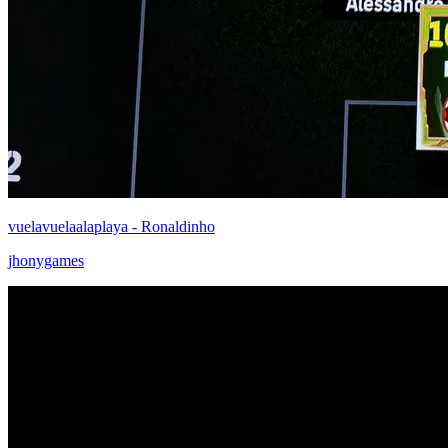
vuelavuelaalaplaya - Ronaldinho
jhonygames