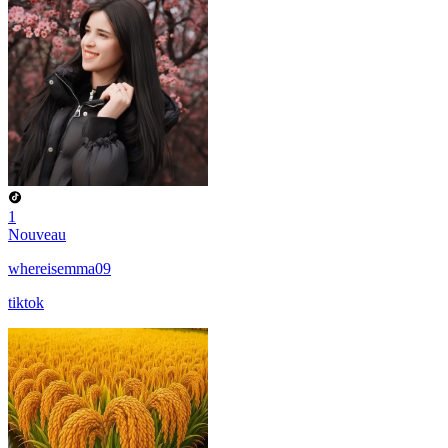
1
Nouveau
whereisemma09
tiktok