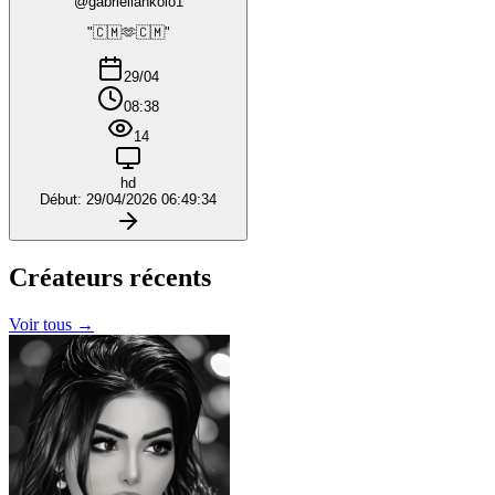
@gabriellankolo1
"🇨🇲🫶🇨🇲"
29/04
08:38
14
hd
Début: 29/04/2026 06:49:34
Créateurs
récents
Voir tous →