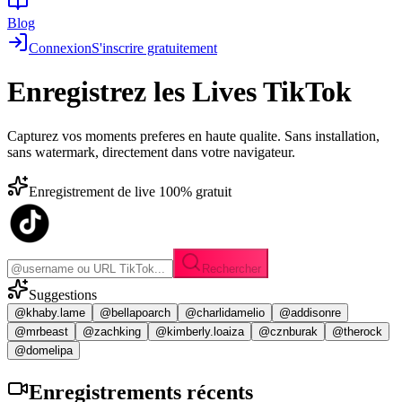
Blog
Connexion
S'inscrire gratuitement
Enregistrez les
Lives TikTok
Capturez vos moments preferes en haute qualite. Sans installation,
sans watermark, directement dans votre navigateur.
Enregistrement de live 100% gratuit
Rechercher
Suggestions
@khaby.lame
@bellapoarch
@charlidamelio
@addisonre
@mrbeast
@zachking
@kimberly.loaiza
@cznburak
@therock
@domelipa
Enregistrements
récents