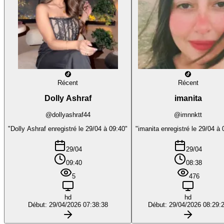
Récent
Récent
Dolly Ashraf
imanita
@dollyashraf44
@imnnktt
"Dolly Ashraf enregistré le 29/04 à 09:40"
"imanita enregistré le 29/04 à 
29/04
29/04
09:40
08:38
5
476
hd
hd
Début: 29/04/2026 07:38:38
Début: 29/04/2026 08:29: