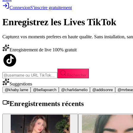
Connexion
S'inscrire gratuitement
Enregistrez les
Lives TikTok
Capturez vos moments preferes en haute qualite. Sans installation, sa
Enregistrement de live 100% gratuit
Rechercher
Suggestions
@khaby.lame
@bellapoarch
@charlidamelio
@addisonre
@mrbea
Enregistrements
récents