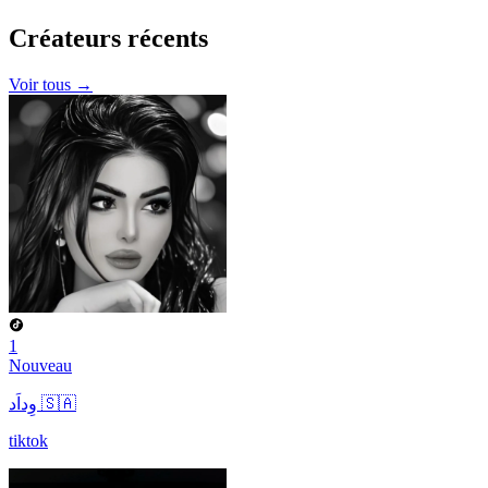
Créateurs
récents
Voir tous →
1
Nouveau
وِداَد 🇸🇦
tiktok