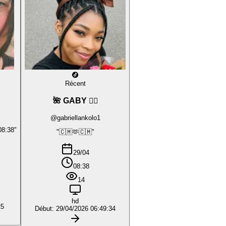
Récent
🌺 GABY ❤️‍🔥
@gabriellankolo1
08:38"
"🇨🇲🫶🇨🇲"
29/04
08:38
14
hd
25
Début: 29/04/2026 06:49:34