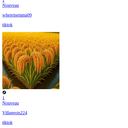
1
Nouveau
whereisemma09
tiktok
1
Nouveau
Villageois224
tiktok