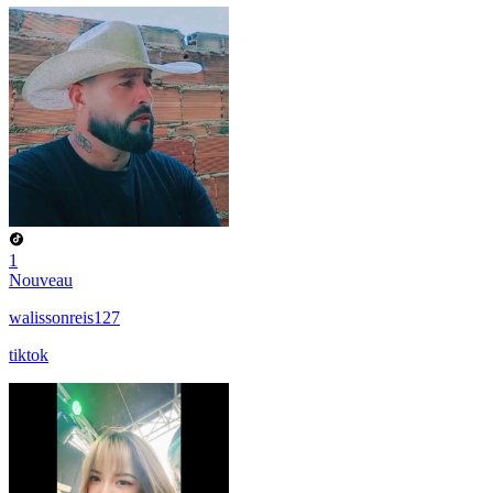
1
Nouveau
walissonreis127
tiktok