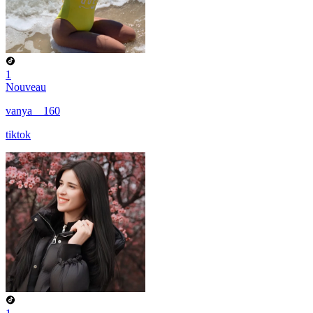
1
Nouveau
vanya__160
tiktok