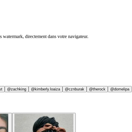
ns watermark, directement dans votre navigateur.
st
@zachking
@kimberly.loaiza
@cznburak
@therock
@domelipa