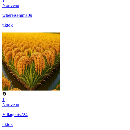
1
Nouveau
whereisemma09
tiktok
1
Nouveau
Villageois224
tiktok