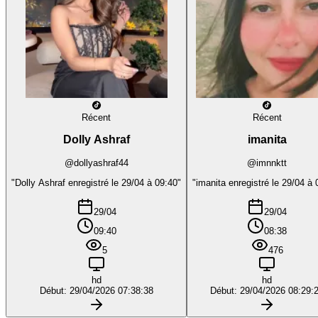
Récent
Récent
Dolly Ashraf
imanita
@dollyashraf44
@imnnktt
"Dolly Ashraf enregistré le 29/04 à 09:40"
"imanita enregistré le 29/04 à 
29/04
29/04
09:40
08:38
5
476
hd
hd
Début: 29/04/2026 07:38:38
Début: 29/04/2026 08:29: