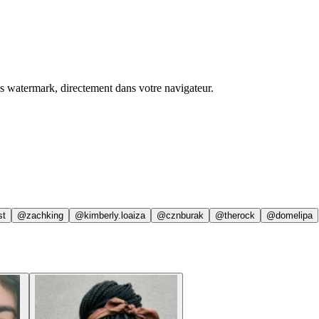
ns watermark, directement dans votre navigateur.
st
@zachking
@kimberly.loaiza
@cznburak
@therock
@domelipa