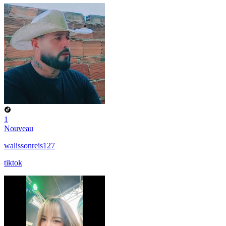
1
Nouveau
walissonreis127
tiktok