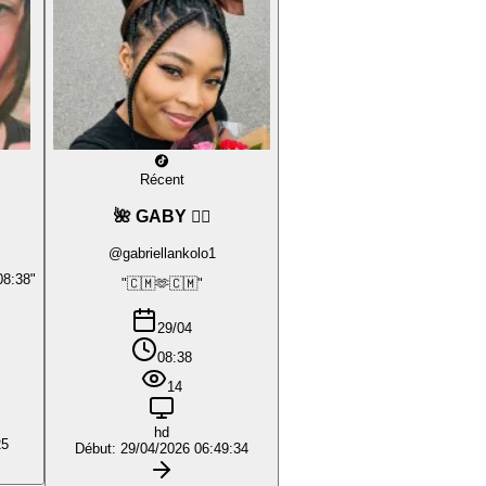
Récent
🌺 GABY ❤️‍🔥
@gabriellankolo1
08:38"
"🇨🇲🫶🇨🇲"
29/04
08:38
14
hd
25
Début: 29/04/2026 06:49:34