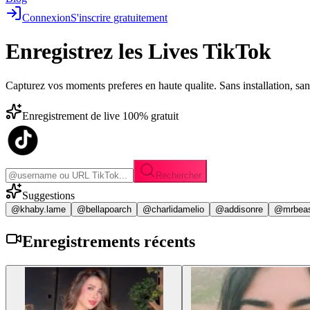
Connexion
S'inscrire gratuitement
Enregistrez les
Lives TikTok
Capturez vos moments preferes en haute qualite. Sans installation, sa
Enregistrement de live 100% gratuit
Rechercher
Suggestions
@khaby.lame
@bellapoarch
@charlidamelio
@addisonre
@mrbea
Enregistrements
récents