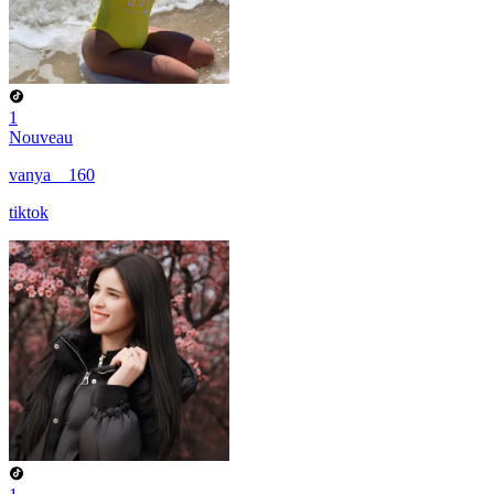
1
Nouveau
vanya__160
tiktok