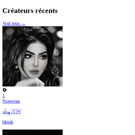
Créateurs
récents
Voir tous →
1
Nouveau
وِداَد 🇸🇦
tiktok