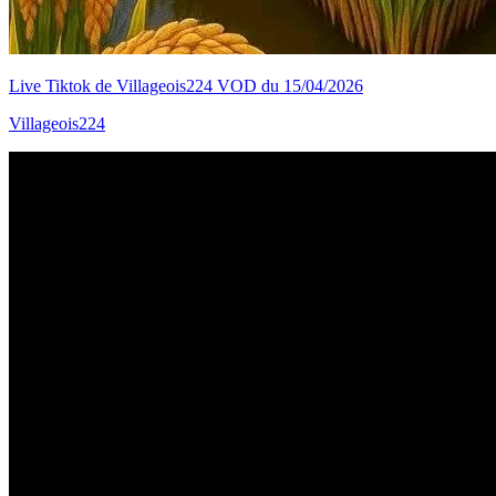
Live Tiktok de Villageois224 VOD du 15/04/2026
Villageois224