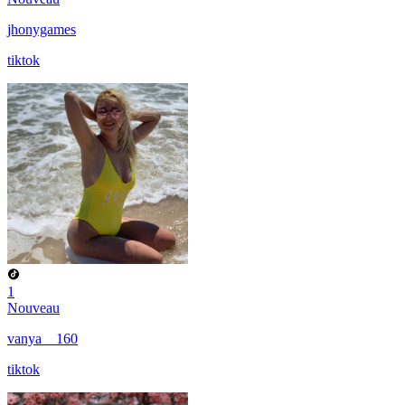
jhonygames
tiktok
1
Nouveau
vanya__160
tiktok