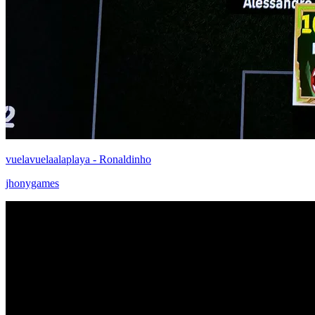
vuelavuelaalaplaya - Ronaldinho
jhonygames