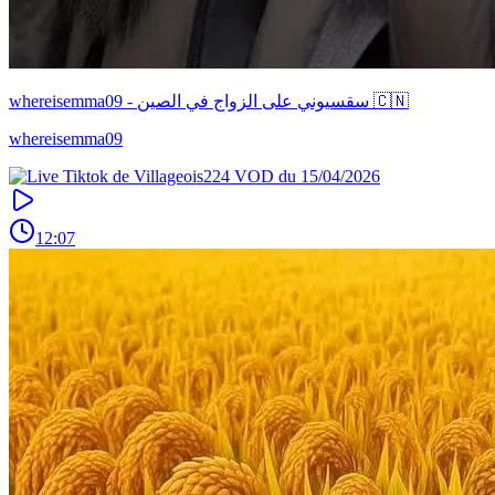
whereisemma09 - سقسيوني على الزواج في الصين 🇨🇳
whereisemma09
12:07