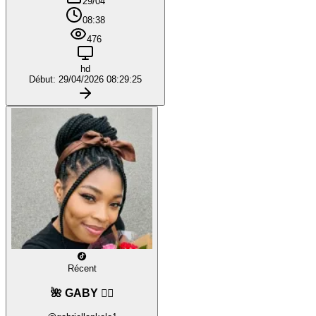
29/04
08:38
476
hd
Début: 29/04/2026 08:29:25
Récent
🌺 GABY ❤️‍🔥