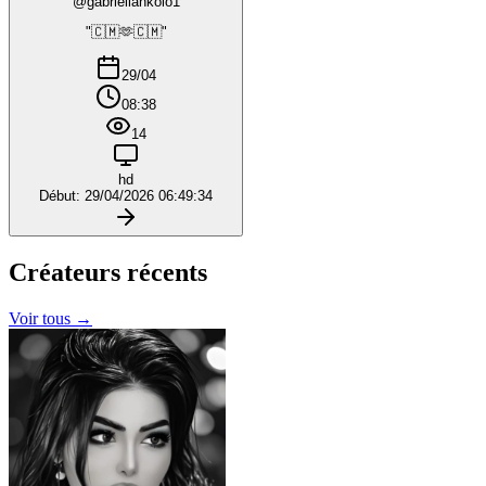
@gabriellankolo1
"🇨🇲🫶🇨🇲"
29/04
08:38
14
hd
Début: 29/04/2026 06:49:34
Créateurs
récents
Voir tous →