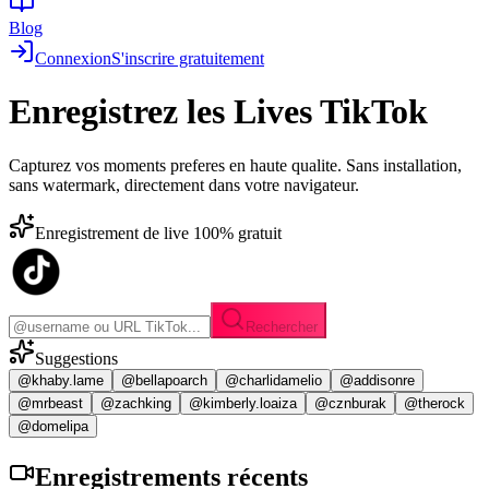
Blog
Connexion
S'inscrire gratuitement
Enregistrez les
Lives TikTok
Capturez vos moments preferes en haute qualite. Sans installation,
sans watermark, directement dans votre navigateur.
Enregistrement de live 100% gratuit
Rechercher
Suggestions
@khaby.lame
@bellapoarch
@charlidamelio
@addisonre
@mrbeast
@zachking
@kimberly.loaiza
@cznburak
@therock
@domelipa
Enregistrements
récents