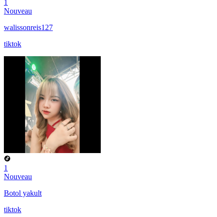
1
Nouveau
walissonreis127
tiktok
1
Nouveau
Botol yakult
tiktok