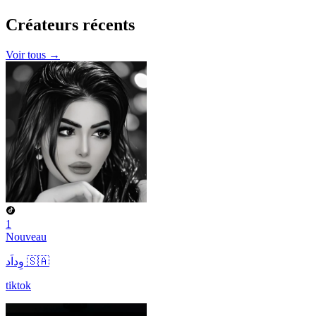
Créateurs
récents
Voir tous →
1
Nouveau
وِداَد 🇸🇦
tiktok