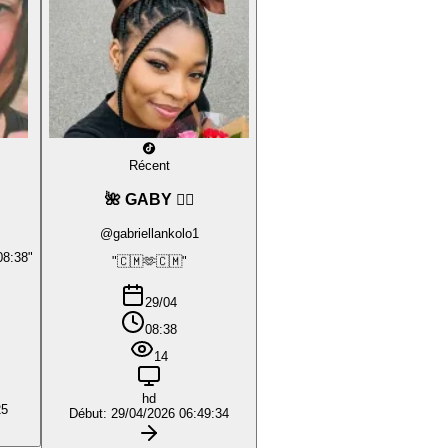
Récent
🌺 GABY ❤️‍🔥
@gabriellankolo1
08:38"
"🇨🇲🫶🇨🇲"
29/04
08:38
14
hd
25
Début: 29/04/2026 06:49:34