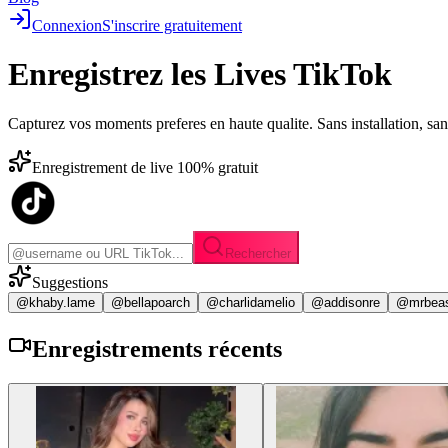
Connexion
S'inscrire gratuitement
Enregistrez les
Lives TikTok
Capturez vos moments preferes en haute qualite. Sans installation, sa
Enregistrement de live 100% gratuit
Rechercher
Suggestions
@khaby.lame
@bellapoarch
@charlidamelio
@addisonre
@mrbea
Enregistrements
récents