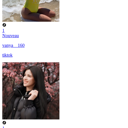
1
Nouveau
vanya__160
tiktok