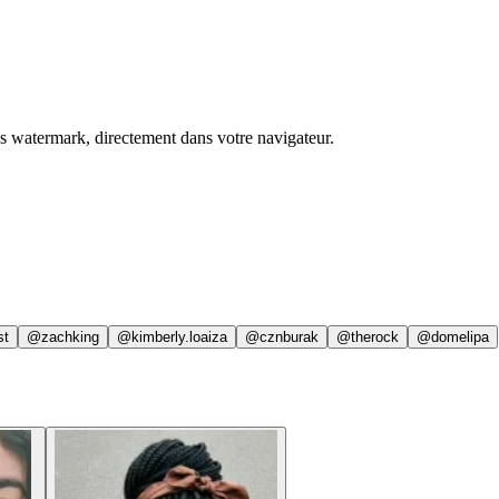
ns watermark, directement dans votre navigateur.
st
@zachking
@kimberly.loaiza
@cznburak
@therock
@domelipa