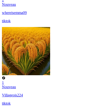
1
Nouveau
whereisemma09
tiktok
1
Nouveau
Villageois224
tiktok