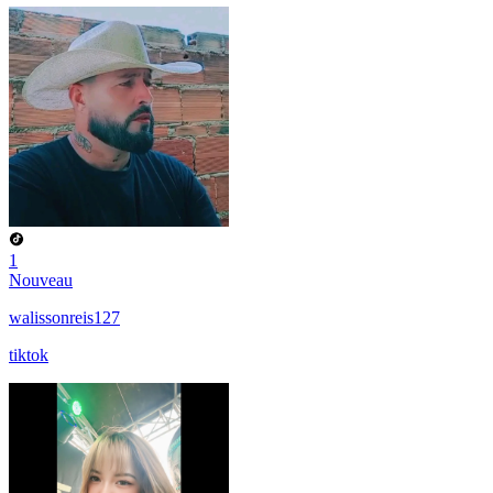
1
Nouveau
walissonreis127
tiktok