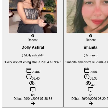
Récent
Récent
Dolly Ashraf
imanita
@dollyashraf44
@imnnktt
"Dolly Ashraf enregistré le 29/04 à 09:40"
"imanita enregistré le 29/04 à 
29/04
29/04
09:40
08:38
5
476
hd
hd
Début: 29/04/2026 07:38:38
Début: 29/04/2026 08:29: