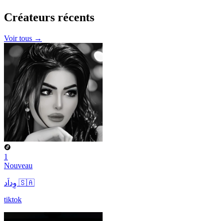
Créateurs
récents
Voir tous →
1
Nouveau
وِداَد 🇸🇦
tiktok