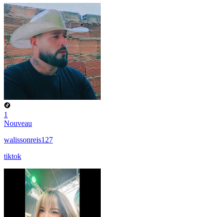
1
Nouveau
walissonreis127
tiktok