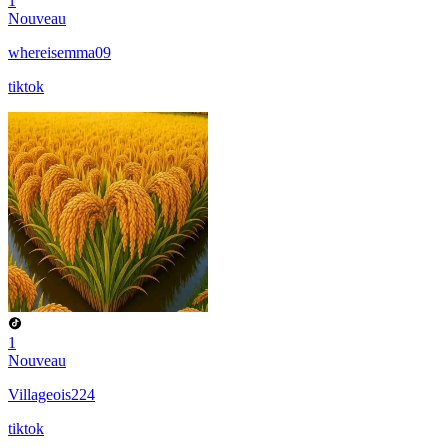
1
Nouveau
whereisemma09
tiktok
1
Nouveau
Villageois224
tiktok