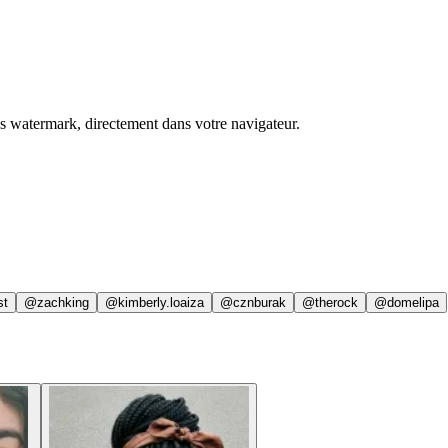
ns watermark, directement dans votre navigateur.
st
@zachking
@kimberly.loaiza
@cznburak
@therock
@domelipa