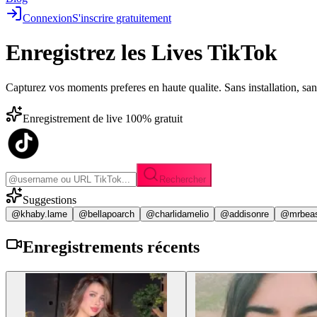
Connexion
S'inscrire gratuitement
Enregistrez les
Lives TikTok
Capturez vos moments preferes en haute qualite. Sans installation, sa
Enregistrement de live 100% gratuit
Rechercher
Suggestions
@khaby.lame
@bellapoarch
@charlidamelio
@addisonre
@mrbea
Enregistrements
récents