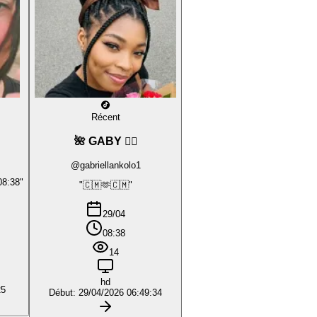
Récent
🌺 GABY ❤️‍🔥
@gabriellankolo1
08:38"
"🇨🇲🫶🇨🇲"
29/04
08:38
14
hd
25
Début: 29/04/2026 06:49:34