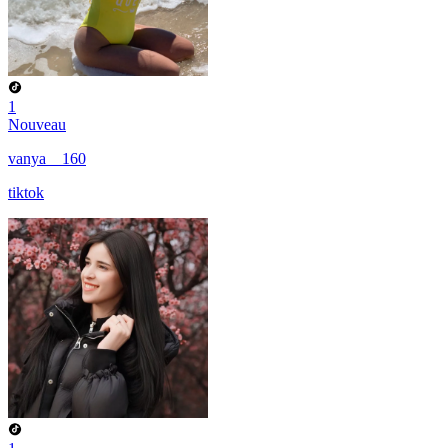
1
Nouveau
vanya__160
tiktok