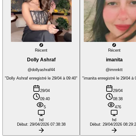
Récent
Récent
Dolly Ashraf
imanita
@dollyashraf44
@imnnktt
"Dolly Ashraf enregistré le 29/04 à 09:40"
"imanita enregistré le 29/04 à 
29/04
29/04
09:40
08:38
5
476
hd
hd
Début: 29/04/2026 07:38:38
Début: 29/04/2026 08:29: