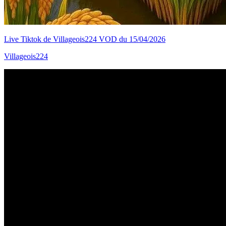
Live Tiktok de Villageois224 VOD du 15/04/2026
Villageois224