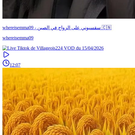
whereisemma09 - سقسيوني على الزواج في الصين 🇨🇳
whereisemma09
12:07