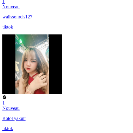
1
Nouveau
walissonreis127
tiktok
1
Nouveau
Botol yakult
tiktok