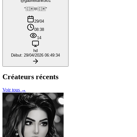
@gabriellankolo1
"🇨🇲🫶🇨🇲"
29/04
08:38
14
hd
Début: 29/04/2026 06:49:34
Créateurs
récents
Voir tous →