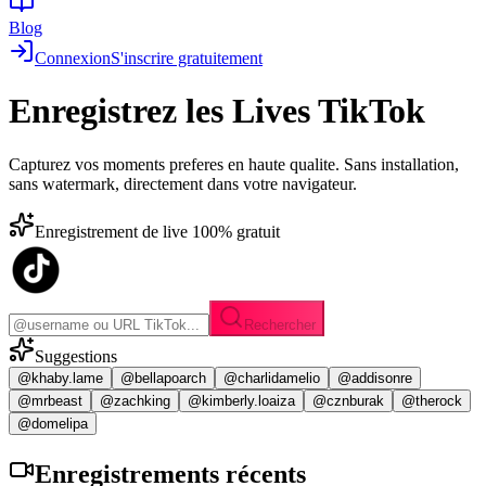
Blog
Connexion
S'inscrire gratuitement
Enregistrez les
Lives TikTok
Capturez vos moments preferes en haute qualite. Sans installation,
sans watermark, directement dans votre navigateur.
Enregistrement de live 100% gratuit
Rechercher
Suggestions
@khaby.lame
@bellapoarch
@charlidamelio
@addisonre
@mrbeast
@zachking
@kimberly.loaiza
@cznburak
@therock
@domelipa
Enregistrements
récents