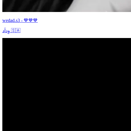
wedad.s3 - 💙💙💙
وِداَد 🇸🇦