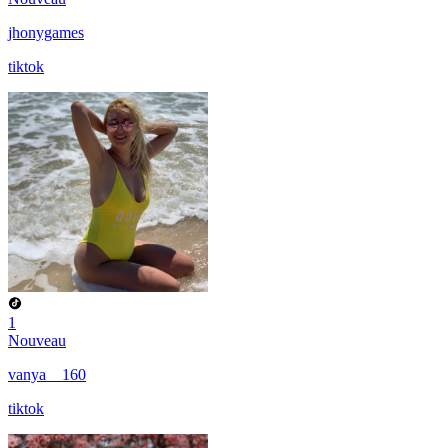
jhonygames
tiktok
1
Nouveau
vanya__160
tiktok