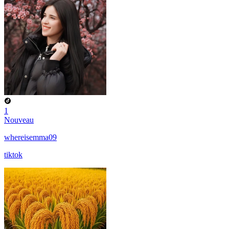
1
Nouveau
whereisemma09
tiktok