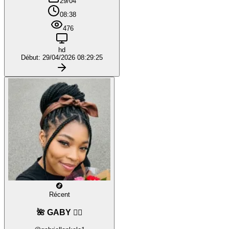
29/04
08:38
476
hd
Début: 29/04/2026 08:29:25
Récent
🌺 GABY ❤️‍🔥