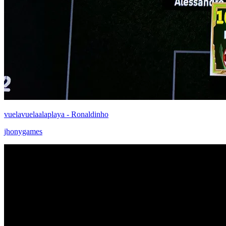
vuelavuelaalaplaya - Ronaldinho
jhonygames