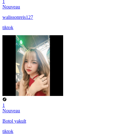
1
Nouveau
walissonreis127
tiktok
1
Nouveau
Botol yakult
tiktok