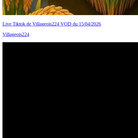
Live Tiktok de Villageois224 VOD du 15/04/2026
Villageois224