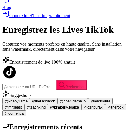
Blog
Connexion
S'inscrire gratuitement
Enregistrez les
Lives TikTok
Capturez vos moments preferes en haute qualite. Sans installation,
sans watermark, directement dans votre navigateur.
Enregistrement de live 100% gratuit
Rechercher
Suggestions
@khaby.lame
@bellapoarch
@charlidamelio
@addisonre
@mrbeast
@zachking
@kimberly.loaiza
@cznburak
@therock
@domelipa
Enregistrements
récents