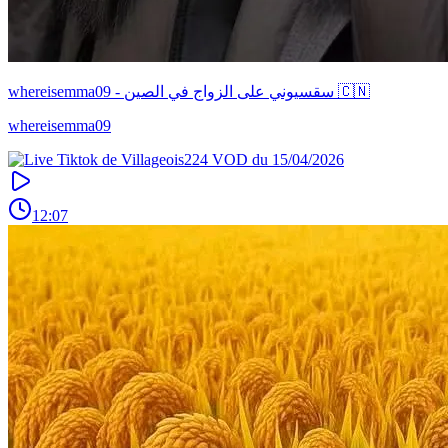
whereisemma09 - سقسيوني على الزواج في الصين 🇨🇳
whereisemma09
12:07