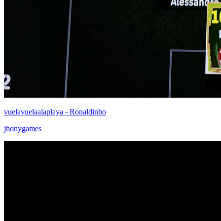
vuelavuelaalaplaya - Ronaldinho
jhonygames