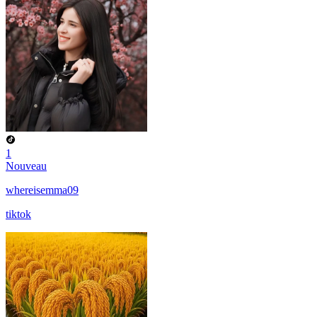
1
Nouveau
whereisemma09
tiktok