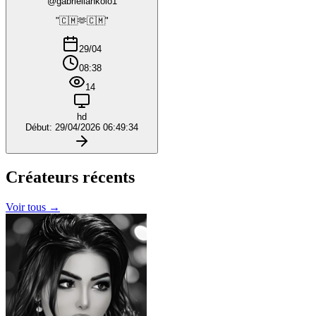
@gabriellankolo1
"🇨🇲🫶🇨🇲"
29/04
08:38
14
hd
Début: 29/04/2026 06:49:34
Créateurs
récents
Voir tous →