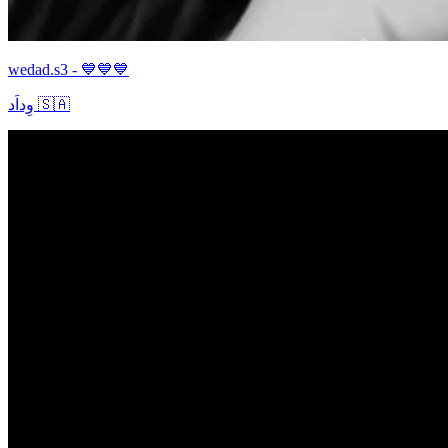
wedad.s3 - 💙💙💙
وِداَد 🇸🇦