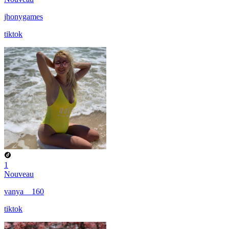
jhonygames
tiktok
1
Nouveau
vanya__160
tiktok