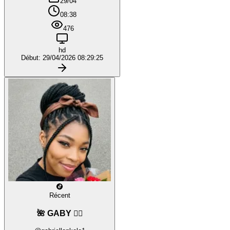
29/04
08:38
476
hd
Début: 29/04/2026 08:29:25
Récent
🌺 GABY ❤️‍🔥