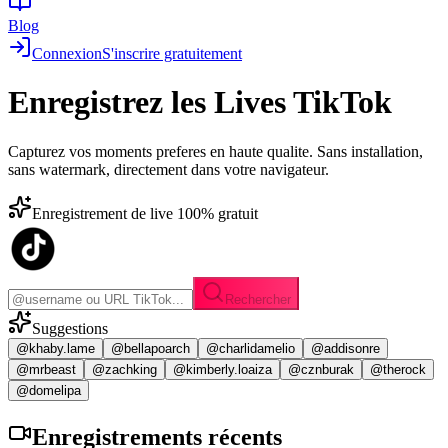
Blog
Connexion
S'inscrire gratuitement
Enregistrez les
Lives TikTok
Capturez vos moments preferes en haute qualite. Sans installation,
sans watermark, directement dans votre navigateur.
Enregistrement de live 100% gratuit
Rechercher
Suggestions
@khaby.lame
@bellapoarch
@charlidamelio
@addisonre
@mrbeast
@zachking
@kimberly.loaiza
@cznburak
@therock
@domelipa
Enregistrements
récents