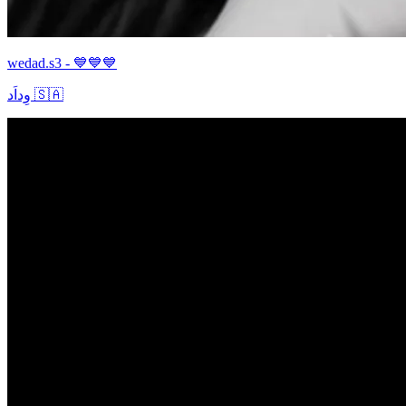
wedad.s3 - 💙💙💙
وِداَد 🇸🇦