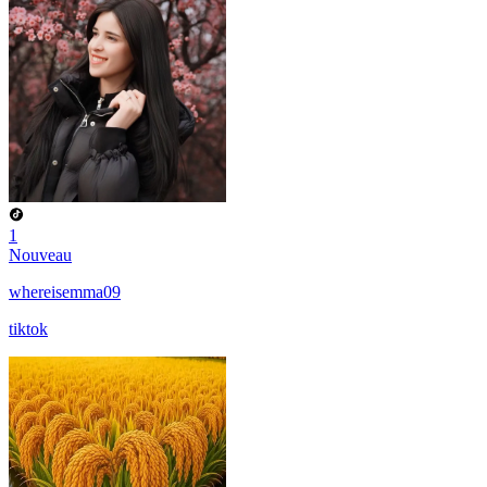
1
Nouveau
whereisemma09
tiktok