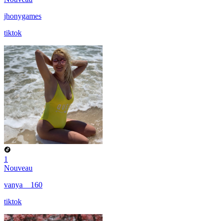
jhonygames
tiktok
1
Nouveau
vanya__160
tiktok