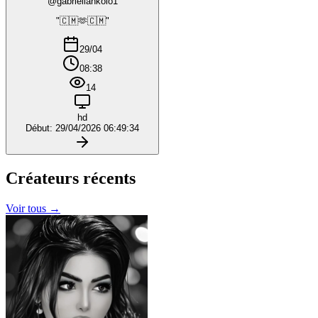
@gabriellankolo1
"🇨🇲🫶🇨🇲"
29/04
08:38
14
hd
Début: 29/04/2026 06:49:34
Créateurs
récents
Voir tous →