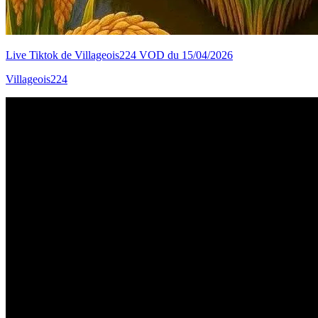
Live Tiktok de Villageois224 VOD du 15/04/2026
Villageois224