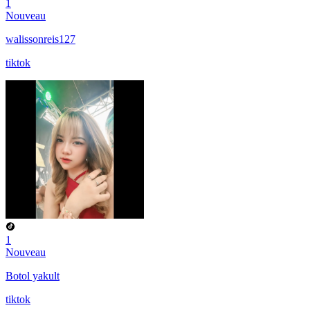
1
Nouveau
walissonreis127
tiktok
1
Nouveau
Botol yakult
tiktok