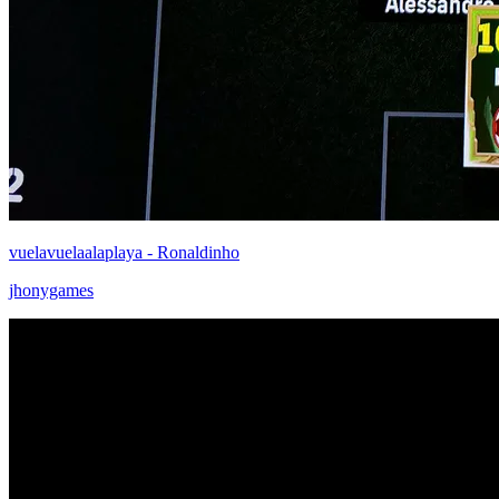
vuelavuelaalaplaya - Ronaldinho
jhonygames