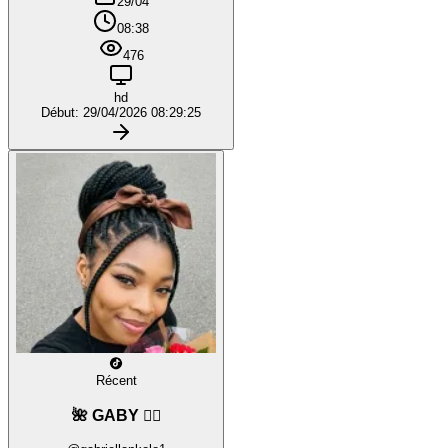
29/04
08:38
476
hd
Début: 29/04/2026 08:29:25
Récent
🌺 GABY ❤️‍🔥