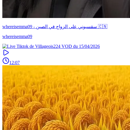
whereisemma09 - سقسيوني على الزواج في الصين 🇨🇳
whereisemma09
12:07