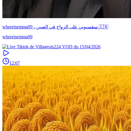
whereisemma09 - سقسيوني على الزواج في الصين 🇨🇳
whereisemma09
12:07