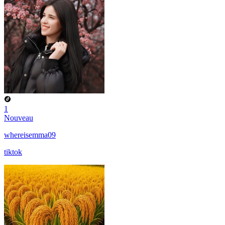
1
Nouveau
whereisemma09
tiktok