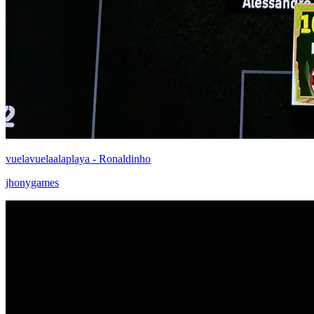
vuelavuelaalaplaya - Ronaldinho
jhonygames