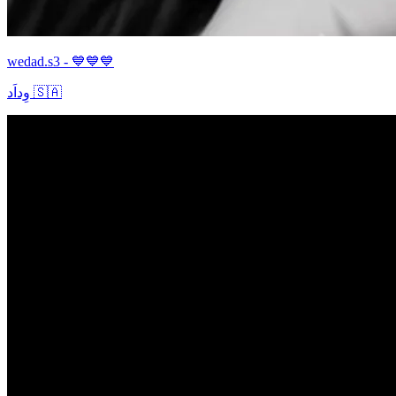
wedad.s3 - 💙💙💙
وِداَد 🇸🇦