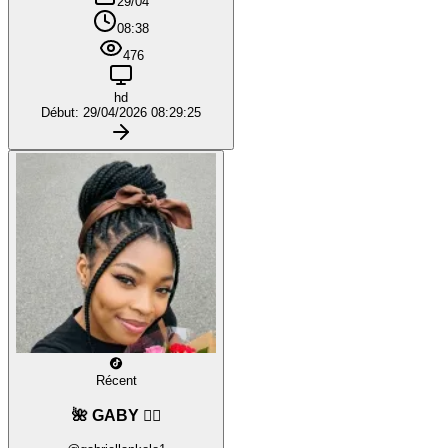
29/04
08:38
476
hd
Début: 29/04/2026 08:29:25
Récent
🌺 GABY ❤️‍🔥