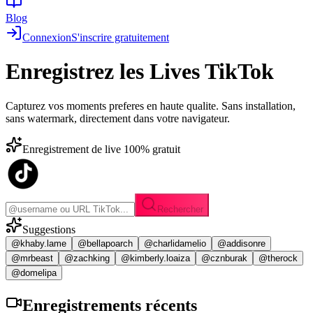
Blog
Connexion
S'inscrire gratuitement
Enregistrez les
Lives TikTok
Capturez vos moments preferes en haute qualite. Sans installation,
sans watermark, directement dans votre navigateur.
Enregistrement de live 100% gratuit
Rechercher
Suggestions
@khaby.lame
@bellapoarch
@charlidamelio
@addisonre
@mrbeast
@zachking
@kimberly.loaiza
@cznburak
@therock
@domelipa
Enregistrements
récents