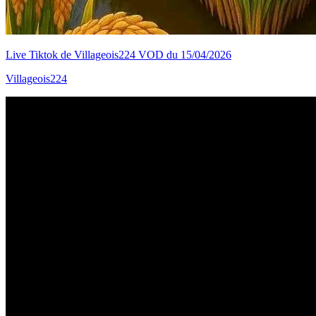
Live Tiktok de Villageois224 VOD du 15/04/2026
Villageois224