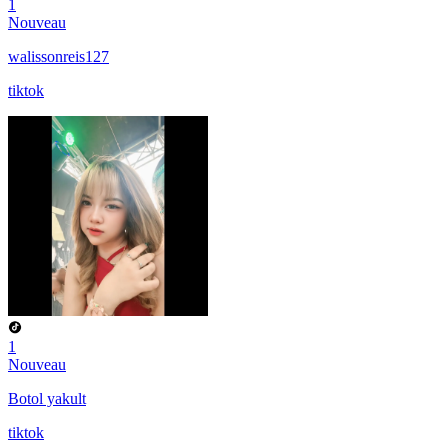
1
Nouveau
walissonreis127
tiktok
1
Nouveau
Botol yakult
tiktok