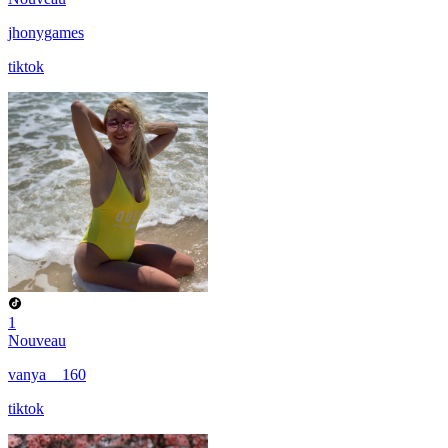
jhonygames
tiktok
1
Nouveau
vanya__160
tiktok