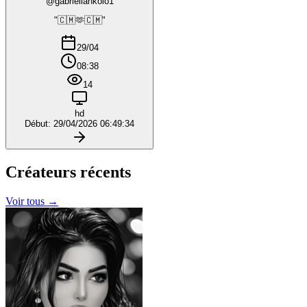
@gabriellankolo1
"🇨🇲🫶🇨🇲"
29/04
08:38
14
hd
Début: 29/04/2026 06:49:34
Créateurs
récents
Voir tous →