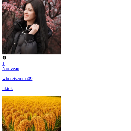
1
Nouveau
whereisemma09
tiktok