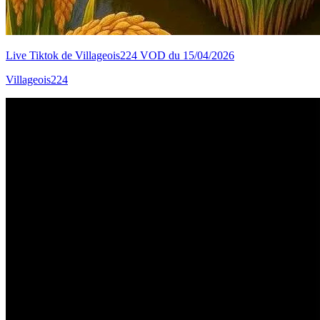
Live Tiktok de Villageois224 VOD du 15/04/2026
Villageois224