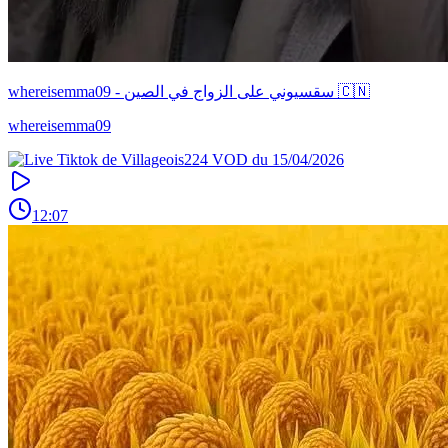
whereisemma09 - سقسيوني على الزواج في الصين 🇨🇳
whereisemma09
12:07