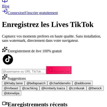
Blog
Connexion
S'inscrire gratuitement
Enregistrez les
Lives TikTok
Capturez vos moments preferes en haute qualite. Sans installation,
sans watermark, directement dans votre navigateur.
Enregistrement de live 100% gratuit
Rechercher
Suggestions
@khaby.lame
@bellapoarch
@charlidamelio
@addisonre
@mrbeast
@zachking
@kimberly.loaiza
@cznburak
@therock
@domelipa
Enregistrements
récents