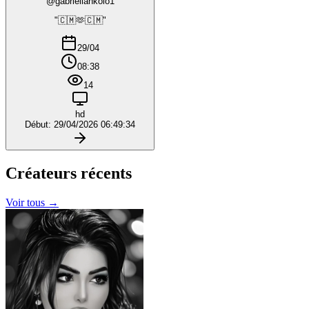
@gabriellankolo1
"🇨🇲🫶🇨🇲"
29/04
08:38
14
hd
Début: 29/04/2026 06:49:34
Créateurs
récents
Voir tous →