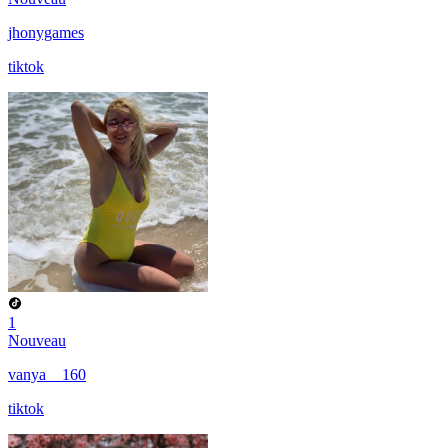
jhonygames
tiktok
1
Nouveau
vanya__160
tiktok