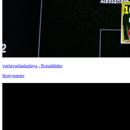
vuelavuelaalaplaya - Ronaldinho
jhonygames