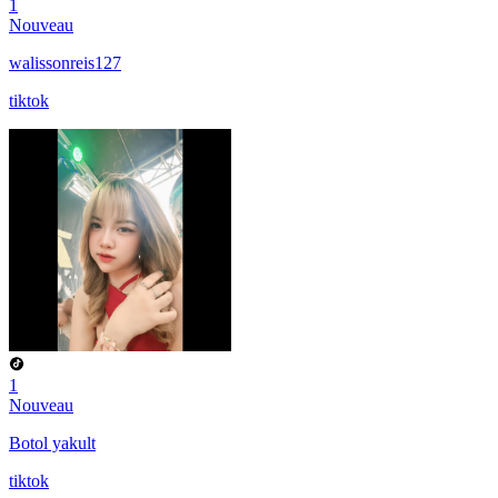
1
Nouveau
walissonreis127
tiktok
1
Nouveau
Botol yakult
tiktok