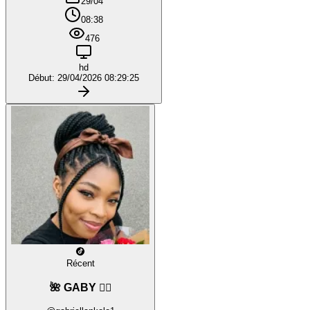
29/04
08:38
476
hd
Début: 29/04/2026 08:29:25
Récent
🌺 GABY ❤️‍🔥