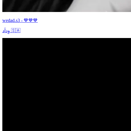
wedad.s3 - 💙💙💙
وِداَد 🇸🇦