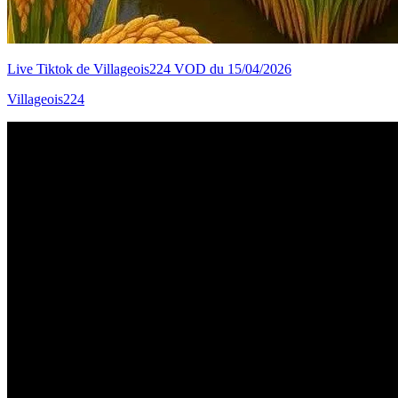
Live Tiktok de Villageois224 VOD du 15/04/2026
Villageois224