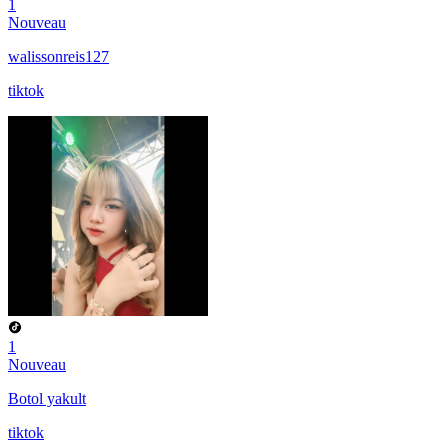
1
Nouveau
walissonreis127
tiktok
1
Nouveau
Botol yakult
tiktok