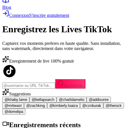
Blog
Connexion
S'inscrire gratuitement
Enregistrez les
Lives TikTok
Capturez vos moments preferes en haute qualite. Sans installation,
sans watermark, directement dans votre navigateur.
Enregistrement de live 100% gratuit
Rechercher
Suggestions
@khaby.lame
@bellapoarch
@charlidamelio
@addisonre
@mrbeast
@zachking
@kimberly.loaiza
@cznburak
@therock
@domelipa
Enregistrements
récents