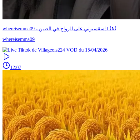
whereisemma09 - سقسيوني على الزواج في الصين 🇨🇳
whereisemma09
12:07