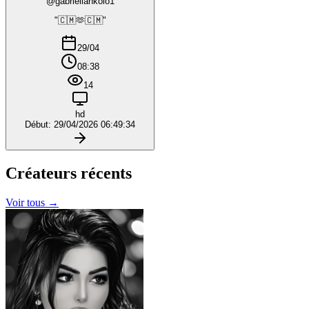
@gabriellankolo1
"🇨🇲🫶🇨🇲"
29/04
08:38
14
hd
Début: 29/04/2026 06:49:34
Créateurs
récents
Voir tous →