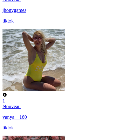
jhonygames
tiktok
1
Nouveau
vanya__160
tiktok