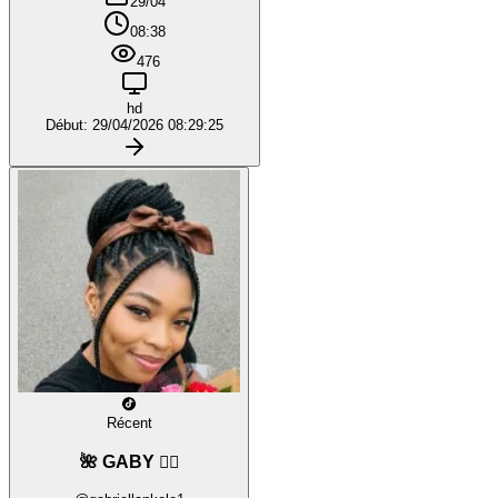
29/04
08:38
476
hd
Début: 29/04/2026 08:29:25
Récent
🌺 GABY ❤️‍🔥