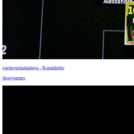
vuelavuelaalaplaya - Ronaldinho
jhonygames