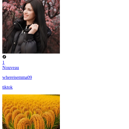
1
Nouveau
whereisemma09
tiktok