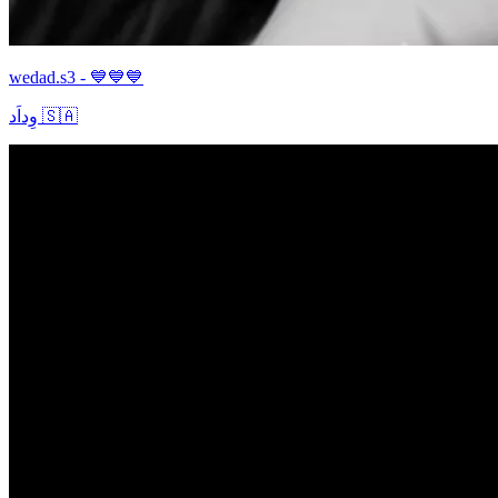
wedad.s3 - 💙💙💙
وِداَد 🇸🇦