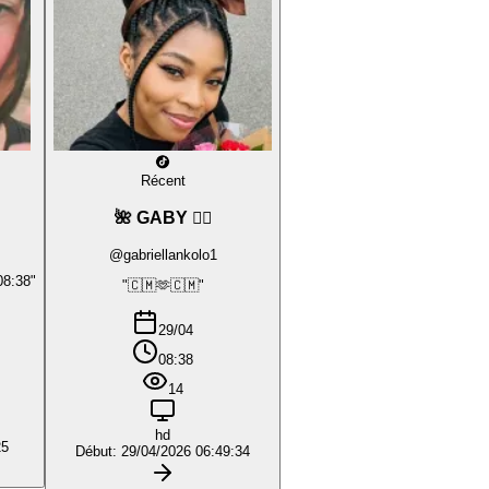
Récent
🌺 GABY ❤️‍🔥
@gabriellankolo1
08:38"
"🇨🇲🫶🇨🇲"
29/04
08:38
14
hd
25
Début: 29/04/2026 06:49:34