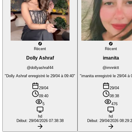
Récent
Récent
Dolly Ashraf
imanita
@dollyashraf44
@imnnktt
"Dolly Ashraf enregistré le 29/04 à 09:40"
"imanita enregistré le 29/04 à 
29/04
29/04
09:40
08:38
5
476
hd
hd
Début: 29/04/2026 07:38:38
Début: 29/04/2026 08:29: