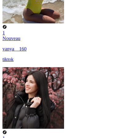
1
Nouveau
vanya__160
tiktok