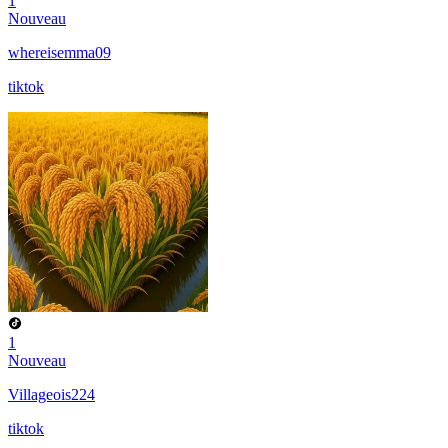
1
Nouveau
whereisemma09
tiktok
1
Nouveau
Villageois224
tiktok