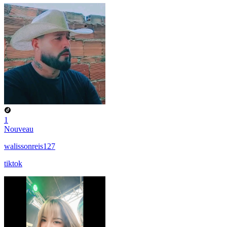
1
Nouveau
walissonreis127
tiktok