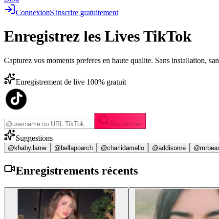
Connexion
S'inscrire gratuitement
Enregistrez les
Lives TikTok
Capturez vos moments preferes en haute qualite. Sans installation, sa
Enregistrement de live 100% gratuit
Rechercher
Suggestions
@khaby.lame
@bellapoarch
@charlidamelio
@addisonre
@mrbea
Enregistrements
récents