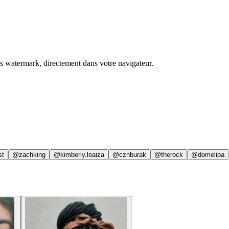
ns watermark, directement dans votre navigateur.
st
@zachking
@kimberly.loaiza
@cznburak
@therock
@domelipa