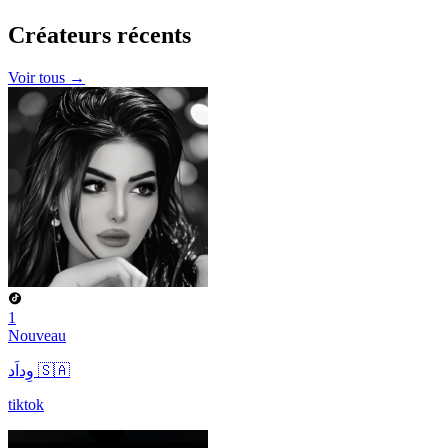
Créateurs
récents
Voir tous →
1
Nouveau
وِداَد 🇸🇦
tiktok