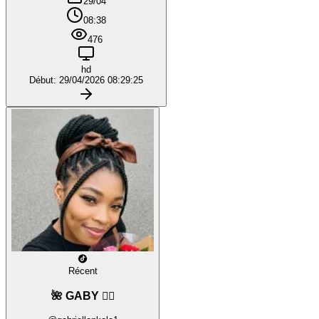
29/04
08:38
476
hd
Début: 29/04/2026 08:29:25
Récent
🌺 GABY ❤️‍🔥