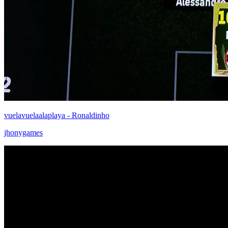
vuelavuelaalaplaya - Ronaldinho
jhonygames