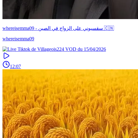
whereisemma09 - سقسيوني على الزواج في الصين 🇨🇳
whereisemma09
12:07