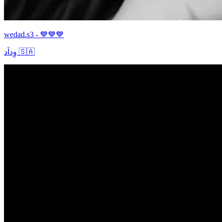
wedad.s3 - 💙💙💙
وِداَد 🇸🇦