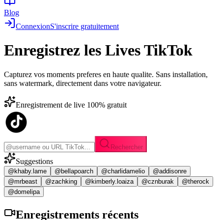
Blog
Connexion
S'inscrire gratuitement
Enregistrez les
Lives TikTok
Capturez vos moments preferes en haute qualite. Sans installation,
sans watermark, directement dans votre navigateur.
Enregistrement de live 100% gratuit
Rechercher
Suggestions
@khaby.lame
@bellapoarch
@charlidamelio
@addisonre
@mrbeast
@zachking
@kimberly.loaiza
@cznburak
@therock
@domelipa
Enregistrements
récents