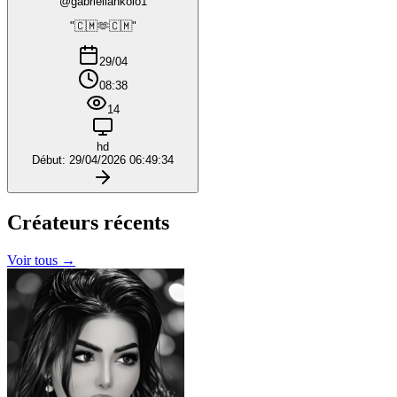
@gabriellankolo1
"🇨🇲🫶🇨🇲"
29/04
08:38
14
hd
Début: 29/04/2026 06:49:34
Créateurs
récents
Voir tous →