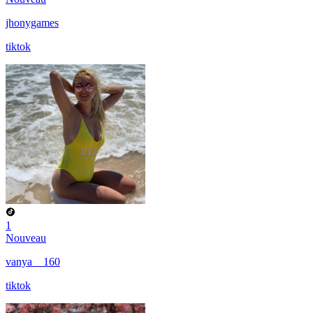
jhonygames
tiktok
1
Nouveau
vanya__160
tiktok