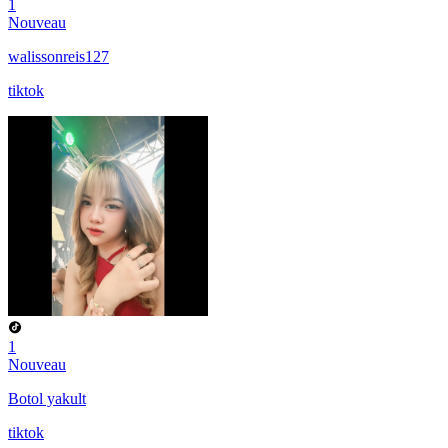
1
Nouveau
walissonreis127
tiktok
1
Nouveau
Botol yakult
tiktok