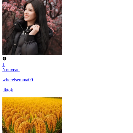
1
Nouveau
whereisemma09
tiktok