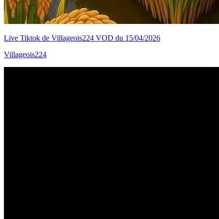
Live Tiktok de Villageois224 VOD du 15/04/2026
Villageois224