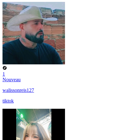
1
Nouveau
walissonreis127
tiktok