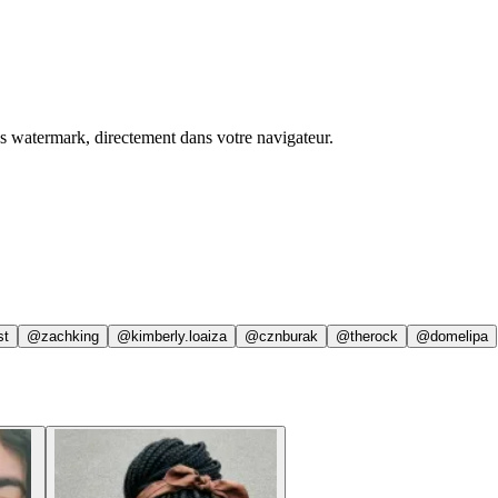
ns watermark, directement dans votre navigateur.
st
@zachking
@kimberly.loaiza
@cznburak
@therock
@domelipa