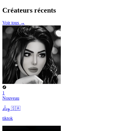
Créateurs
récents
Voir tous →
1
Nouveau
وِداَد 🇸🇦
tiktok