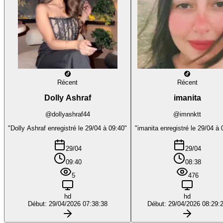
Récent
Récent
Dolly Ashraf
imanita
@dollyashraf44
@imnnktt
"Dolly Ashraf enregistré le 29/04 à 09:40"
"imanita enregistré le 29/04 à 
29/04
29/04
09:40
08:38
5
476
hd
hd
Début: 29/04/2026 07:38:38
Début: 29/04/2026 08:29: