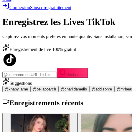
Connexion
S'inscrire gratuitement
Enregistrez les
Lives TikTok
Capturez vos moments preferes en haute qualite. Sans installation, sa
Enregistrement de live 100% gratuit
Rechercher
Suggestions
@khaby.lame
@bellapoarch
@charlidamelio
@addisonre
@mrbea
Enregistrements
récents