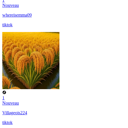
1
Nouveau
whereisemma09
tiktok
1
Nouveau
Villageois224
tiktok