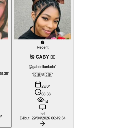
Récent
🌺 GABY ❤️‍🔥
@gabriellankolo1
08:38"
"🇨🇲🫶🇨🇲"
29/04
08:38
14
hd
25
Début: 29/04/2026 06:49:34