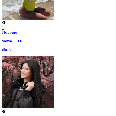
1
Nouveau
vanya__160
tiktok