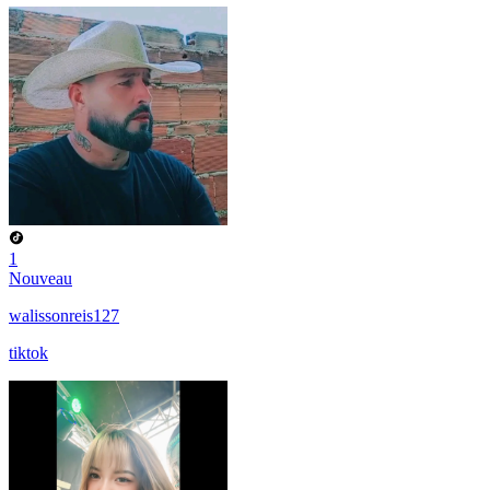
1
Nouveau
walissonreis127
tiktok