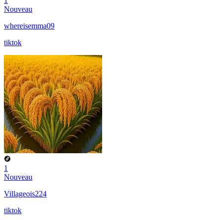
1
Nouveau
whereisemma09
tiktok
1
Nouveau
Villageois224
tiktok