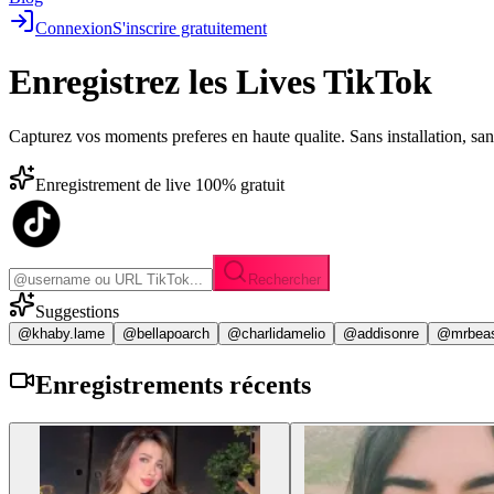
Connexion
S'inscrire gratuitement
Enregistrez les
Lives TikTok
Capturez vos moments preferes en haute qualite. Sans installation, sa
Enregistrement de live 100% gratuit
Rechercher
Suggestions
@khaby.lame
@bellapoarch
@charlidamelio
@addisonre
@mrbea
Enregistrements
récents