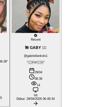
Récent
🌺 GABY ❤️‍🔥
@gabriellankolo1
08:38"
"🇨🇲🫶🇨🇲"
29/04
08:38
14
hd
25
Début: 29/04/2026 06:49:34