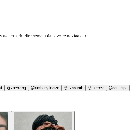
ns watermark, directement dans votre navigateur.
st
@zachking
@kimberly.loaiza
@cznburak
@therock
@domelipa