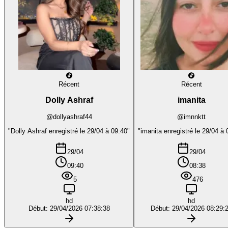
Récent
Récent
Dolly Ashraf
imanita
@dollyashraf44
@imnnktt
"Dolly Ashraf enregistré le 29/04 à 09:40"
"imanita enregistré le 29/04 à 
29/04
29/04
09:40
08:38
5
476
hd
hd
Début: 29/04/2026 07:38:38
Début: 29/04/2026 08:29: