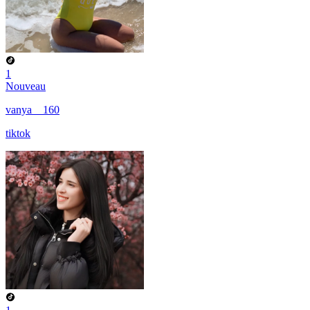
1
Nouveau
vanya__160
tiktok