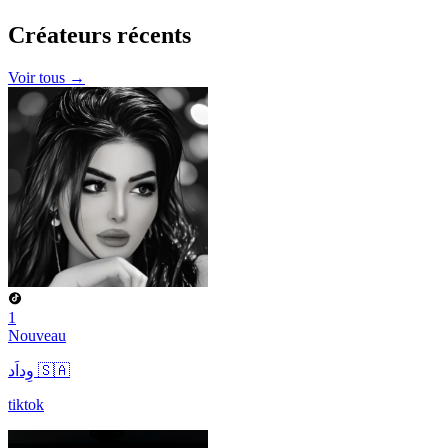
Créateurs
récents
Voir tous →
1
Nouveau
وِداَد 🇸🇦
tiktok