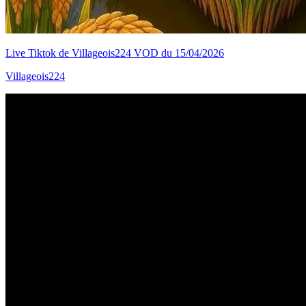
Live Tiktok de Villageois224 VOD du 15/04/2026
Villageois224