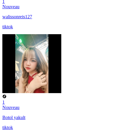
1
Nouveau
walissonreis127
tiktok
1
Nouveau
Botol yakult
tiktok