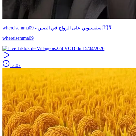
whereisemma09 - سقسيوني على الزواج في الصين 🇨🇳
whereisemma09
12:07