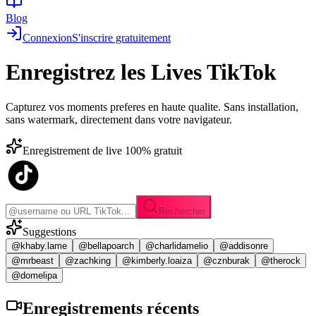
Blog
Connexion
S'inscrire gratuitement
Enregistrez les
Lives TikTok
Capturez vos moments preferes en haute qualite. Sans installation,
sans watermark, directement dans votre navigateur.
Enregistrement de live 100% gratuit
Rechercher
Suggestions
@khaby.lame
@bellapoarch
@charlidamelio
@addisonre
@mrbeast
@zachking
@kimberly.loaiza
@cznburak
@therock
@domelipa
Enregistrements
récents