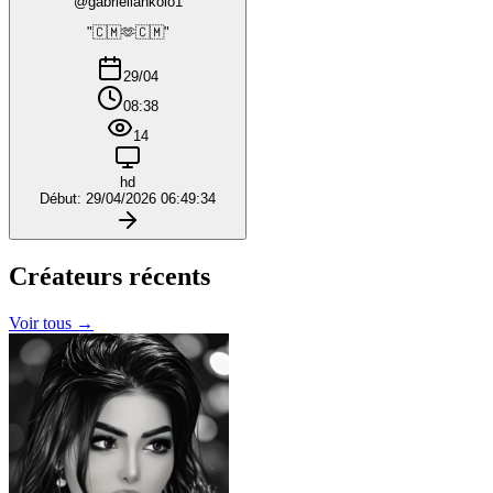
@gabriellankolo1
"🇨🇲🫶🇨🇲"
29/04
08:38
14
hd
Début: 29/04/2026 06:49:34
Créateurs
récents
Voir tous →