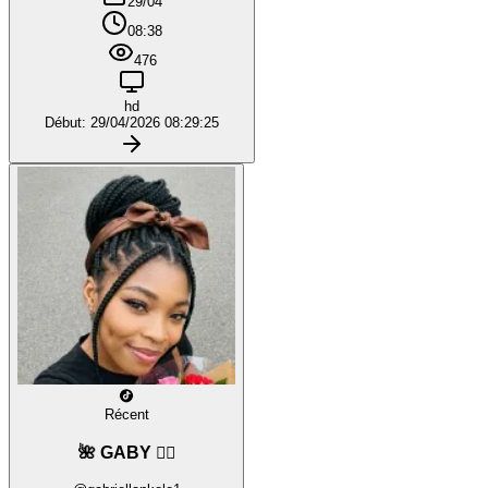
29/04
08:38
476
hd
Début: 29/04/2026 08:29:25
Récent
🌺 GABY ❤️‍🔥