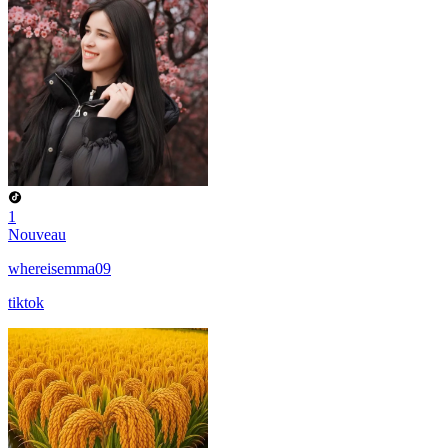
1
Nouveau
whereisemma09
tiktok