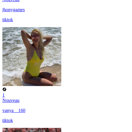
jhonygames
tiktok
1
Nouveau
vanya__160
tiktok