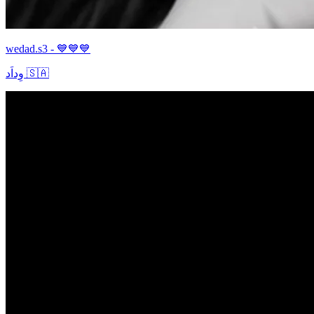
wedad.s3 - 💙💙💙
وِداَد 🇸🇦