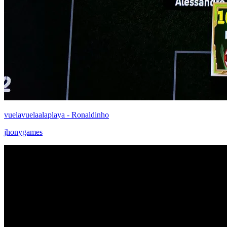
vuelavuelaalaplaya - Ronaldinho
jhonygames