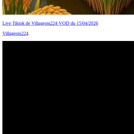
Live Tiktok de Villageois224 VOD du 15/04/2026
Villageois224