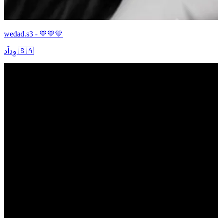
wedad.s3 - 💙💙💙
وِداَد 🇸🇦