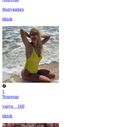
jhonygames
tiktok
1
Nouveau
vanya__160
tiktok