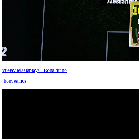
vuelavuelaalaplaya - Ronaldinho
jhonygames