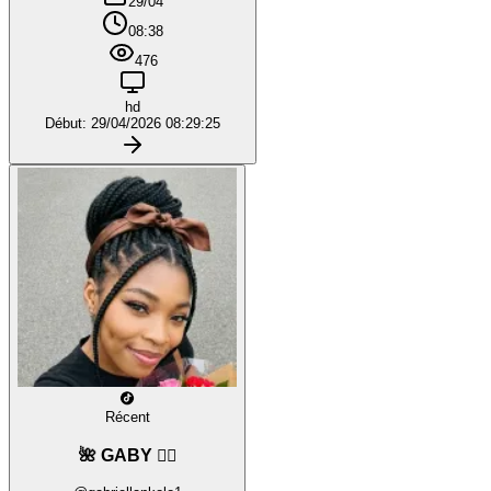
29/04
08:38
476
hd
Début: 29/04/2026 08:29:25
Récent
🌺 GABY ❤️‍🔥