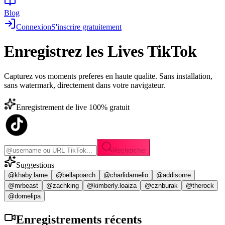
Blog
Connexion
S'inscrire gratuitement
Enregistrez les
Lives TikTok
Capturez vos moments preferes en haute qualite. Sans installation,
sans watermark, directement dans votre navigateur.
Enregistrement de live 100% gratuit
Rechercher
Suggestions
@khaby.lame
@bellapoarch
@charlidamelio
@addisonre
@mrbeast
@zachking
@kimberly.loaiza
@cznburak
@therock
@domelipa
Enregistrements
récents