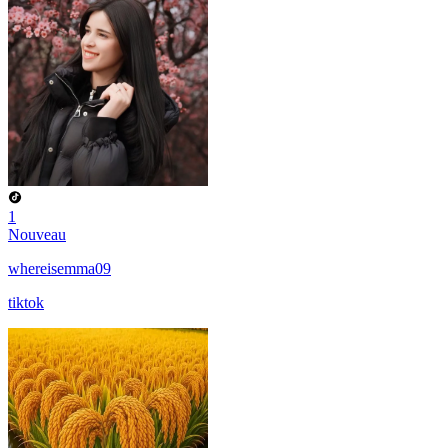
1
Nouveau
whereisemma09
tiktok