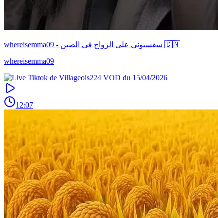
whereisemma09 - سقسيوني على الزواج في الصين 🇨🇳
whereisemma09
12:07