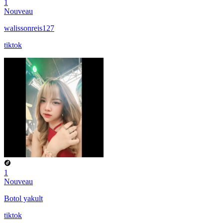
1
Nouveau
walissonreis127
tiktok
1
Nouveau
Botol yakult
tiktok