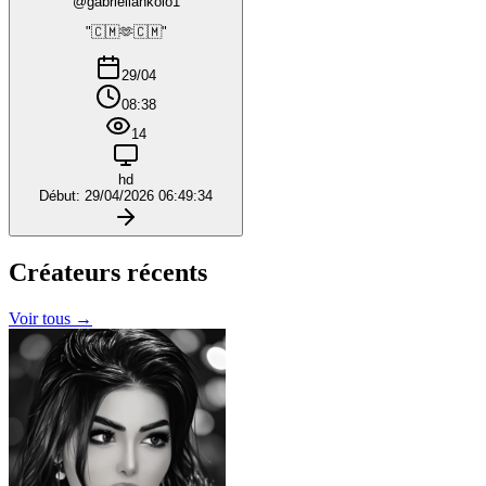
@gabriellankolo1
"🇨🇲🫶🇨🇲"
29/04
08:38
14
hd
Début: 29/04/2026 06:49:34
Créateurs
récents
Voir tous →