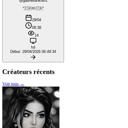
@gabriellankolo1
"🇨🇲🫶🇨🇲"
29/04
08:38
14
hd
Début: 29/04/2026 06:49:34
Créateurs
récents
Voir tous →