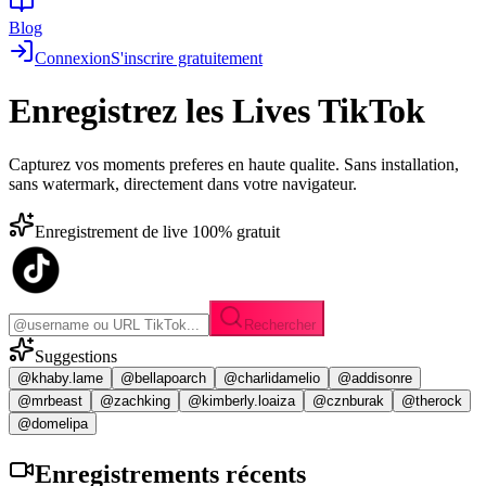
Blog
Connexion
S'inscrire gratuitement
Enregistrez les
Lives TikTok
Capturez vos moments preferes en haute qualite. Sans installation,
sans watermark, directement dans votre navigateur.
Enregistrement de live 100% gratuit
Rechercher
Suggestions
@khaby.lame
@bellapoarch
@charlidamelio
@addisonre
@mrbeast
@zachking
@kimberly.loaiza
@cznburak
@therock
@domelipa
Enregistrements
récents