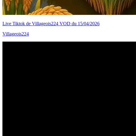
Live Tiktok de Villageois224 VOD du 15/04/2026
Villageois224