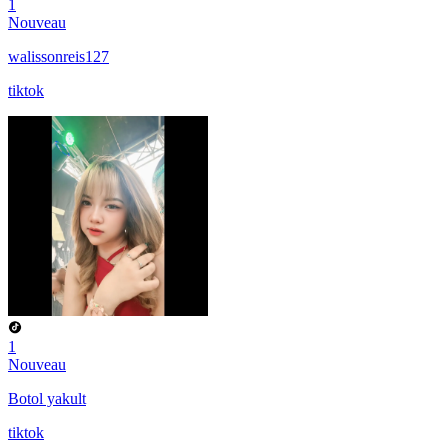
1
Nouveau
walissonreis127
tiktok
1
Nouveau
Botol yakult
tiktok