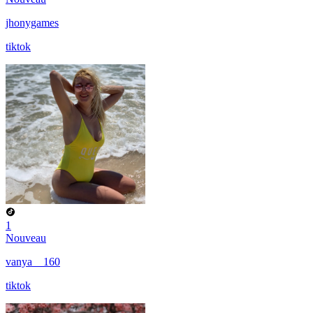
jhonygames
tiktok
1
Nouveau
vanya__160
tiktok