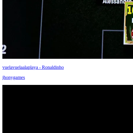
vuelavuelaalaplaya - Ronaldinho
jhonygames