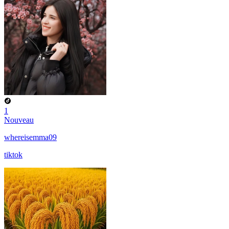
1
Nouveau
whereisemma09
tiktok