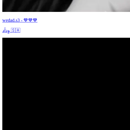
wedad.s3 - 💙💙💙
وِداَد 🇸🇦