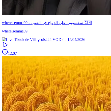
whereisemma09 - سقسيوني على الزواج في الصين 🇨🇳
whereisemma09
12:07