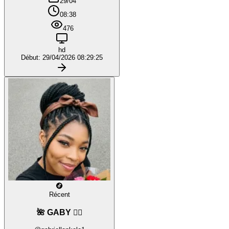
29/04
08:38
476
hd
Début: 29/04/2026 08:29:25
Récent
🌺 GABY ❤️‍🔥