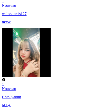
1
Nouveau
walissonreis127
tiktok
1
Nouveau
Botol yakult
tiktok