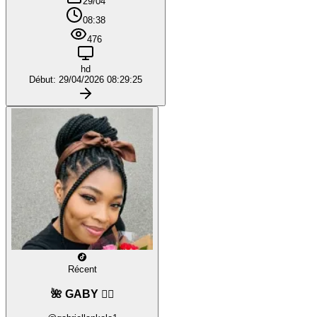
29/04
08:38
476
hd
Début: 29/04/2026 08:29:25
Récent
🌺 GABY ❤️‍🔥