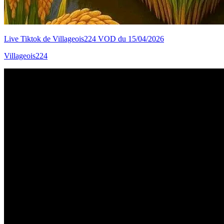
Live Tiktok de Villageois224 VOD du 15/04/2026
Villageois224