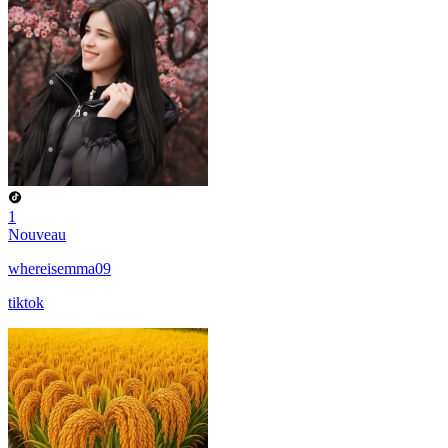
1
Nouveau
whereisemma09
tiktok