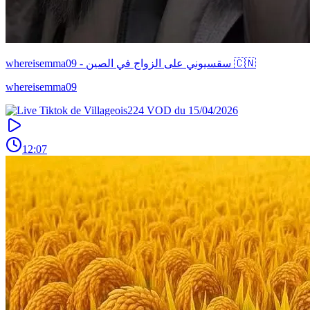
whereisemma09 - سقسيوني على الزواج في الصين 🇨🇳
whereisemma09
12:07