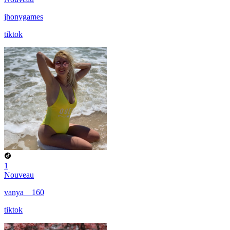
jhonygames
tiktok
1
Nouveau
vanya__160
tiktok