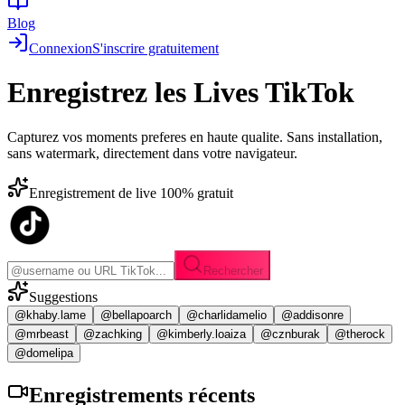
Blog
Connexion
S'inscrire gratuitement
Enregistrez les
Lives TikTok
Capturez vos moments preferes en haute qualite. Sans installation,
sans watermark, directement dans votre navigateur.
Enregistrement de live 100% gratuit
Rechercher
Suggestions
@khaby.lame
@bellapoarch
@charlidamelio
@addisonre
@mrbeast
@zachking
@kimberly.loaiza
@cznburak
@therock
@domelipa
Enregistrements
récents