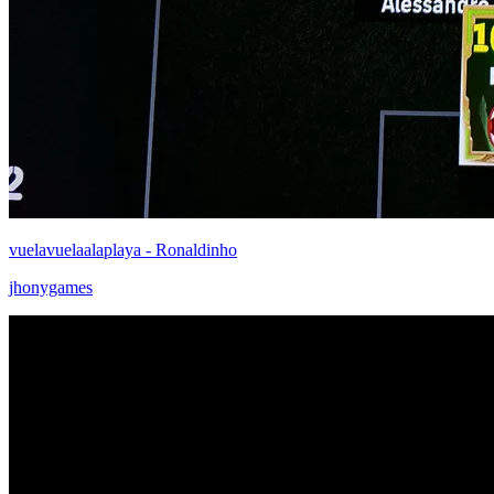
vuelavuelaalaplaya - Ronaldinho
jhonygames