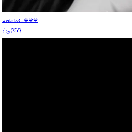
wedad.s3 - 💙💙💙
وِداَد 🇸🇦