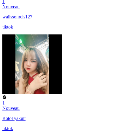
1
Nouveau
walissonreis127
tiktok
1
Nouveau
Botol yakult
tiktok