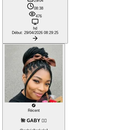
29/04
08:38
476
hd
Début: 29/04/2026 08:29:25
Récent
🌺 GABY ❤️‍🔥