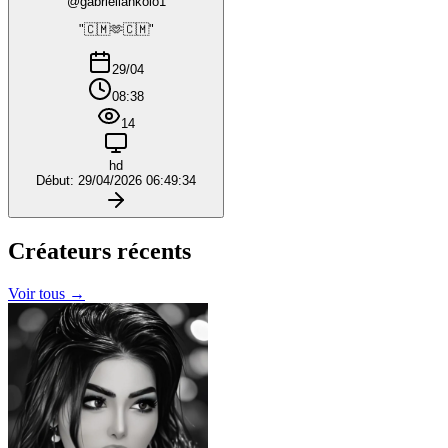
@gabriellankolo1
"🇨🇲🫶🇨🇲"
29/04
08:38
14
hd
Début: 29/04/2026 06:49:34
Créateurs
récents
Voir tous →