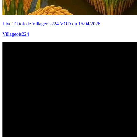
Live Tiktok de Villageois224 VOD du 15/04/2026
Villageois224