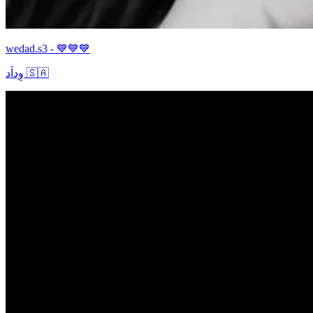
wedad.s3 - 💙💙💙
وِداَد 🇸🇦