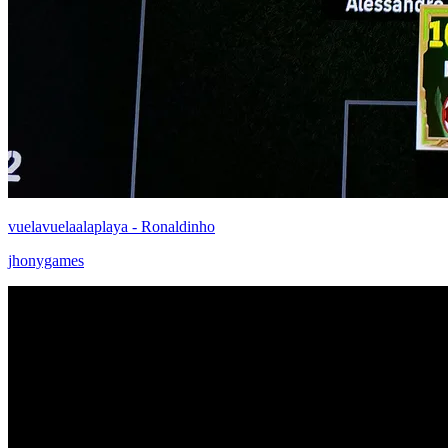
vuelavuelaalaplaya - Ronaldinho
jhonygames