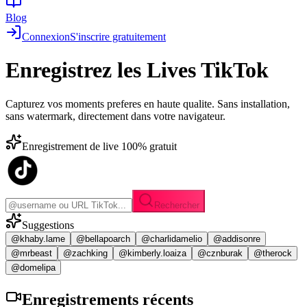
Blog
Connexion
S'inscrire gratuitement
Enregistrez les
Lives TikTok
Capturez vos moments preferes en haute qualite. Sans installation,
sans watermark, directement dans votre navigateur.
Enregistrement de live 100% gratuit
Rechercher
Suggestions
@khaby.lame
@bellapoarch
@charlidamelio
@addisonre
@mrbeast
@zachking
@kimberly.loaiza
@cznburak
@therock
@domelipa
Enregistrements
récents