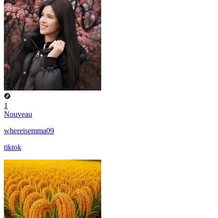
1
Nouveau
whereisemma09
tiktok