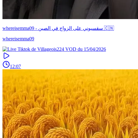
whereisemma09 - سقسيوني على الزواج في الصين 🇨🇳
whereisemma09
12:07