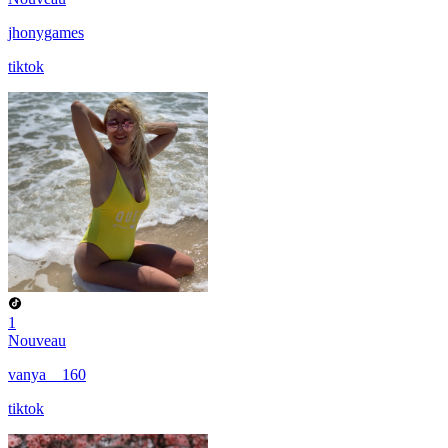
jhonygames
tiktok
1
Nouveau
vanya__160
tiktok