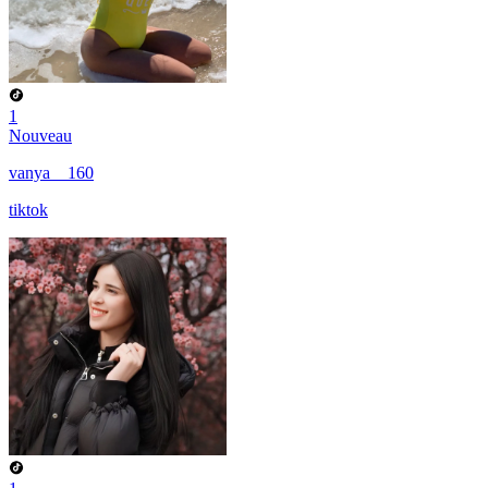
1
Nouveau
vanya__160
tiktok