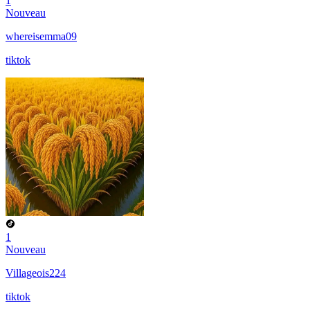
1
Nouveau
whereisemma09
tiktok
1
Nouveau
Villageois224
tiktok