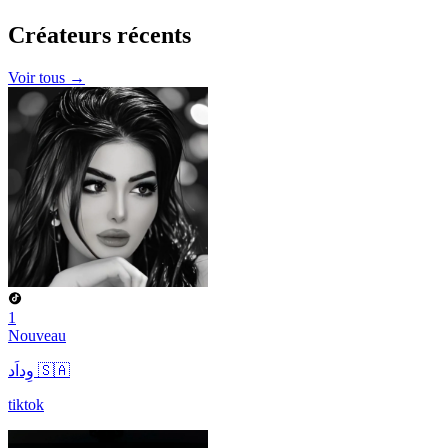
Créateurs
récents
Voir tous →
1
Nouveau
وِداَد 🇸🇦
tiktok