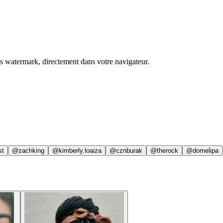
ns watermark, directement dans votre navigateur.
st
@zachking
@kimberly.loaiza
@cznburak
@therock
@domelipa