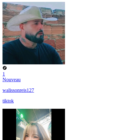
1
Nouveau
walissonreis127
tiktok