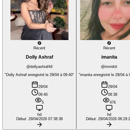
Récent
Récent
Dolly Ashraf
imanita
@dollyashraf44
@imnnktt
"Dolly Ashraf enregistré le 29/04 à 09:40"
"imanita enregistré le 29/04 à 
29/04
29/04
09:40
08:38
5
476
hd
hd
Début: 29/04/2026 07:38:38
Début: 29/04/2026 08:29: