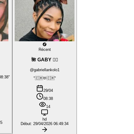
Récent
🌺 GABY ❤️‍🔥
@gabriellankolo1
08:38"
"🇨🇲🫶🇨🇲"
29/04
08:38
14
hd
25
Début: 29/04/2026 06:49:34