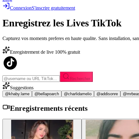
Connexion
S'inscrire gratuitement
Enregistrez les
Lives TikTok
Capturez vos moments preferes en haute qualite. Sans installation, sa
Enregistrement de live 100% gratuit
Rechercher
Suggestions
@khaby.lame
@bellapoarch
@charlidamelio
@addisonre
@mrbea
Enregistrements
récents