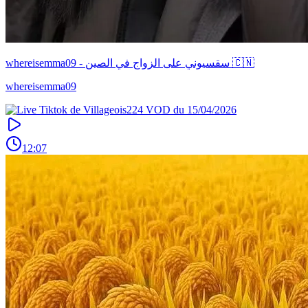
whereisemma09 - سقسيوني على الزواج في الصين 🇨🇳
whereisemma09
12:07