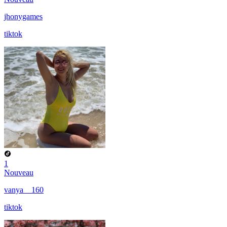
jhonygames
tiktok
1
Nouveau
vanya__160
tiktok