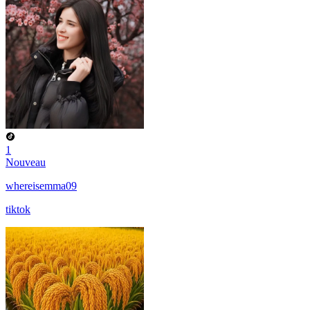
1
Nouveau
whereisemma09
tiktok