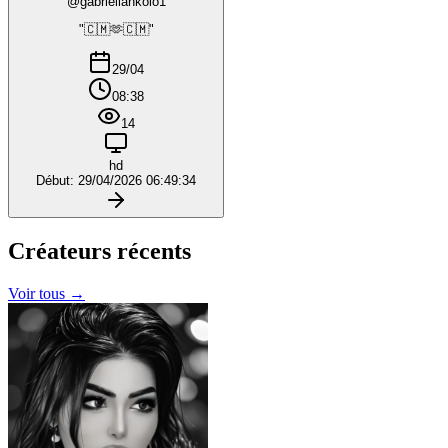
@gabriellankolo1
"🇨🇲🫶🇨🇲"
29/04
08:38
14
hd
Début: 29/04/2026 06:49:34
Créateurs
récents
Voir tous →