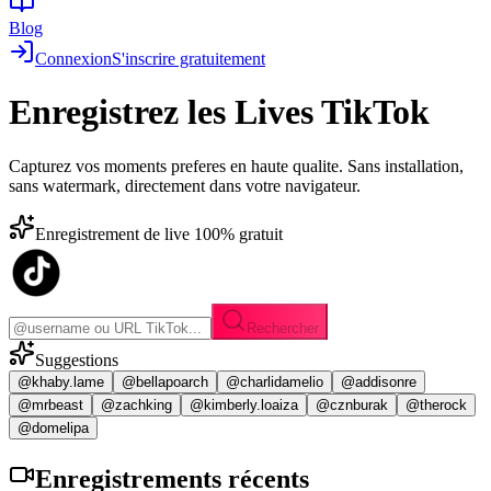
Blog
Connexion
S'inscrire gratuitement
Enregistrez les
Lives TikTok
Capturez vos moments preferes en haute qualite. Sans installation,
sans watermark, directement dans votre navigateur.
Enregistrement de live 100% gratuit
Rechercher
Suggestions
@khaby.lame
@bellapoarch
@charlidamelio
@addisonre
@mrbeast
@zachking
@kimberly.loaiza
@cznburak
@therock
@domelipa
Enregistrements
récents