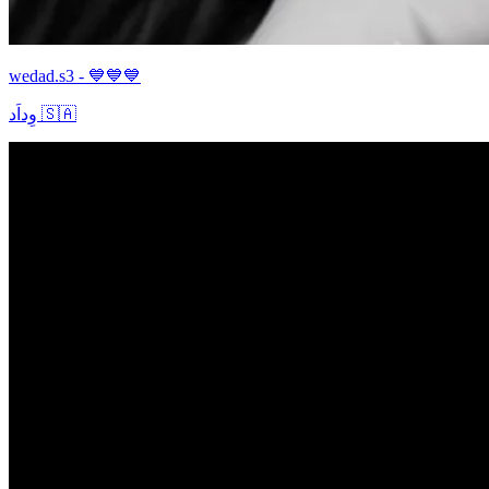
wedad.s3 - 💙💙💙
وِداَد 🇸🇦