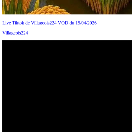
Live Tiktok de Villageois224 VOD du 15/04/2026
Villageois224