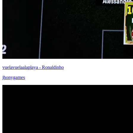
vuelavuelaalaplaya - Ronaldinho
jhonygames