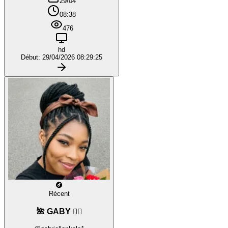
29/04
08:38
476
hd
Début: 29/04/2026 08:29:25
Récent
🌺 GABY ❤️‍🔥