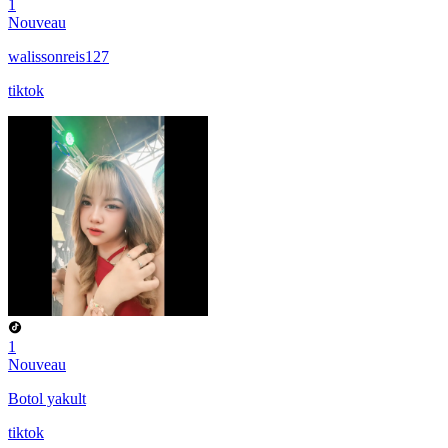
1
Nouveau
walissonreis127
tiktok
1
Nouveau
Botol yakult
tiktok