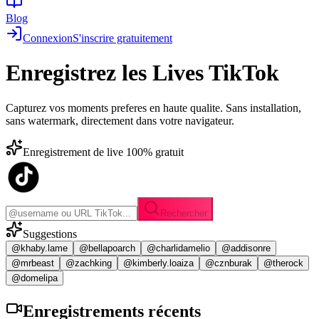
Blog
Connexion
S'inscrire gratuitement
Enregistrez les
Lives TikTok
Capturez vos moments preferes en haute qualite. Sans installation,
sans watermark, directement dans votre navigateur.
Enregistrement de live 100% gratuit
Rechercher
Suggestions
@khaby.lame
@bellapoarch
@charlidamelio
@addisonre
@mrbeast
@zachking
@kimberly.loaiza
@cznburak
@therock
@domelipa
Enregistrements
récents