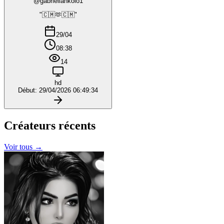
@gabriellankolo1
"🇨🇲🫶🇨🇲"
29/04
08:38
14
hd
Début: 29/04/2026 06:49:34
Créateurs
récents
Voir tous →