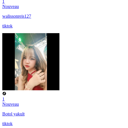
1
Nouveau
walissonreis127
tiktok
1
Nouveau
Botol yakult
tiktok