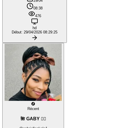
29/04
08:38
476
hd
Début: 29/04/2026 08:29:25
Récent
🌺 GABY ❤️‍🔥