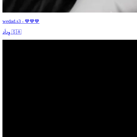
wedad.s3 - 💙💙💙
وِداَد 🇸🇦