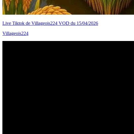
Live Tiktok de Villageois224 VOD du 15/04/2026
Villageois224