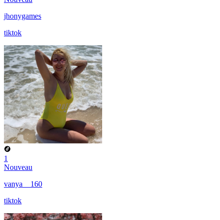
jhonygames
tiktok
1
Nouveau
vanya__160
tiktok