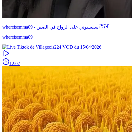
whereisemma09 - سقسيوني على الزواج في الصين 🇨🇳
whereisemma09
12:07