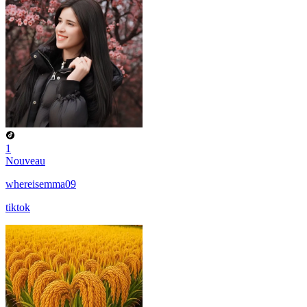
1
Nouveau
whereisemma09
tiktok