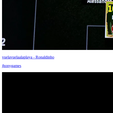
vuelavuelaalaplaya - Ronaldinho
jhonygames