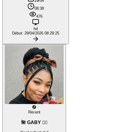
29/04
08:38
476
hd
Début: 29/04/2026 08:29:25
Récent
🌺 GABY ❤️‍🔥