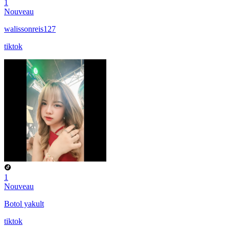
1
Nouveau
walissonreis127
tiktok
1
Nouveau
Botol yakult
tiktok