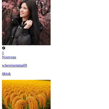
1
Nouveau
whereisemma09
tiktok