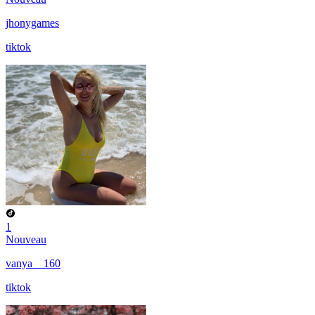
jhonygames
tiktok
1
Nouveau
vanya__160
tiktok