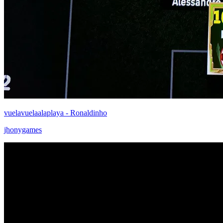
vuelavuelaalaplaya - Ronaldinho
jhonygames