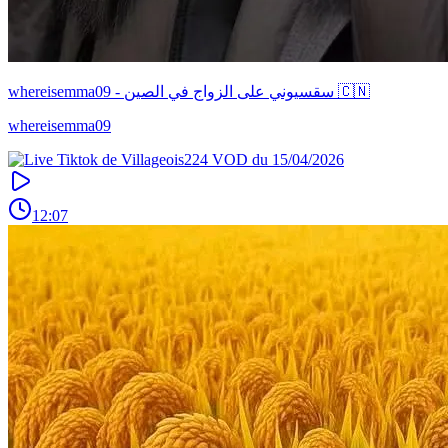
whereisemma09 - سقسيوني على الزواج في الصين 🇨🇳
whereisemma09
12:07