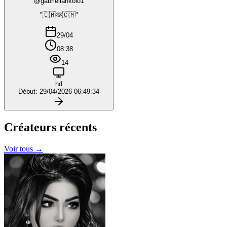
@gabriellankolo1
"🇨🇲🫶🇨🇲"
29/04
08:38
14
hd
Début: 29/04/2026 06:49:34
Créateurs
récents
Voir tous →