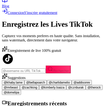
Blog
Connexion
S'inscrire gratuitement
Enregistrez les
Lives TikTok
Capturez vos moments preferes en haute qualite. Sans installation,
sans watermark, directement dans votre navigateur.
Enregistrement de live 100% gratuit
Rechercher
Suggestions
@khaby.lame
@bellapoarch
@charlidamelio
@addisonre
@mrbeast
@zachking
@kimberly.loaiza
@cznburak
@therock
@domelipa
Enregistrements
récents