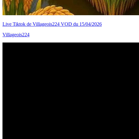
Live Tiktok de Villageois224 VOD du 15/04/2026
Villageois224