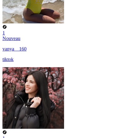
1
Nouveau
vanya__160
tiktok