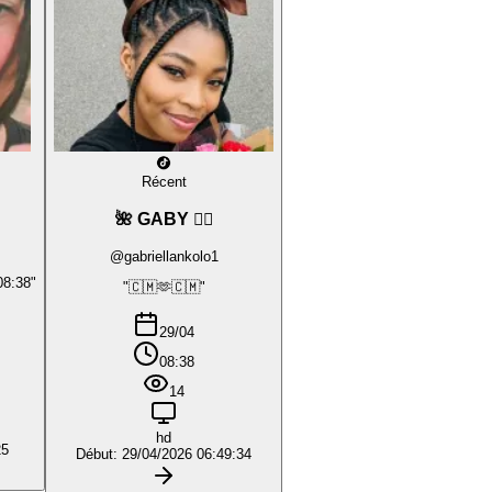
Récent
🌺 GABY ❤️‍🔥
@gabriellankolo1
08:38"
"🇨🇲🫶🇨🇲"
29/04
08:38
14
hd
25
Début: 29/04/2026 06:49:34