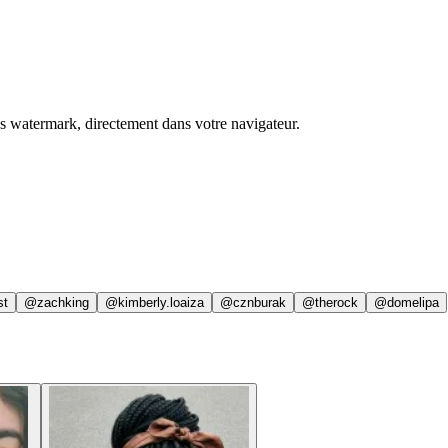
ns watermark, directement dans votre navigateur.
st
@zachking
@kimberly.loaiza
@cznburak
@therock
@domelipa