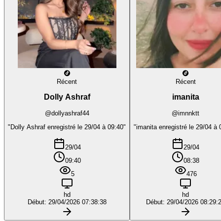
Récent
Récent
Dolly Ashraf
imanita
@dollyashraf44
@imnnktt
"Dolly Ashraf enregistré le 29/04 à 09:40"
"imanita enregistré le 29/04 à 
29/04
29/04
09:40
08:38
5
476
hd
hd
Début: 29/04/2026 07:38:38
Début: 29/04/2026 08:29: