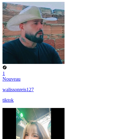
1
Nouveau
walissonreis127
tiktok