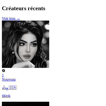
Créateurs
récents
Voir tous →
1
Nouveau
وِداَد 🇸🇦
tiktok