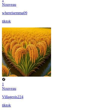
1
Nouveau
whereisemma09
tiktok
1
Nouveau
Villageois224
tiktok