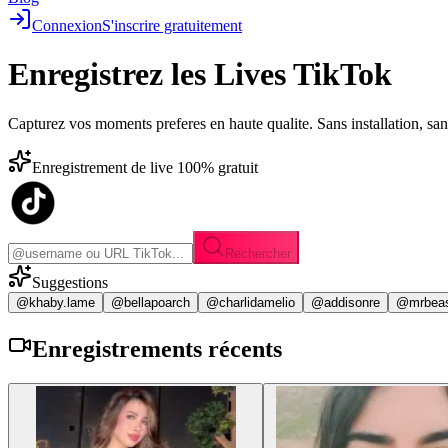
Connexion
S'inscrire gratuitement
Enregistrez les
Lives TikTok
Capturez vos moments preferes en haute qualite. Sans installation, sa
Enregistrement de live 100% gratuit
Rechercher
Suggestions
@khaby.lame
@bellapoarch
@charlidamelio
@addisonre
@mrbea
Enregistrements
récents