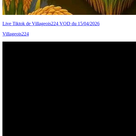
Live Tiktok de Villageois224 VOD du 15/04/2026
Villageois224