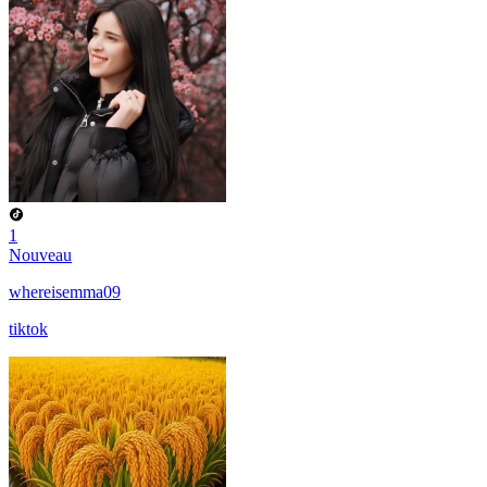
1
Nouveau
whereisemma09
tiktok