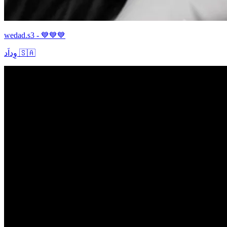
wedad.s3 - 💙💙💙
وِداَد 🇸🇦