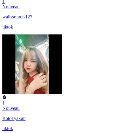
1
Nouveau
walissonreis127
tiktok
1
Nouveau
Botol yakult
tiktok