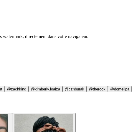
ns watermark, directement dans votre navigateur.
st
@zachking
@kimberly.loaiza
@cznburak
@therock
@domelipa