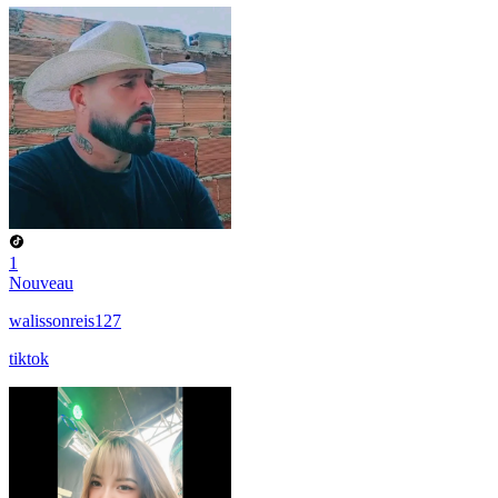
1
Nouveau
walissonreis127
tiktok