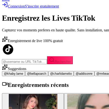
Connexion
S'inscrire gratuitement
Enregistrez les
Lives TikTok
Capturez vos moments preferes en haute qualite. Sans installation, sa
Enregistrement de live 100% gratuit
Rechercher
Suggestions
@khaby.lame
@bellapoarch
@charlidamelio
@addisonre
@mrbea
Enregistrements
récents