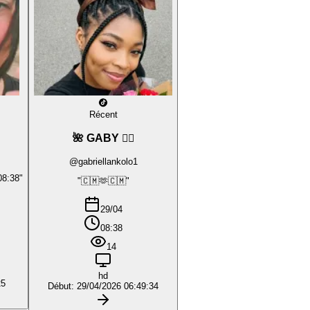
Récent
🌺 GABY ❤️‍🔥
@gabriellankolo1
08:38"
"🇨🇲🫶🇨🇲"
29/04
08:38
14
hd
25
Début: 29/04/2026 06:49:34