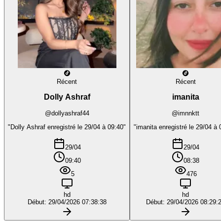
Récent
Récent
Dolly Ashraf
imanita
@dollyashraf44
@imnnktt
"Dolly Ashraf enregistré le 29/04 à 09:40"
"imanita enregistré le 29/04 à 
29/04
29/04
09:40
08:38
5
476
hd
hd
Début: 29/04/2026 07:38:38
Début: 29/04/2026 08:29: