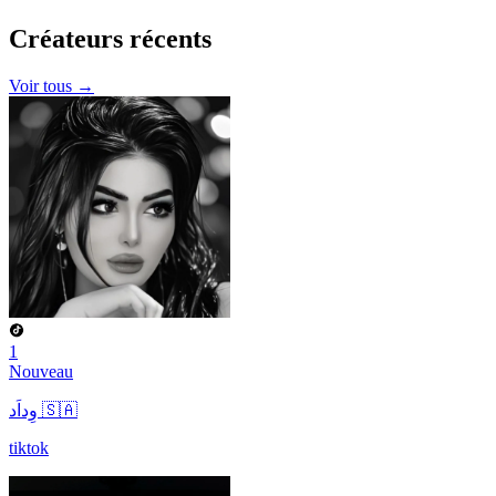
Créateurs
récents
Voir tous →
1
Nouveau
وِداَد 🇸🇦
tiktok