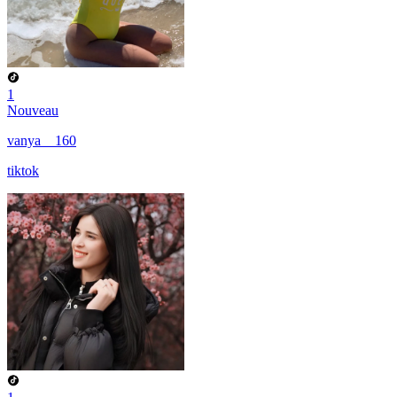
1
Nouveau
vanya__160
tiktok