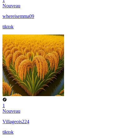
1
Nouveau
whereisemma09
tiktok
1
Nouveau
Villageois224
tiktok