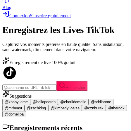
Blog
Connexion
S'inscrire gratuitement
Enregistrez les
Lives TikTok
Capturez vos moments preferes en haute qualite. Sans installation,
sans watermark, directement dans votre navigateur.
Enregistrement de live 100% gratuit
Rechercher
Suggestions
@khaby.lame
@bellapoarch
@charlidamelio
@addisonre
@mrbeast
@zachking
@kimberly.loaiza
@cznburak
@therock
@domelipa
Enregistrements
récents