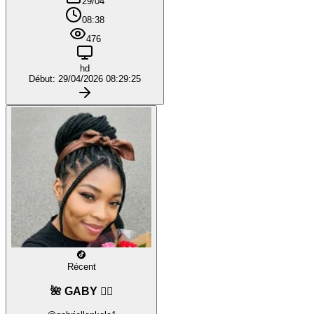
29/04
08:38
476
hd
Début: 29/04/2026 08:29:25
Récent
🌺 GABY ❤️‍🔥