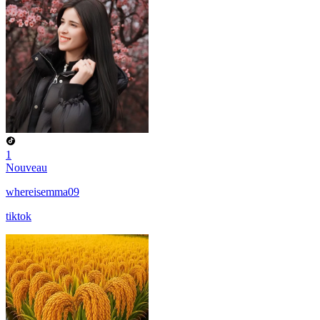
1
Nouveau
whereisemma09
tiktok