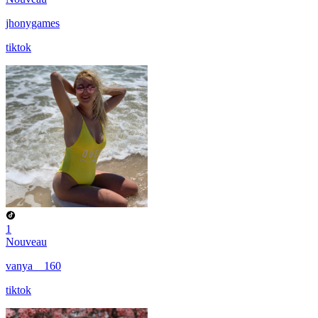
jhonygames
tiktok
1
Nouveau
vanya__160
tiktok