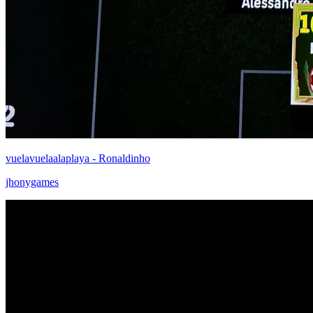
vuelavuelaalaplaya - Ronaldinho
jhonygames