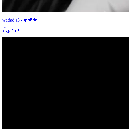
wedad.s3 - 💙💙💙
وِداَد 🇸🇦