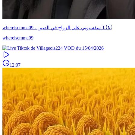
whereisemma09 - سقسيوني على الزواج في الصين 🇨🇳
whereisemma09
12:07