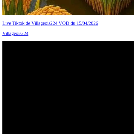
Live Tiktok de Villageois224 VOD du 15/04/2026
Villageois224