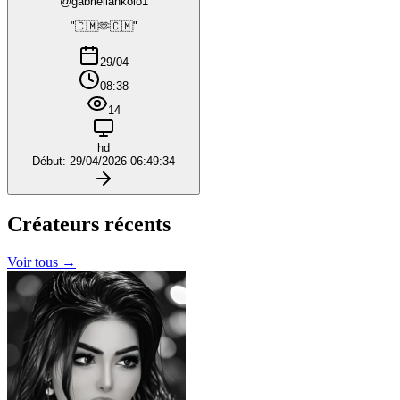
@gabriellankolo1
"🇨🇲🫶🇨🇲"
29/04
08:38
14
hd
Début: 29/04/2026 06:49:34
Créateurs
récents
Voir tous →