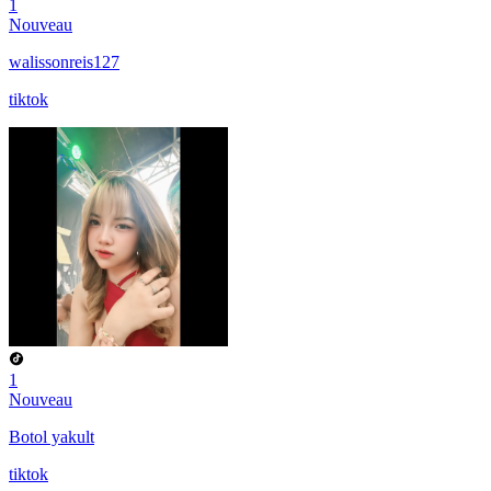
1
Nouveau
walissonreis127
tiktok
1
Nouveau
Botol yakult
tiktok