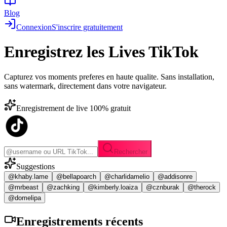
Blog
Connexion
S'inscrire gratuitement
Enregistrez les
Lives TikTok
Capturez vos moments preferes en haute qualite. Sans installation,
sans watermark, directement dans votre navigateur.
Enregistrement de live 100% gratuit
Rechercher
Suggestions
@khaby.lame
@bellapoarch
@charlidamelio
@addisonre
@mrbeast
@zachking
@kimberly.loaiza
@cznburak
@therock
@domelipa
Enregistrements
récents