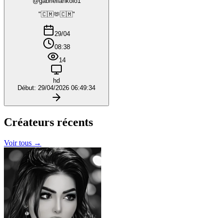
@gabriellankolo1
"🇨🇲🫶🇨🇲"
29/04
08:38
14
hd
Début: 29/04/2026 06:49:34
Créateurs
récents
Voir tous →