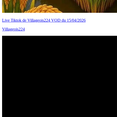
Live Tiktok de Villageois224 VOD du 15/04/2026
Villageois224