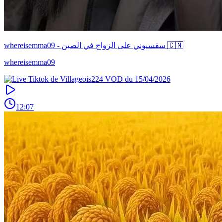
whereisemma09 - سقسيوني على الزواج في الصين 🇨🇳
whereisemma09
12:07