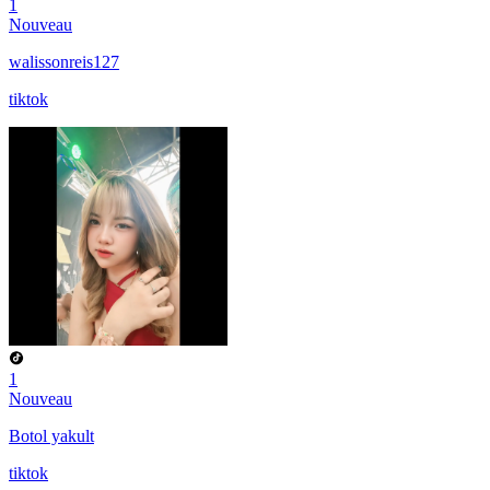
1
Nouveau
walissonreis127
tiktok
1
Nouveau
Botol yakult
tiktok