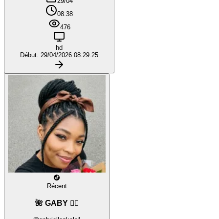
29/04
08:38
476
hd
Début: 29/04/2026 08:29:25
Récent
🌺 GABY ❤️‍🔥