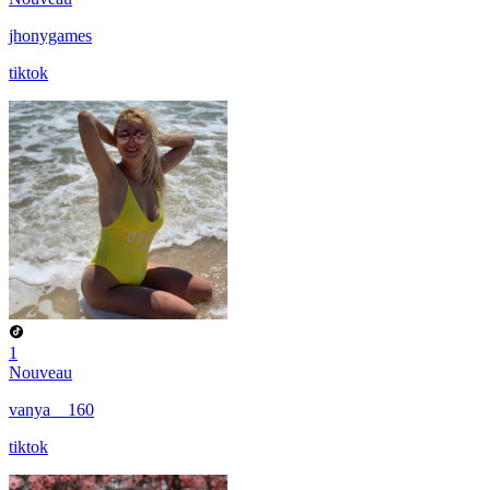
jhonygames
tiktok
1
Nouveau
vanya__160
tiktok