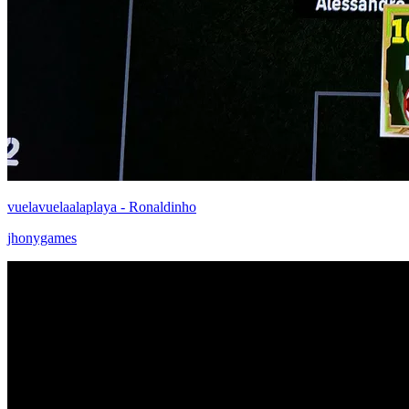
vuelavuelaalaplaya - Ronaldinho
jhonygames