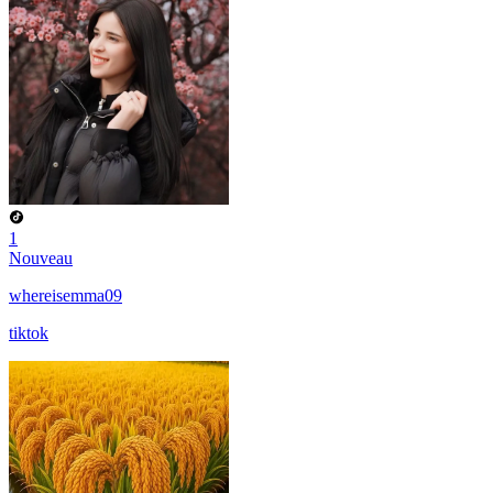
1
Nouveau
whereisemma09
tiktok