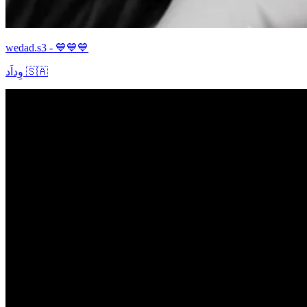
wedad.s3 - 💙💙💙
وِداَد 🇸🇦