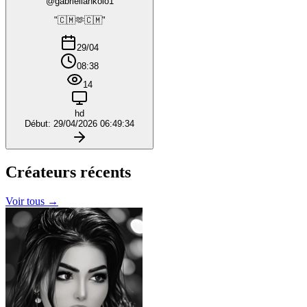
@gabriellankolo1
"🇨🇲🫶🇨🇲"
29/04
08:38
14
hd
Début: 29/04/2026 06:49:34
Créateurs
récents
Voir tous →