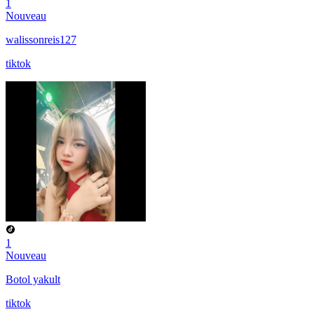
1
Nouveau
walissonreis127
tiktok
1
Nouveau
Botol yakult
tiktok