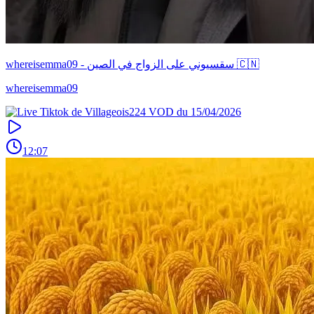
whereisemma09 - سقسيوني على الزواج في الصين 🇨🇳
whereisemma09
12:07