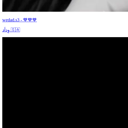
wedad.s3 - 💙💙💙
وِداَد 🇸🇦