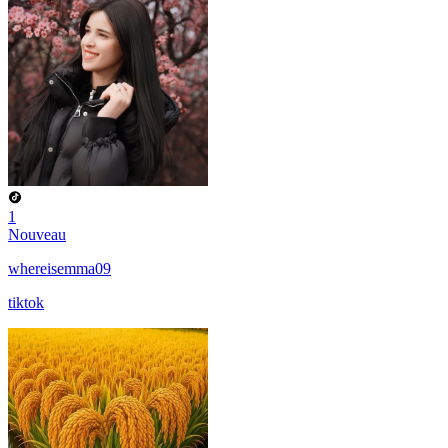
1
Nouveau
whereisemma09
tiktok