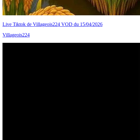
Live Tiktok de Villageois224 VOD du 15/04/2026
Villageois224