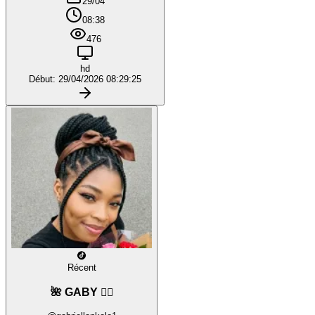
29/04
08:38
476
hd
Début: 29/04/2026 08:29:25
Récent
🌺 GABY ❤️‍🔥