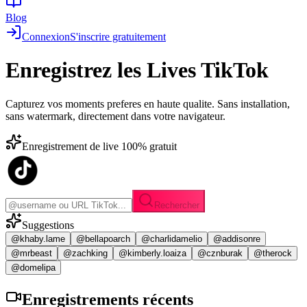
Blog
Connexion
S'inscrire gratuitement
Enregistrez les
Lives TikTok
Capturez vos moments preferes en haute qualite. Sans installation,
sans watermark, directement dans votre navigateur.
Enregistrement de live 100% gratuit
Rechercher
Suggestions
@khaby.lame
@bellapoarch
@charlidamelio
@addisonre
@mrbeast
@zachking
@kimberly.loaiza
@cznburak
@therock
@domelipa
Enregistrements
récents