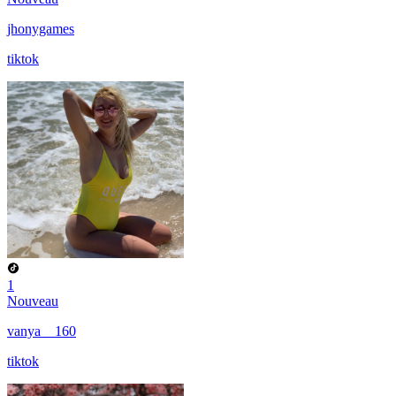
jhonygames
tiktok
1
Nouveau
vanya__160
tiktok