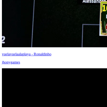
vuelavuelaalaplaya - Ronaldinho
jhonygames