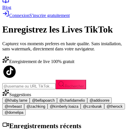
Blog
Connexion
S'inscrire gratuitement
Enregistrez les
Lives TikTok
Capturez vos moments preferes en haute qualite. Sans installation,
sans watermark, directement dans votre navigateur.
Enregistrement de live 100% gratuit
Rechercher
Suggestions
@khaby.lame
@bellapoarch
@charlidamelio
@addisonre
@mrbeast
@zachking
@kimberly.loaiza
@cznburak
@therock
@domelipa
Enregistrements
récents