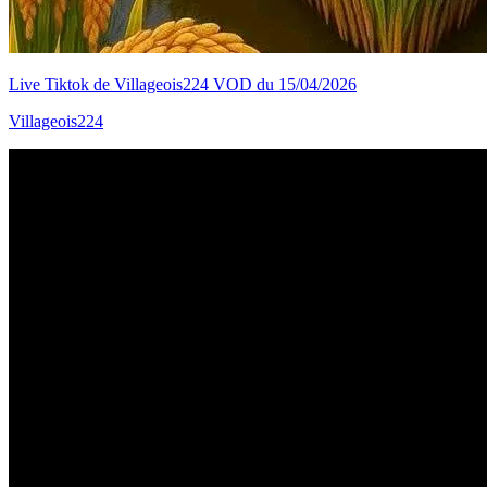
Live Tiktok de Villageois224 VOD du 15/04/2026
Villageois224