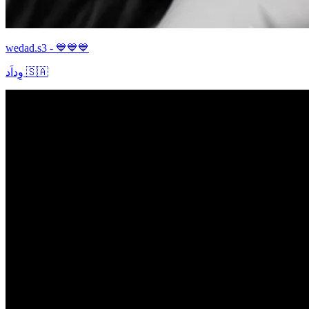
wedad.s3 - 💙💙💙
وِداَد 🇸🇦