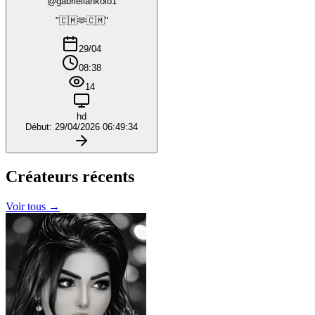
@gabriellankolo1
"🇨🇲🫶🇨🇲"
29/04
08:38
14
hd
Début: 29/04/2026 06:49:34
Créateurs
récents
Voir tous →