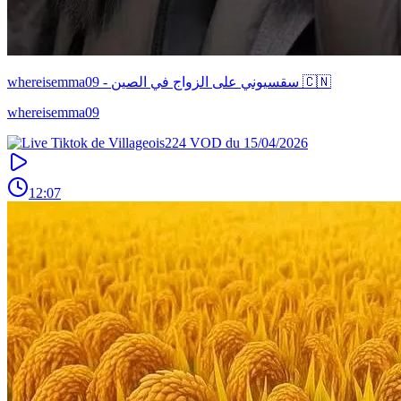
whereisemma09 - سقسيوني على الزواج في الصين 🇨🇳
whereisemma09
12:07