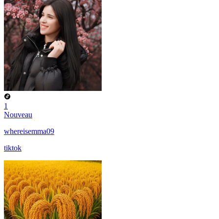
1
Nouveau
whereisemma09
tiktok