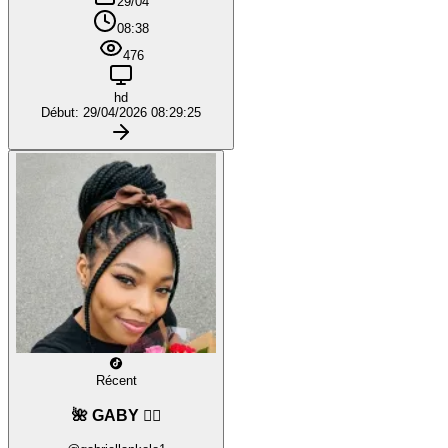
29/04
08:38
476
hd
Début: 29/04/2026 08:29:25
Récent
🌺 GABY ❤️‍🔥