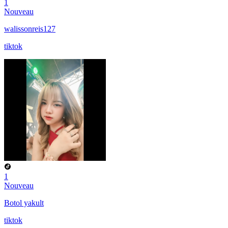
1
Nouveau
walissonreis127
tiktok
1
Nouveau
Botol yakult
tiktok