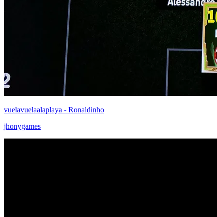
vuelavuelaalaplaya - Ronaldinho
jhonygames