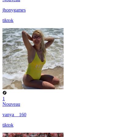
jhonygames
tiktok
1
Nouveau
vanya__160
tiktok